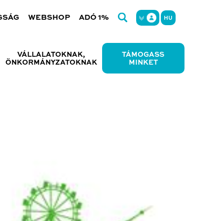
GSÁG
WEBSHOP
ADÓ 1%
HU
VÁLLALATOKNAK,
TÁMOGASS
ÖNKORMÁNYZATOKNAK
MINKET