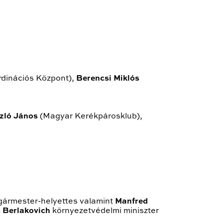
rdinációs Központ),
Berencsi Miklós
zló János
(Magyar Kerékpárosklub),
gármester-helyettes valamint
Manfred
 Berlakovich
környezetvédelmi miniszter