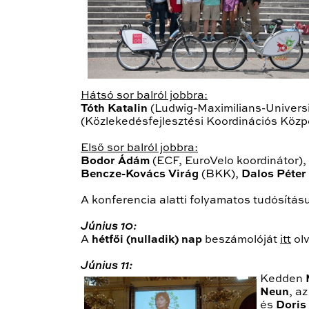
Hátsó sor balról jobbra:
Tóth Katalin
(Ludwig-Maximilians-Univers
(Közlekedésfejlesztési Koordinációs Közp
Első sor balról jobbra:
Bodor Ádám
(ECF, EuroVelo koordinátor),
Bencze-Kovács Virág
(BKK),
Dalos Péter
A konferencia alatti folyamatos tudósítás
Június 10:
A
hétfői (nulladik) nap
beszámolóját
itt
olv
Június 11:
Kedden
Neun
, a
és
Doris