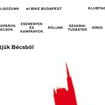
KLUBTA
OLGOZUNK
#I BIKE BUDAPEST
ESEMÉNYEK
ÉKPÁROS
SZAKMAI
ÉS
RÓLUNK
HÍREK
NÁCSOK
TUDÁSTÁR
KAMPÁNYOK
tjük Bécsből