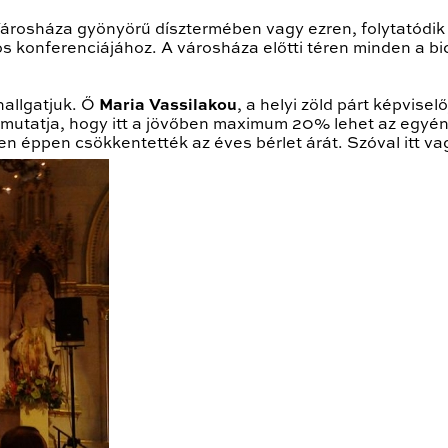
 Városháza gyönyörű dísztermében vagy ezren, folytatódi
s konferenciájához. A városháza előtti téren minden a bic
allgatjuk. Ő
Maria Vassilakou
, a helyi zöld párt képvisel
t mutatja, hogy itt a jövőben maximum 20% lehet az egyén
n éppen csökkentették az éves bérlet árát. Szóval itt v