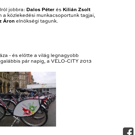
ról jobbra:
Dalos Péter
és
Kilián Zsolt
 a közlekedési munkacsoportunk tagjai,
z Áron
elnökségi tagunk.
áza - és előtte a világ legnagyobb
legalábbis pár napig, a VELO-CITY 2013