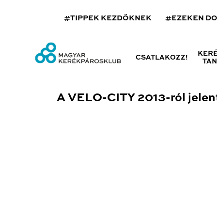
#TIPPEK KEZDŐKNEK
#EZEKEN D
KER
CSATLAKOZZ!
TA
A VELO-CITY 2013-ról jelen