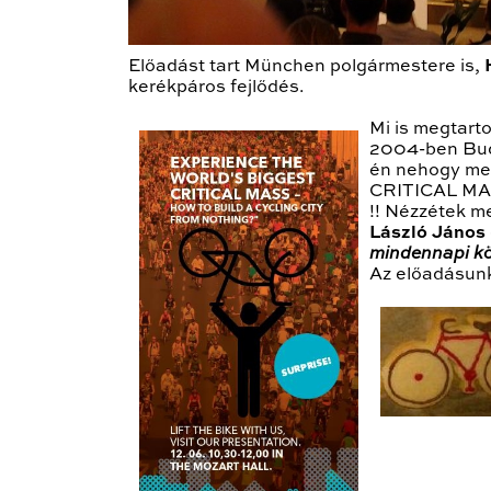
Előadást tart München polgármestere is,
kerékpáros fejlődés.
Mi is megtart
2004-ben Buda
én nehogy meg
CRITICAL MASS
!! Nézzétek
László János
mindennapi kö
Az előadásunkr