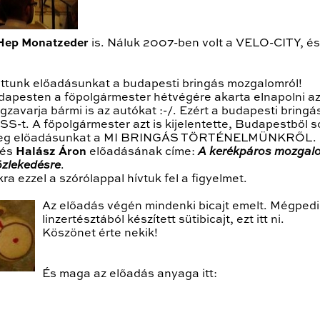
Hep Monatzeder
is. Náluk 2007-ben volt a VELO-CITY, és 
ottunk előadásunkat a budapesti bringás mozgalomról!
pesten a főpolgármester hétvégére akarta elnapolni a
zavarja bármi is az autókat :-/. Ezért a budapesti bringá
-t. A főpolgármester azt is kijelentette, Budapestbő
 meg előadásunkat a MI BRINGÁS TÖRTÉNELMÜNKRŐL.
és
Halász Áron
előadásának címe:
A kerékpáros mozgal
zlekedésre
.
a ezzel a szórólappal hívtuk fel a figyelmet.
Az előadás végén mindenki bicajt emelt. Mégped
linzertésztából készített sütibicajt, ezt itt ni.
Köszönet érte nekik!
És maga az előadás anyaga itt: