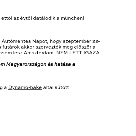
ettől az évtől datálódik a müncheni
z Autómentes Napot, hogy szeptember 22-
s futárok akkor szervezték meg először a
l sosem lesz Amszterdam. NEM LETT IGAZA
om Magyarországon és hatása a
ig a
Dynamo-bake
által sütött