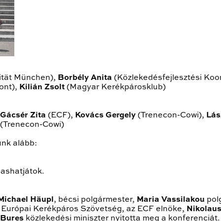
ität München),
Borbély
Anita
(Közlekedésfejlesztési Koo
ont),
Kilián Zsolt
(Magyar Kerékpárosklub)
Gácsér Zita
(ECF),
Kovács Gergely
(Trenecon-Cowi),
Lás
(Trenecon-Cowi)
unk alább:
ashatjátok.
Michael Häupl
, bécsi polgármester,
Maria Vassilakou
pol
z Európai Kerékpáros Szövetség, az ECF elnöke,
Nikolaus
 Bures
közlekedési miniszter nyitotta meg a konferenciát.