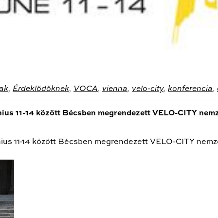
ak
,
Érdeklődőknek
,
VOCA
,
vienna
,
velo-city
,
konferencia
,
únius 11-14 között Bécsben megrendezett VELO-CITY nem
únius 11-14 között Bécsben megrendezett VELO-CITY nemz