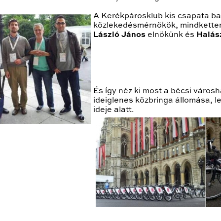
A Kerékpárosklub kis csapata bal
közlekedésmérnökök, mindketten
László János
elnökünk és
Halás
És így néz ki most a bécsi városh
ideiglenes közbringa állomása, 
ideje alatt.