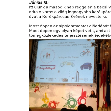
Június 12:
Itt ülünk a második nap reggelén a bécsi
adta a város a világ legnagyobb kerékpáro
évet a Kerékpározás Évének nevezte ki.
Most éppen az alpolgármester előadását h
Most éppen egy olyan képet vetít, ami az
tömegközlekedés terjesztésének érdekébe