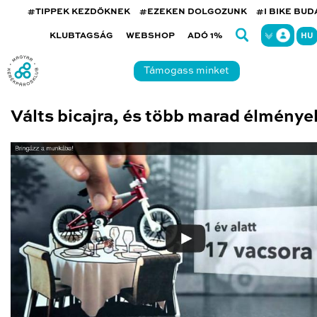
#TIPPEK KEZDŐKNEK
#EZEKEN DOLGOZUNK
#I BIKE BU
KLUBTAGSÁG
WEBSHOP
ADÓ 1%
HU
Támogass minket
Válts bicajra, és több marad élménye