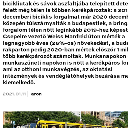
bicikliutak és sávok aszfaltjába telepített det
felett még télen is többen kerékpároztak: a 20
decemberi biciklis forgalmat már 2020 decem
közepén túlszárnyalták a budapestiek, a brin
forgalom télen nőtt leginkább 2019-hez képest
Csepelre vezető Weiss Manfréd úton mérték a
legnagyobb éves (26%-os) növekedést, a bud
rakparton pedig 2020-ban mértek először 1 mil
több kerékpározót számoltak. Munkanapokon 
munkaszüneti napokon is nőtt a kerékpáros fo
ami az otthoni munkavégzés, az oktatási
intézmények és vendéglátóhelyek bezárása me
kiemelkedő.
2021.01.11 |
aron