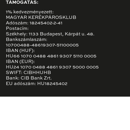
TÁMOGATÁS:
1% kedvezményezett:
MAGYAR KERÉKPÁROSKLUB
Adószám: 18245402-2-41
Postacím:
Székhely: 1133 Budapest, Kárpát u. 48.
Bankszámlaszám:
10700488-48619307-51100005
IBAN (HUF):
HU66 1070 0488 4861 9307 5110 0005
IBAN (EUR):
HU24 1070 0488 4861 9307 5000 0005
SWIFT: CIBHHUHB
Bank: CIB Bank Zrt.
EU adószám: HU18245402