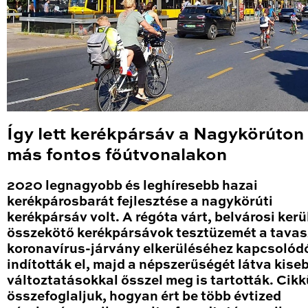
Így lett kerékpársáv a Nagykörúton
más fontos főútvonalakon
2020 legnagyobb és leghíresebb hazai
kerékpárosbarát fejlesztése a nagykörúti
kerékpársáv volt. A régóta várt, belvárosi kerü
összekötő kerékpársávok tesztüzemét a tavas
koronavírus-járvány elkerüléséhez kapcsolód
indították el, majd a népszerűségét látva kise
változtatásokkal ősszel meg is tartották. Cik
összefoglaljuk, hogyan ért be több évtized