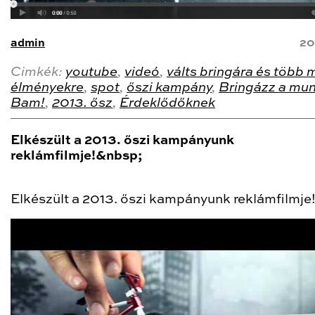
admin
20
Cimkék:
youtube
,
videó
,
válts bringára és több
élményekre
,
spot
,
őszi kampány
,
Bringázz a mu
Bam!
,
2013. ősz
,
Érdeklődőknek
Elkészült a 2013. őszi kampányunk
reklámfilmje!&nbsp;
Elkészült a 2013. őszi kampányunk reklámfilmje