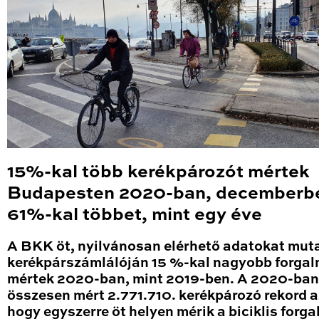
15%-kal több kerékpározót mértek
Budapesten 2020-ban, decemberb
61%-kal többet, mint egy éve
A BKK öt, nyilvánosan elérhető adatokat mut
kerékpárszámlálóján 15 %-kal nagyobb forga
mértek 2020-ban, mint 2019-ben. A 2020-ban
összesen mért 2.771.710. kerékpározó rekord a
hogy egyszerre öt helyen mérik a biciklis forga