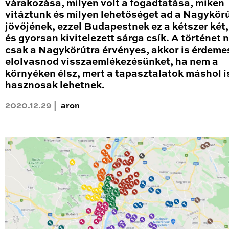
várakozása, milyen volt a fogadtatása, miken
vitáztunk és milyen lehetőséget ad a Nagykör
jövőjének, ezzel Budapestnek ez a kétszer két
és gyorsan kivitelezett sárga csík. A történet
csak a Nagykörútra érvényes, akkor is érdeme
elolvasnod visszaemlékezésünket, ha nem a
környéken élsz, mert a tapasztalatok máshol i
hasznosak lehetnek.
2020.12.29 |
aron