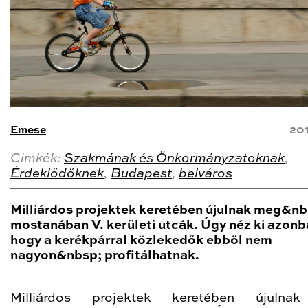
Emese
20
Cimkék:
Szakmának és Önkormányzatoknak
,
Érdeklődőknek
,
Budapest
,
belváros
Milliárdos projektek keretében újulnak meg&nb
mostanában V. kerületi utcák. Úgy néz ki azonb
hogy a kerékpárral közlekedők ebből nem
nagyon&nbsp; profitálhatnak.
Milliárdos projektek keretében újuln