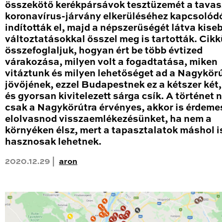
összekötő kerékpársávok tesztüzemét a tavas
koronavírus-járvány elkerüléséhez kapcsolód
indították el, majd a népszerűségét látva kise
változtatásokkal ősszel meg is tartották. Cik
összefoglaljuk, hogyan ért be több évtized
várakozása, milyen volt a fogadtatása, miken
vitáztunk és milyen lehetőséget ad a Nagykör
jövőjének, ezzel Budapestnek ez a kétszer két
és gyorsan kivitelezett sárga csík. A történet
csak a Nagykörútra érvényes, akkor is érdeme
elolvasnod visszaemlékezésünket, ha nem a
környéken élsz, mert a tapasztalatok máshol i
hasznosak lehetnek.
2020.12.29 |
aron