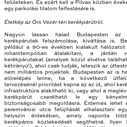
felületeken. És ezért kell a Pilvax közben évek
egy parkolási tilalom felfestésére is.
Életkép az Örs Vezér téri kerékpárútról.
Nagyon lassan halad Budapesten az e
kerékpárutak felszámolása, kiváltása is. Be
például a 90-es években kialakult hálózatot
rohamtempóban átalakítani, a járdán ve
kerékpárutakat (amelyek közül elvétve találha
kétirányú!), ahol csak tudják, leteszik az úttest
nem milliárdos projektek. Budapesten az is h
előrelépés lenne, ha a következő útfelúj
tervezésénél prioritást kapna az az út, ahol ke
infrastruktúra alakítható ki, vagy ahol a meglé
kerékpárút cserélhető le egy kényelm
biztonságosabb megoldásra. Érdemes lehet 
peremvárosi utca felújítását elhalasztani eg
helyszín érdekében, amely naponta töb
kerékpáros közlekedését segíthetné. Ilyen 