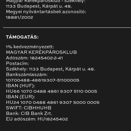
Magyar Kerékpárosklub - székhely:
1133 Budapest, Kárpát u. 48.
Megyei nyilvántartásbeli azonosító:
18881/2002
TÁMOGATÁS:
1% kedvezményezett:
MAGYAR KERÉKPÁROSKLUB
Adószám: 18245402-2-41
Postacím:
Székhely: 1133 Budapest, Kárpát u. 48.
Bankszámlaszám:
10700488-48619307-51100005
IBAN (HUF):
HU66 1070 0488 4861 9307 5110 0005
IBAN (EUR):
HU24 1070 0488 4861 9307 5000 0005
SWIFT: CIBHHUHB
Bank: CIB Bank Zrt.
EU adószám: HU18245402