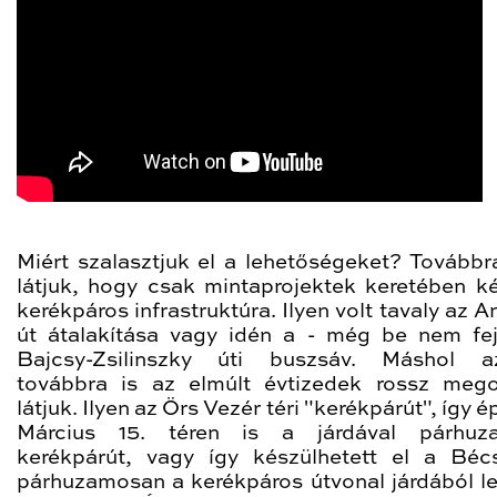
Miért szalasztjuk el a lehetőségeket? Továbbra
látjuk, hogy csak mintaprojektek keretében ké
kerékpáros infrastruktúra. Ilyen volt tavaly az 
út átalakítása vagy idén a - még be nem fej
Bajcsy-Zsilinszky úti buszsáv. Máshol a
továbbra is az elmúlt évtizedek rossz mego
látjuk. Ilyen az Örs Vezér téri "kerékpárút", így é
Március 15. téren is a járdával párhuz
kerékpárút, vagy így készülhetett el a Bécs
párhuzamosan a kerékpáros útvonal járdából le