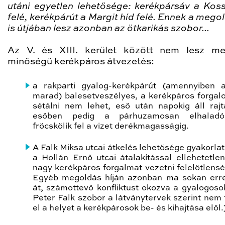
utáni egyetlen lehetősége: kerékpársáv a Koss
felé, kerékpárút a Margit híd felé. Ennek a meg
is útjában lesz azonban az ötkarikás szobor...
Az V. és XIII. kerület között nem lesz me
minőségű kerékpáros átvezetés:
a rakparti gyalog-kerékpárút (amennyiben 
marad) balesetveszélyes, a kerékpáros forgal
sétálni nem lehet, eső után napokig áll rajt
esőben pedig a párhuzamosan elhalad
fröcskölik fel a vizet derékmagasságig.
A Falk Miksa utcai átkelés lehetősége gyakorlat
a Hollán Ernő utcai átalakítással ellehetetlen
nagy kerékpáros forgalmat vezetni felelőtlensé
Egyéb megoldás híján azonban ma sokan err
át, számottevő konfliktust okozva a gyalogoso
Peter Falk szobor a látványtervek szerint nem 
el a helyet a kerékpárosok be- és kihajtása elől.