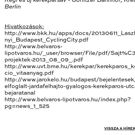
Régi és új kerékpársáv - Görlitzer Bahnhof, Kre
Berlin
Hivatkozások:
http://www.bkk.hu/apps/docs/20130611_Lasz
nyi_Budapest_CyclingCity.pdf
http://www.belvaros-
lipotvaros.hu/_user/browser/File/pdf/Sajt%
projektek-2013_08_09_.pdf
http://www.uvt.bme.hu/kerekpar/kerekparos_
cio_vitaanyag.pdf
http://www.jarokelo.hu/budapest/bejelentese
elfoglalt-jardafelhajto-gyalogos-kerekparos-utc
bejaratanal
http://www.belvaros-lipotvaros.hu/index.php?
pg=news_1_525
VISSZA A HÍRE