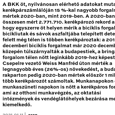
A BKK öt, nyilvánosan elérhető adatokat mut
kerékpárszámlálóján 15 %-kal nagyobb forga
mértek 2020-ban, mint 2019-ben. A 2020-ban
összesen mért 2.771.710. kerékpározó rekord a
hogy egyszerre öt helyen mérik a biciklis forga
bicikliutak és sávok aszfaltjába telepített det
felett még télen is többen kerékpároztak: a 20
decemberi biciklis forgalmat már 2020 decem
közepén túlszárnyalták a budapestiek, a brin
forgalom télen nőtt leginkább 2019-hez képest
Csepelre vezető Weiss Manfréd úton mérték a
legnagyobb éves (26%-os) növekedést, a bud
rakparton pedig 2020-ban mértek először 1 mil
több kerékpározót számoltak. Munkanapokon 
munkaszüneti napokon is nőtt a kerékpáros fo
ami az otthoni munkavégzés, az oktatási
intézmények és vendéglátóhelyek bezárása me
kiemelkedő.