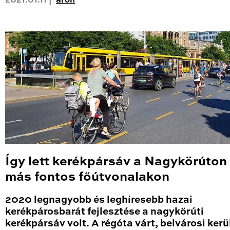
2021.01.11 |
aron
Így lett kerékpársáv a Nagykörúton
más fontos főútvonalakon
2020 legnagyobb és leghíresebb hazai
kerékpárosbarát fejlesztése a nagykörúti
kerékpársáv volt. A régóta várt, belvárosi kerü