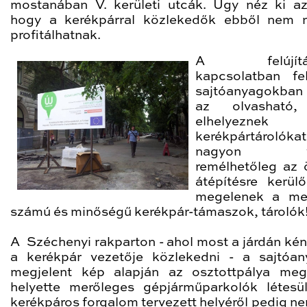
mostanában V. kerületi utcák. Úgy néz ki a
hogy a kerékpárral közlekedők ebből nem 
profitálhatnak.
A felújítás
kapcsolatban fel
sajtóanyagokba
az olvasható
elhelyeznek
kerékpártárolókat
nagyon fon
remélhetőleg az 
átépítésre kerül
megelenek a meg
számú és minőségű kerékpár-támaszok, tárolók
A Széchenyi rakparton - ahol most a járdán kén
a kerékpár vezetője közlekedni - a sajtóa
megjelent kép alapján az osztottpálya meg
helyette merőleges gépjárműparkolók létesü
kerékpáros forgalom tervezett helyéről pedig ne