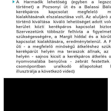
A Harmadik lehetőség (egyben a legsz
történet) a Pozsonyi út és a Balassi Báli
kerékpáros kapcsolat megfelelő mi
kialakításának elszalasztása volt. Az aluljáró 
történő kiváltása kiváló lehetőséget adott vol
kerület közti kerékpáros kapcsolat biztos
Szervezetünk többször felhívta a figyelme
szükségességére, a Margit híddal és a körút
kapcsolat kialakítására, eredménytelenül. A 
úti - a megfelelő minőségű átkeléshez szü
kerékpárút helyén ma teraszok állnak, az 
helyén - sajnos kicsit a kerékpáros átkelés o
nyomvonalába benyúlva - zebrát festettek 
csomópontban uralkodó állapotokat k
illusztrálja a következő videó)