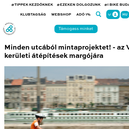
#TIPPEK KEZDŐKNEK
#EZEKEN DOLGOZUNK
#I BIKE BU
KLUBTAGSÁG
WEBSHOP
ADÓ 1%
HU
Támogass minket
Minden utcából mintaprojektet! - az 
kerületi átépítések margójára