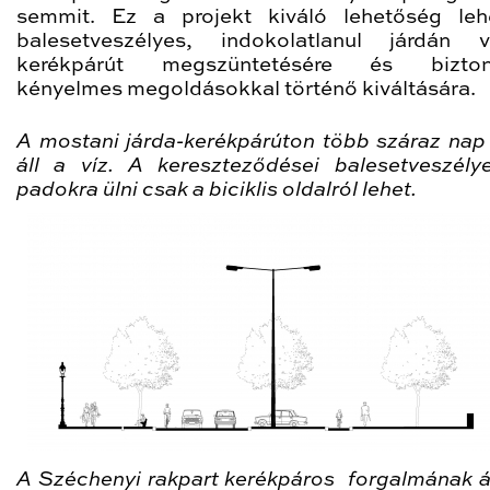
semmit. Ez a projekt kiváló lehetőség le
balesetveszélyes, indokolatlanul járdán v
kerékpárút megszüntetésére és bizton
kényelmes megoldásokkal történő kiváltására.
A mostani járda-kerékpárúton több száraz nap 
áll a víz. A kereszteződései balesetveszély
padokra ülni csak a biciklis oldalról lehet.
A Széchenyi rakpart kerékpáros forgalmának á