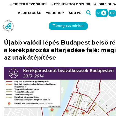
#TIPPEK KEZDŐKNEK
#EZEKEN DOLGOZUNK
#I BIKE BU
KLUBTAGSÁG
WEBSHOP
ADÓ 1%
HU
Támogass minket
Újabb valódi lépés Budapest belső r
a kerékpározás elterjedése felé: meg
az utak átépítése