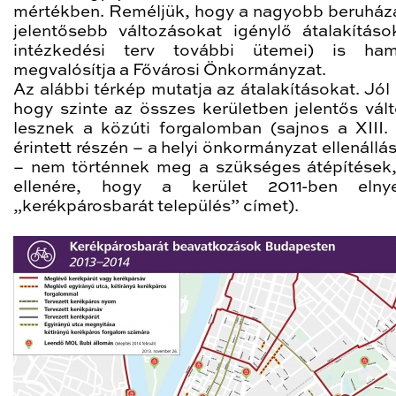
mértékben. Reméljük, hogy a nagyobb beruház
jelentősebb változásokat igénylő átalakításo
intézkedési terv további ütemei) is ham
megvalósítja a Fővárosi Önkormányzat.
Az alábbi térkép mutatja az átalakításokat. Jól 
hogy szinte az összes kerületben jelentős vál
lesznek a közúti forgalomban (sajnos a XIII. 
érintett részén – a helyi önkormányzat ellenállá
– nem történnek meg a szükséges átépítések
ellenére, hogy a kerület 2011-ben elny
„kerékpárosbarát település” címet).