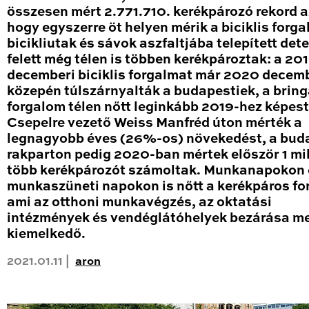
összesen mért 2.771.710. kerékpározó rekord a
hogy egyszerre öt helyen mérik a biciklis forga
bicikliutak és sávok aszfaltjába telepített det
felett még télen is többen kerékpároztak: a 20
decemberi biciklis forgalmat már 2020 decem
közepén túlszárnyalták a budapestiek, a brin
forgalom télen nőtt leginkább 2019-hez képest
Csepelre vezető Weiss Manfréd úton mérték a
legnagyobb éves (26%-os) növekedést, a bud
rakparton pedig 2020-ban mértek először 1 mil
több kerékpározót számoltak. Munkanapokon 
munkaszüneti napokon is nőtt a kerékpáros fo
ami az otthoni munkavégzés, az oktatási
intézmények és vendéglátóhelyek bezárása me
kiemelkedő.
2021.01.11 |
aron