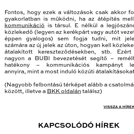
Fontos, hogy ezek a változások csak akkor f
gyakorlatban is működni, ha az átépítés mel
kommunikáció
is társul. E nélkül a legjószá
közlekedő (legyen az kerékpárt vagy autót veze
éppen gyalogos) sem fogja tudni, mit jel
számára az új jelek az úton, hogyan kell közlek
átalakított kereszteződésekben, stb. Ezért
nagyon a BUBI bevezetését segítő – remél
hatékony – kommunikációs kampányt le
annyira, mint a most induló közúti átalakításoka
(Nagyobb felbontású térképet alább a csatolm
között, illetve a
BKK oldalán
találsz)
VISSZA A HÍRE
KAPCSOLÓDÓ HÍREK