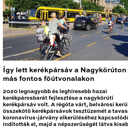
Így lett kerékpársáv a Nagykörúton
más fontos főútvonalakon
2020 legnagyobb és leghíresebb hazai
kerékpárosbarát fejlesztése a nagykörúti
kerékpársáv volt. A régóta várt, belvárosi kerü
összekötő kerékpársávok tesztüzemét a tavas
koronavírus-járvány elkerüléséhez kapcsolód
indították el, majd a népszerűségét látva kise