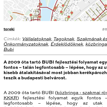
toreki
20
Cimkék:
Vállalatoknak
,
Tagoknak
,
Szakmának é
Önkormányzatoknak
,
Érdeklődőknek
,
közbringa
Bubi
A 2009 óta tartó BUBI fejlesztési folyamat egy
fontos – talán legfontosabb – lépése, hogy az 
kisebb átalakításával most jobban kerékpároz
teszik a budapesti belvárost.
A 2009 óta tartó BUBI (
közbringa - szakmai röv
KKKR
) fejlesztési folyamat egyik fontos 
legfontosabb – lépése, hogy az utak 