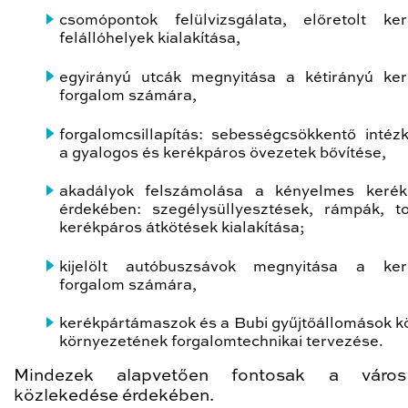
csomópontok felülvizsgálata, előretolt ke
felállóhelyek kialakítása,
egyirányú utcák megnyitása a kétirányú ke
forgalom számára,
forgalomcsillapítás: sebességcsökkentő intéz
a gyalogos és kerékpáros övezetek bővítése,
akadályok felszámolása a kényelmes kerék
érdekében: szegélysüllyesztések, rámpák, to
kerékpáros átkötések kialakítása;
kijelölt autóbuszsávok megnyitása a ker
forgalom számára,
kerékpártámaszok és a Bubi gyűjtőállomások k
környezetének forgalomtechnikai tervezése.
Mindezek alapvetően fontosak a váro
közlekedése érdekében.