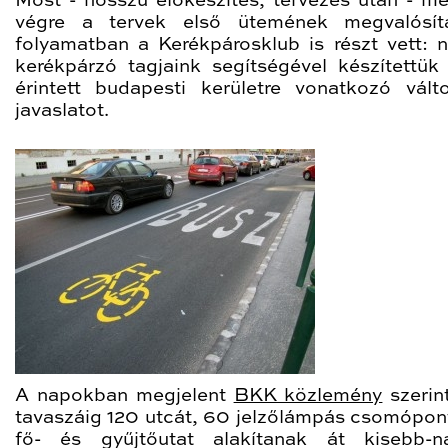
Most - hosszú előkészítés, tervezés után - me
végre a tervek első ütemének megvalósít
folyamatban a Kerékpárosklub is részt vett: 
kerékpárzó tagjaink segítségével készítettük
érintett budapesti kerületre vonatkozó válto
javaslatot.
A napokban megjelent
BKK közlemény
szerin
tavaszáig 120 utcát, 60 jelzőlámpás csomópon
fő- és gyűjtőutat alakítanak át kisebb-n