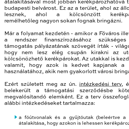
átalakításával most jobban kerékpározhatóvá t
budapesti belvárost. Ez az a terület, ahol az á
lesznek, ahol a kölcsönzött kerékpá
remélhetőleg nagyon sokan fognak bringázni.
Már a folyamat kezdetén - amikor a Főváros ille
a rendszer finanszírozásához szükséges
támogatás pályázatának szövegét írták - világo
hogy nem lesz elég csupán kirakni az ut
kölcsönözhető kerékpárokat. Az utakkal is kezde
valamit, hogy azok is kedvet kapjanak 
használatához, akik nem gyakorlott városi bring
Ezért született meg az ún.
intézkedési terv
, 
belekerült a támogatási szerződésbe köte
megvalósítandó elemként. Ez a terv összefogl
alábbi intézkedéseket tartalmazza:
a főútvonalak és a gyűjtőutak (beleértve a 
átalakítása, hogy azokon is lehessen kerékpároz