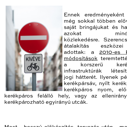
Ennek eredményeként 
még sokkal többen elő
saját bringájukat és ha
azokat minden
közlekedésre. Szerenc
átalakítás eszköz
adottak: a
2010-es
módosítások
teremtett
a korszerű kerék
infrastruktúrák létesí
jogi hátterét. Ilyenek p
kerékpársáv, nyílt kerék
kerékpáros nyom, elő
kerékpáros felálló hely, vagy az ellenirán
kerékpározható egyirányú utcák.