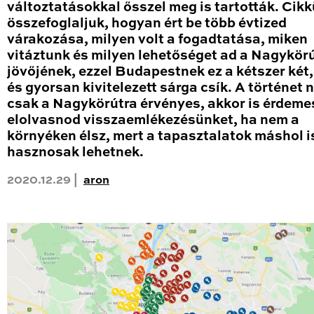
változtatásokkal ősszel meg is tartották. Cik
összefoglaljuk, hogyan ért be több évtized
várakozása, milyen volt a fogadtatása, miken
vitáztunk és milyen lehetőséget ad a Nagykör
jövőjének, ezzel Budapestnek ez a kétszer két
és gyorsan kivitelezett sárga csík. A történet
csak a Nagykörútra érvényes, akkor is érdeme
elolvasnod visszaemlékezésünket, ha nem a
környéken élsz, mert a tapasztalatok máshol i
hasznosak lehetnek.
2020.12.29 |
aron