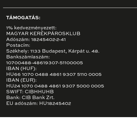
TÁMOGATÁS:
1% kedvezményezett:
MAGYAR KERÉKPÁROSKLUB
Adószám: 18245402-2-41
Postacím:
Székhely: 1133 Budapest, Kárpát u. 48.
Bankszámlaszám:
10700488-48619307-51100005
IBAN (HUF):
HU66 1070 0488 4861 9307 5110 0005
IBAN (EUR):
HU24 1070 0488 4861 9307 5000 0005
SWIFT: CIBHHUHB
Bank: CIB Bank Zrt.
EU adószám: HU18245402