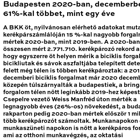
Budapesten 2020-ban, decemberb
61%-kal többet, mint egy éve
A BKK öt, nyilvánosan elérhető adatokat mut
kerékpárszámlálóján 15 %-kal nagyobb forga
mértek 2020-ban, mint 2019-ben. A 2020-ban
összesen mért 2.771.710. kerékpározó rekord a
hogy egyszerre öt helyen mérik a biciklis forga
bicikliutak és sávok aszfaltjába telepített det
felett még télen is többen kerékpároztak: a 20
decemberi biciklis forgalmat már 2020 decem
közepén túlszárnyalták a budapestiek, a brin
forgalom télen nőtt leginkább 2019-hez képest
Csepelre vezető Weiss Manfréd úton mérték a
legnagyobb éves (26%-os) növekedést, a bud
rakparton pedig 2020-ban mértek először 1 mil
több kerékpározót számoltak. Munkanapokon 
munkaszüneti napokon is nőtt a kerékpáros fo
ami az otthoni munkavégzés, az oktatási