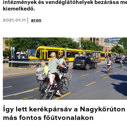
intézmények és vendéglátóhelyek bezárása me
kiemelkedő.
2021.01.11 |
aron
Így lett kerékpársáv a Nagykörúton
más fontos főútvonalakon