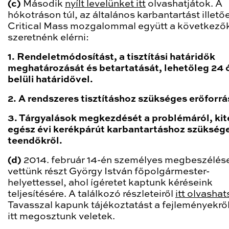
(c)
Második
nyílt levelünket itt
olvashatjátok. A
hókotráson túl, az általános karbantartást illető
Critical Mass mozgalommal együtt a következő
szeretnénk elérni:
1. Rendeletmódosítást, a tisztítási határidők
meghatározását és betartatását, lehetőleg 24 
belüli határidővel.
2. A rendszeres tisztításhoz szükséges erőforrá
3. Tárgyalások megkezdését a problémáról, kit
egész évi kerékpárút karbantartáshoz szükség
teendőkről.
(d)
2014. február 14-én személyes megbeszélés
vettünk részt György István főpolgármester-
helyettessel, ahol ígéretet kaptunk kéréseink
teljesítésére. A találkozó részleteiről
itt olvashat
Tavasszal kapunk tájékoztatást a fejleményekről
itt megosztunk veletek.