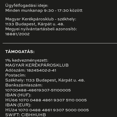
Ügyfélfogadási ideje:
Minden munkanap 9:30 - 17:30 között
Magyar Kerékpárosklub - székhely:
1133 Budapest, Kárpát u. 48.
Megyei nyilvántartásbeli azonosító:
18881/2002
TÁMOGATÁS:
1% kedvezményezett:
MAGYAR KERÉKPÁROSKLUB
Adószám: 18245402-2-41
Postacím:
Székhely: 1133 Budapest, Kárpát u. 48.
Bankszámlaszám:
10700488-48619307-51100005
IBAN (HUF):
HU66 1070 0488 4861 9307 5110 0005
IBAN (EUR):
HU24 1070 0488 4861 9307 5000 0005
SWIFT: CIBHHUHB