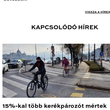
VISSZA A HÍRE
KAPCSOLÓDÓ HÍREK
15%-kal több kerékpározót mértek