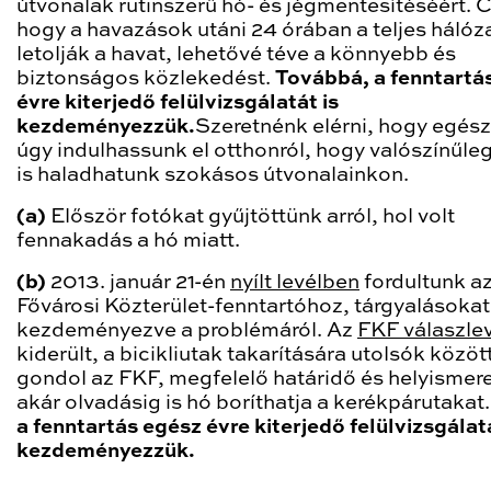
útvonalak rutinszerű hó- és jégmentesítéséért. 
hogy a havazások utáni 24 órában a teljes hálóza
letolják a havat, lehetővé téve a könnyebb és
biztonságos közlekedést.
Továbbá, a fenntartá
évre kiterjedő felülvizsgálatát is
kezdeményezzük.
Szeretnénk elérni, hogy egés
úgy indulhassunk el otthonról, hogy valószínűle
is haladhatunk szokásos útvonalainkon.
(a)
Először fotókat gyűjtöttünk arról, hol volt
fennakadás a hó miatt.
(b)
2013. január 21-én
nyílt levélben
fordultunk a
Fővárosi Közterület-fenntartóhoz, tárgyalásokat
kezdeményezve a problémáról. Az
FKF válaszle
kiderült, a bicikliutak takarítására utolsók közöt
gondol az FKF, megfelelő határidő és helyismere
akár olvadásig is hó boríthatja a kerékpárutakat
a fenntartás egész évre kiterjedő felülvizsgálat
kezdeményezzük.