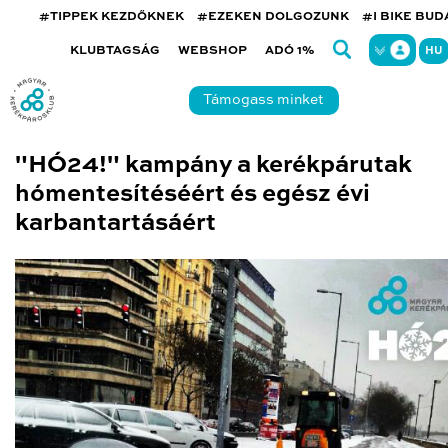
#TIPPEK KEZDŐKNEK
#EZEKEN DOLGOZUNK
#I BIKE BU
KLUBTAGSÁG
WEBSHOP
ADÓ 1%
HU
Támogass minket
"HÓ24!" kampány a kerékpárutak
hómentesítéséért és egész évi
karbantartásáért