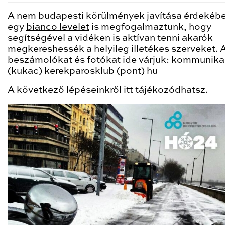
A nem budapesti körülmények javítása érdekéb
egy
bianco levelet
is megfogalmaztunk, hogy
segítségével a vidéken is aktívan tenni akarók
megkereshessék a helyileg illetékes szerveket. A
beszámolókat és fotókat ide várjuk: kommunika
(kukac) kerekparosklub (pont) hu
A következő lépéseinkről itt tájékozódhatsz.