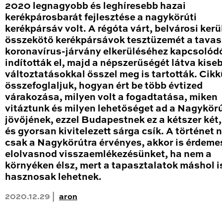
2020 legnagyobb és leghíresebb hazai
kerékpárosbarát fejlesztése a nagykörúti
kerékpársáv volt. A régóta várt, belvárosi kerü
összekötő kerékpársávok tesztüzemét a tavas
koronavírus-járvány elkerüléséhez kapcsolód
indították el, majd a népszerűségét látva kise
változtatásokkal ősszel meg is tartották. Cik
összefoglaljuk, hogyan ért be több évtized
várakozása, milyen volt a fogadtatása, miken
vitáztunk és milyen lehetőséget ad a Nagykör
jövőjének, ezzel Budapestnek ez a kétszer két
és gyorsan kivitelezett sárga csík. A történet
csak a Nagykörútra érvényes, akkor is érdeme
elolvasnod visszaemlékezésünket, ha nem a
környéken élsz, mert a tapasztalatok máshol i
hasznosak lehetnek.
2020.12.29 |
aron