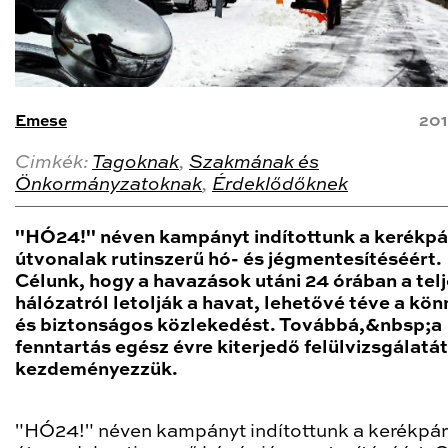
Emese
201
Cimkék:
Tagoknak
,
Szakmának és
Önkormányzatoknak
,
Érdeklődőknek
"HÓ24!" néven kampányt indítottunk a kerékpá
útvonalak rutinszerű hó- és jégmentesítéséért.
Célunk, hogy a havazások utáni 24 órában a tel
hálózatról letolják a havat, lehetővé téve a kö
és biztonságos közlekedést. Továbbá,&nbsp;a
fenntartás egész évre kiterjedő felülvizsgálatát
kezdeményezzük.
"HÓ24!" néven kampányt indítottunk a kerékpá