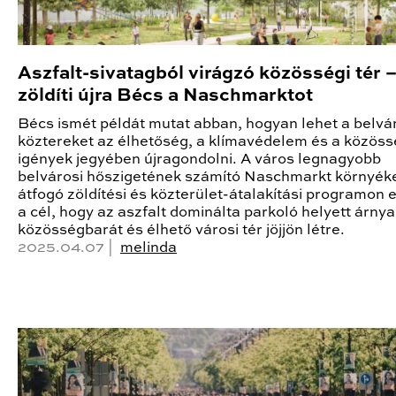
Aszfalt-sivatagból virágzó közösségi tér –
zöldíti újra Bécs a Naschmarktot
Bécs ismét példát mutat abban, hogyan lehet a belvá
köztereket az élhetőség, a klímavédelem és a közöss
igények jegyében újragondolni. A város legnagyobb
belvárosi hőszigetének számító Naschmarkt környék
átfogó zöldítési és közterület-átalakítási programon e
a cél, hogy az aszfalt dominálta parkoló helyett árnya
közösségbarát és élhető városi tér jöjjön létre.
2025.04.07 |
melinda