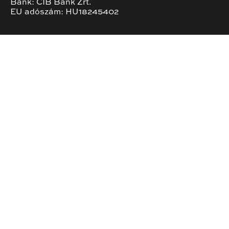
Bank: CIB Bank Zrt.
EU adószám: HU18245402