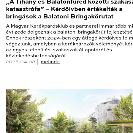
„A Tihany és Balatonfüred közötti szakas
katasztrófa” – Kérdőívben értékelték a
bringások a Balatoni Bringakörutat
A Magyar Kerékpárosklub és partnerei immár több mi
évtizede dolgoznak a balatoni bringakörút fejlesztésé
Ennek részeként 2024-ben egy átfogó kérdőíves fel
végeztünk, amelyben a kerékpározók véleményét kért
az egyes települési szakaszok állapotáról és
közlekedésbiztonságáról.
2025.04.08 |
melinda