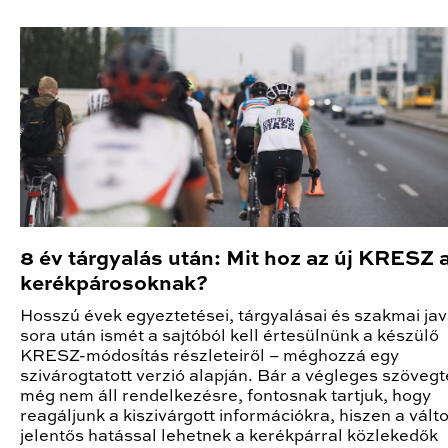
8 év tárgyalás után: Mit hoz az új KRESZ 
kerékpárosoknak?
Hosszú évek egyeztetései, tárgyalásai és szakmai ja
sora után ismét a sajtóból kell értesülnünk a készülő
KRESZ-módosítás részleteiről – méghozzá egy
szivárogtatott verzió alapján. Bár a végleges szöveg
még nem áll rendelkezésre, fontosnak tartjuk, hogy
reagáljunk a kiszivárgott információkra, hiszen a vál
jelentős hatással lehetnek a kerékpárral közlekedők