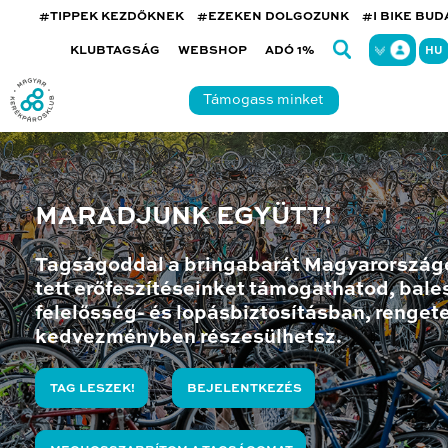
#TIPPEK KEZDŐKNEK
#EZEKEN DOLGOZUNK
#I BIKE BU
KLUBTAGSÁG
WEBSHOP
ADÓ 1%
HU
Támogass minket
MARADJUNK EGYÜTT!
Tagságoddal a bringabarát Magyarország
tett erőfeszítéseinket támogathatod, bales
felelősség- és lopásbiztosításban, renget
kedvezményben részesülhetsz.
TAG LESZEK!
BEJELENTKEZÉS