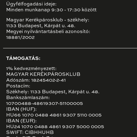
Ügyfélfogadási ideje:
Minden munkanap 9:30 - 17:30 között
Magyar Kerékpárosklub - székhely:
1133 Budapest, Kárpát u. 48.
Megyei nyilvántartásbeli azonosító:
18881/2002
TÁMOGATÁS:
1% kedvezményezett:
MAGYAR KERÉKPÁROSKLUB
Adószám: 18245402-2-41
Postacím:
Székhely: 1133 Budapest, Kárpát u. 48.
Bankszámlaszám:
10700488-48619307-51100005
IBAN (HUF):
HU66 1070 0488 4861 9307 5110 0005
IBAN (EUR):
HU24 1070 0488 4861 9307 5000 0005
SWIFT: CIBHHUHB