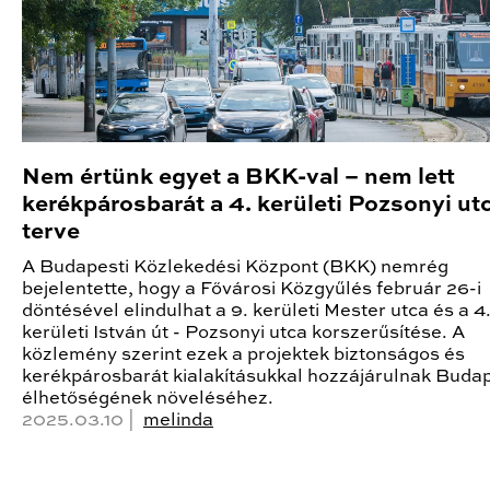
Nem értünk egyet a BKK-val – nem lett
kerékpárosbarát a 4. kerületi Pozsonyi ut
terve
A Budapesti Közlekedési Központ (BKK) nemrég
bejelentette, hogy a Fővárosi Közgyűlés február 26-i
döntésével elindulhat a 9. kerületi Mester utca és a 4
kerületi István út - Pozsonyi utca korszerűsítése. A
közlemény szerint ezek a projektek biztonságos és
kerékpárosbarát kialakításukkal hozzájárulnak Buda
élhetőségének növeléséhez.
2025.03.10 |
melinda