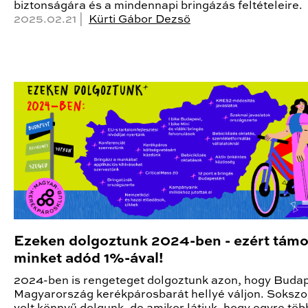
biztonságára és a mindennapi bringázás feltételeire.
2025.02.21 |
Kürti Gábor Dezső
Ezeken dolgoztunk 2024-ben - ezért tám
minket adód 1%-ával!
2024-ben is rengeteget dolgoztunk azon, hogy Budap
Magyarország kerékpárosbarát hellyé váljon. Soksz