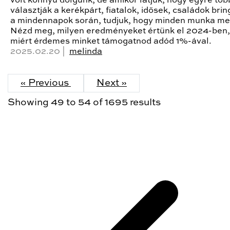
volt könnyű dolgunk, de amikor látjuk, hogy egyre tö
választják a kerékpárt, fiatalok, idősek, családok bri
a mindennapok során, tudjuk, hogy minden munka me
Nézd meg, milyen eredményeket értünk el 2024-ben,
miért érdemes minket támogatnod adód 1%-ával.
2025.02.20 |
melinda
« Previous
Next »
Showing
49
to
54
of
1695
results