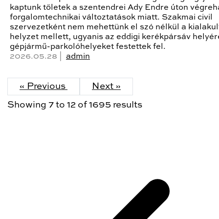
kaptunk tőletek a szentendrei Ady Endre úton végreha
forgalomtechnikai változtatások miatt. Szakmai civil
szervezetként nem mehettünk el szó nélkül a kialakul
helyzet mellett, ugyanis az eddigi kerékpársáv helyér
gépjármű-parkolóhelyeket festettek fel.
2026.05.28 |
admin
« Previous
Next »
Showing
7
to
12
of
1695
results