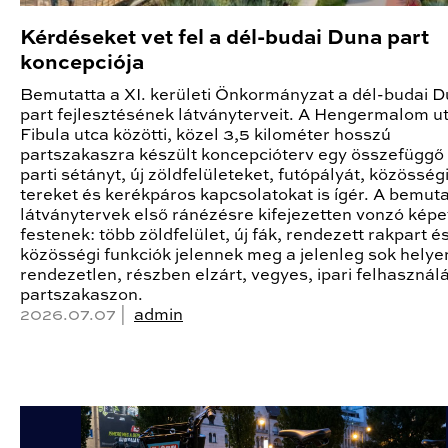
Kérdéseket vet fel a dél-budai Duna part
koncepciója
Bemutatta a XI. kerületi Önkormányzat a dél-budai 
part fejlesztésének látványterveit. A Hengermalom ut
Fibula utca közötti, közel 3,5 kilométer hosszú
partszakaszra készült koncepcióterv egy összefüggő
parti sétányt, új zöldfelületeket, futópályát, közösség
tereket és kerékpáros kapcsolatokat is ígér. A bemuta
látványtervek első ránézésre kifejezetten vonzó képe
festenek: több zöldfelület, új fák, rendezett rakpart é
közösségi funkciók jelennek meg a jelenleg sok helye
rendezetlen, részben elzárt, vegyes, ipari felhasznál
partszakaszon.
2026.07.07 |
admin