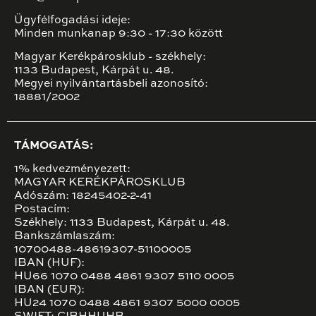
Ügyfélfogadási ideje:
Minden munkanap 9:30 - 17:30 között
Magyar Kerékpárosklub - székhely:
1133 Budapest, Kárpát u. 48.
Megyei nyilvántartásbeli azonosító:
18881/2002
TÁMOGATÁS:
1% kedvezményezett:
MAGYAR KERÉKPÁROSKLUB
Adószám: 18245402-2-41
Postacím:
Székhely: 1133 Budapest, Kárpát u. 48.
Bankszámlaszám:
10700488-48619307-51100005
IBAN (HUF):
HU66 1070 0488 4861 9307 5110 0005
IBAN (EUR):
HU24 1070 0488 4861 9307 5000 0005