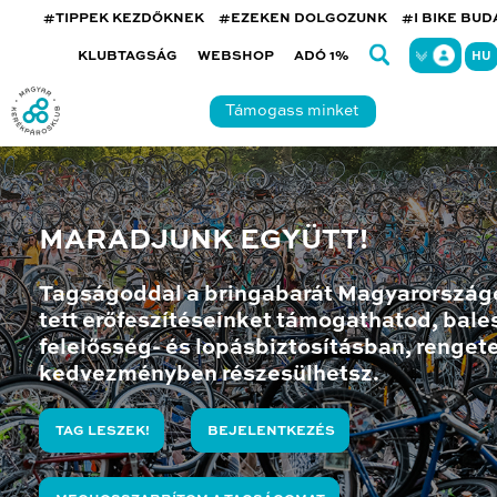
#TIPPEK KEZDŐKNEK
#EZEKEN DOLGOZUNK
#I BIKE BU
KLUBTAGSÁG
WEBSHOP
ADÓ 1%
HU
Támogass minket
MARADJUNK EGYÜTT!
Tagságoddal a bringabarát Magyarország
tett erőfeszítéseinket támogathatod, bales
felelősség- és lopásbiztosításban, renget
kedvezményben részesülhetsz.
TAG LESZEK!
BEJELENTKEZÉS