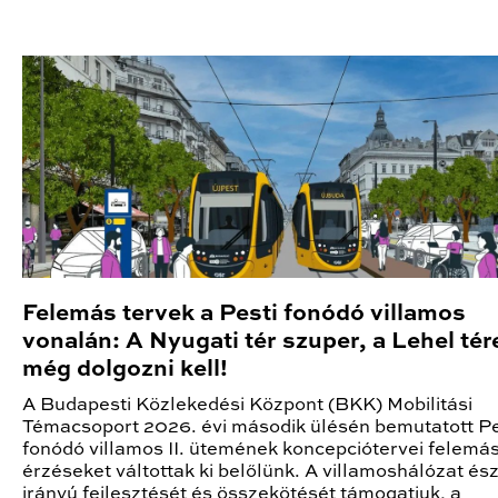
Felemás tervek a Pesti fonódó villamos
vonalán: A Nyugati tér szuper, a Lehel tér
még dolgozni kell!
A Budapesti Közlekedési Központ (BKK) Mobilitási
Témacsoport 2026. évi második ülésén bemutatott Pe
fonódó villamos II. ütemének koncepciótervei felemá
érzéseket váltottak ki belőlünk. A villamoshálózat és
irányú fejlesztését és összekötését támogatjuk, a