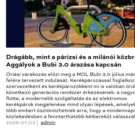
Drágább, mint a párizsi és a milánói közb
Aggályok a Bubi 3.0 árazása kapcsán
Óriási várakozás előzi meg a MOL Bubi 3.0 július má
felére tervezett indulását. Kerékpározással foglalkozó
szervezetként és kerékpározókként mi is valóban örü
következő generációs rendszer érkezésének: a nagy
flotta, a modernebb szolgáltatás és az elektromos
kerékpárok megjelenése mind olyan lépések, amely
több embert ösztönözhetnek arra, hogy a mindennapi
közlekedésben a fenntarthatóbb kétkerekűt válasszá
2026.07.03 |
admin