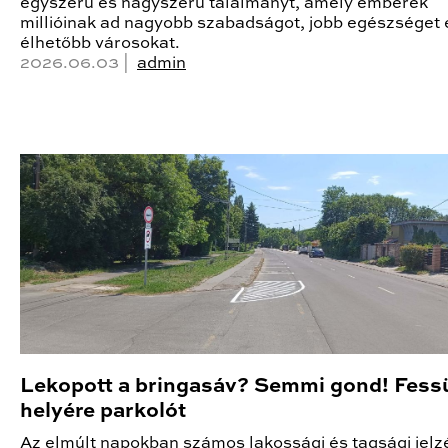
egyszerű és nagyszerű találmányt, amely emberek
millióinak ad nagyobb szabadságot, jobb egészséget 
élhetőbb városokat.
2026.06.03 |
admin
Lekopott a bringasáv? Semmi gond! Fess
helyére parkolót
Az elmúlt napokban számos lakossági és tagsági jelz