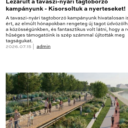
Lezárult a tavaszi-nyári tagtoborzó
kampányunk - Kisorsoltuk a nyerteseket!
A tavaszi-nyári tagtoborzó kampányunk hivatalosan i
ért, az elmúlt hónapokban rengeteg új tagot üdvözöl
a közösségünkben, és fantasztikus volt látni, hogy a r
hűséges támogatóink is szép számmal újították meg
tagságukat.
2026.07.15 |
admin