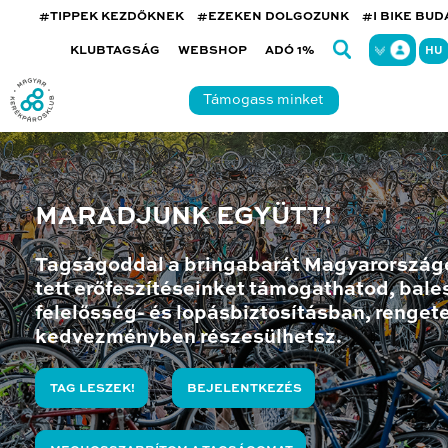
#TIPPEK KEZDŐKNEK
#EZEKEN DOLGOZUNK
#I BIKE BU
KLUBTAGSÁG
WEBSHOP
ADÓ 1%
HU
Támogass minket
MARADJUNK EGYÜTT!
Tagságoddal a bringabarát Magyarország
tett erőfeszítéseinket támogathatod, bales
felelősség- és lopásbiztosításban, renget
kedvezményben részesülhetsz.
TAG LESZEK!
BEJELENTKEZÉS