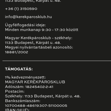
1133 Budapest, Kárpát u. 48.
+36 (1) 3150590
info@kerekparosklub.hu
Ügyfélfogadási ideje:
Minden munkanap 9:30 - 17:30 között
Magyar Kerékpárosklub - székhely:
1133 Budapest, Kárpát u. 48.
Megyei nyilvántartásbeli azonosító:
18881/2002
TÁMOGATÁS:
1% kedvezményezett:
MAGYAR KERÉKPÁROSKLUB
Adószám: 18245402-2-41
Postacím:
Székhely: 1133 Budapest, Kárpát u. 48.
Bankszámlaszám:
10700488-48619307-51100005
IBAN (HUF):