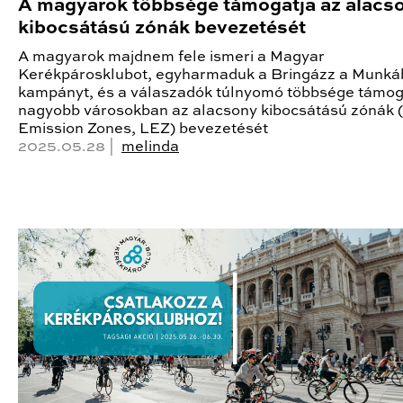
A magyarok többsége támogatja az alacs
kibocsátású zónák bevezetését
A magyarok majdnem fele ismeri a Magyar
Kerékpárosklubot, egyharmaduk a Bringázz a Munká
kampányt, és a válaszadók túlnyomó többsége támog
nagyobb városokban az alacsony kibocsátású zónák 
Emission Zones, LEZ) bevezetését
2025.05.28 |
melinda