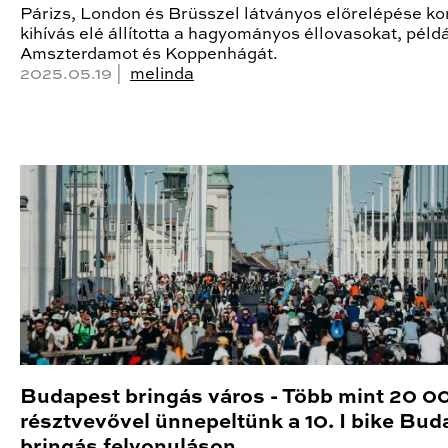
Párizs, London és Brüsszel látványos előrelépése k
kihívás elé állította a hagyományos éllovasokat, péld
Amszterdamot és Koppenhágát.
2025.05.19 |
melinda
Budapest bringás város - Több mint 20 0
résztvevővel ünnepeltünk a 10. I bike Bud
bringás felvonuláson