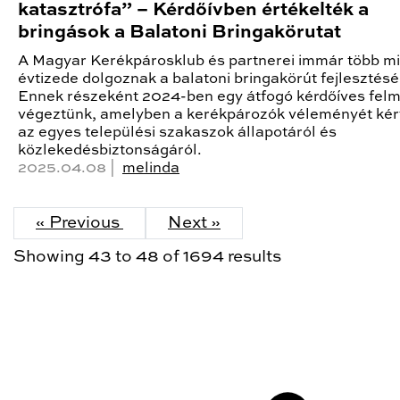
katasztrófa” – Kérdőívben értékelték a
bringások a Balatoni Bringakörutat
A Magyar Kerékpárosklub és partnerei immár több mi
évtizede dolgoznak a balatoni bringakörút fejlesztésé
Ennek részeként 2024-ben egy átfogó kérdőíves fel
végeztünk, amelyben a kerékpározók véleményét kért
az egyes települési szakaszok állapotáról és
közlekedésbiztonságáról.
2025.04.08 |
melinda
« Previous
Next »
Showing
43
to
48
of
1694
results