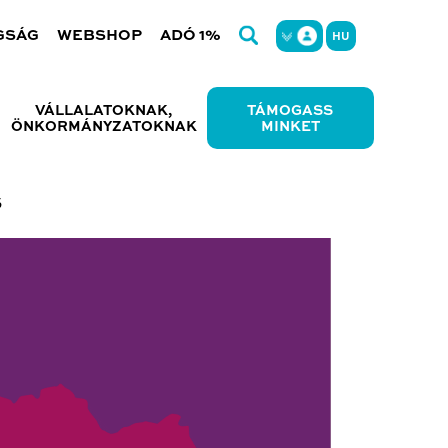
GSÁG
WEBSHOP
ADÓ 1%
HU
VÁLLALATOKNAK,
TÁMOGASS
ÖNKORMÁNYZATOKNAK
MINKET
s