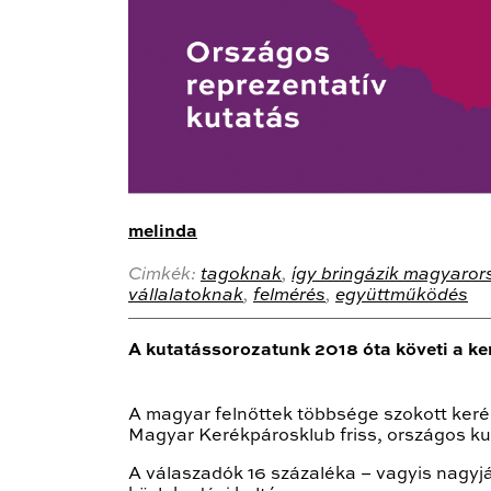
melinda
Cimkék:
tagoknak
,
így bringázik magyaror
vállalatoknak
,
felmérés
,
együttműködés
A kutatássorozatunk 2018 óta követi a k
A magyar felnőttek többsége szokott kerék
Magyar Kerékpárosklub friss, országos k
A válaszadók 16 százaléka – vagyis nagyjá