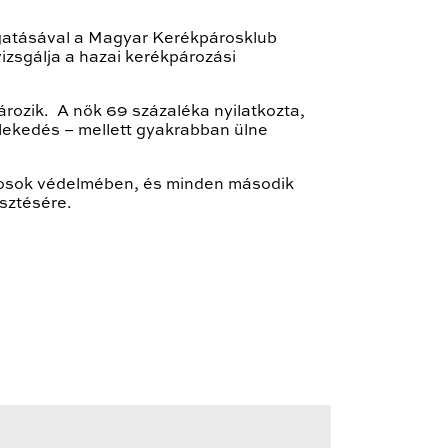
atásával a Magyar Kerékpárosklub
zsgálja a hazai kerékpározási
ározik. A nők 69 százaléka nyilatkozta,
zlekedés – mellett gyakrabban ülne
rosok védelmében, és minden második
sztésére.