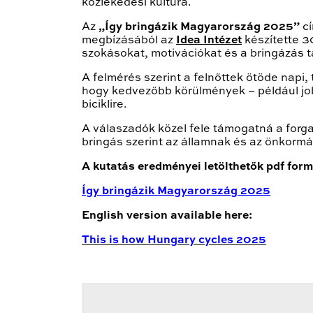
közlekedési kultúra.
Az
„Így bringázik Magyarország 2025”
cí
megbízásából az
Idea Intézet
készítette 3
szokásokat, motivációkat és a bringázás t
A felmérés szerint a felnőttek ötöde napi
hogy kedvezőbb körülmények – például jobb
biciklire.
A válaszadók közel fele támogatná a for
bringás szerint az államnak és az önkormá
A kutatás eredményei letölthetők pdf form
Így bringázik Magyarország 2025
English version available here:
This is how Hungary cycles 2025