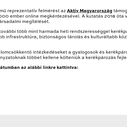
mű reprezentatív felmérést az
Aktív Magyarország
támog
000 ember online megkérdezésével. A kutatás 2018 óta vi
ársadalmi megítélését.
, további több mint harmada heti rendszerességgel kerékp
 infrastruktúra, biztonságos tárolás és kulturáltabb kö
galomcsökkentő intézkedéseket a gyalogosok és kerékpá
nyzatoknak többet kellene költeniük a kerékpározás fejle
átumban az alábbi linkre kattintva: