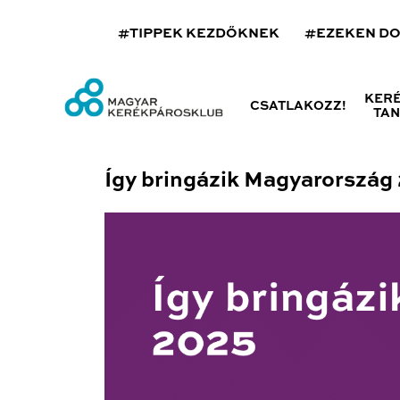
#TIPPEK KEZDŐKNEK
#EZEKEN D
KER
CSATLAKOZZ!
TA
Így bringázik Magyarország 