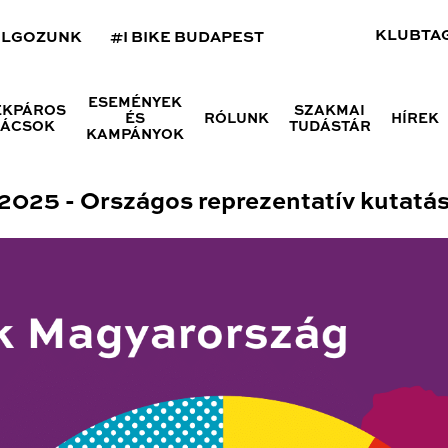
KLUBTA
OLGOZUNK
#I BIKE BUDAPEST
ESEMÉNYEK
ÉKPÁROS
SZAKMAI
ÉS
RÓLUNK
HÍREK
NÁCSOK
TUDÁSTÁR
KAMPÁNYOK
2025 - Országos reprezentatív kutatá