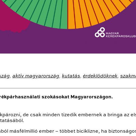
szág
,
aktív magyarország
,
kutatás
,
érdeklődőknek
,
szakm
erékpárhasználati szokásokat Magyarországon.
pározni, de csak minden tizedik embernek a bringa az el
utatásából.
ból másfélmillió ember – többet biciklizne, ha biztonság