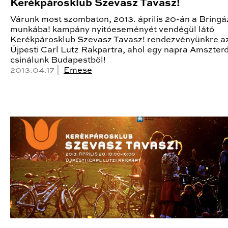
Kerékpárosklub Szevasz Tavasz!
Várunk most szombaton, 2013. április 20-án a Bringá
munkába! kampány nyitóeseményét vendégül látó
Kerékpárosklub Szevasz Tavasz! rendezvényünkre a
Újpesti Carl Lutz Rakpartra, ahol egy napra Amszte
csinálunk Budapestből!
2013.04.17 |
Emese