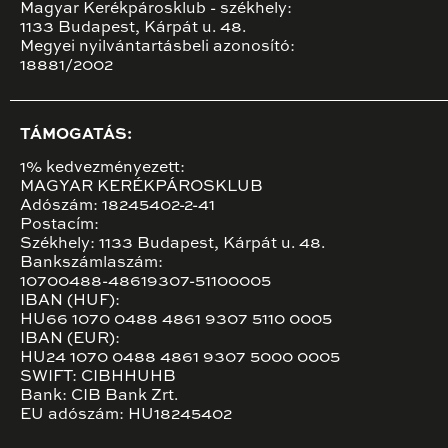
Magyar Kerékpárosklub - székhely:
1133 Budapest, Kárpát u. 48.
Megyei nyilvántartásbeli azonosító:
18881/2002
TÁMOGATÁS:
1% kedvezményezett:
MAGYAR KERÉKPÁROSKLUB
Adószám: 18245402-2-41
Postacím:
Székhely: 1133 Budapest, Kárpát u. 48.
Bankszámlaszám:
10700488-48619307-51100005
IBAN (HUF):
HU66 1070 0488 4861 9307 5110 0005
IBAN (EUR):
HU24 1070 0488 4861 9307 5000 0005
SWIFT: CIBHHUHB
Bank: CIB Bank Zrt.
EU adószám: HU18245402