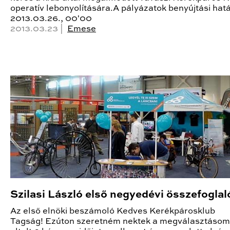
operatív lebonyolítására.A pályázatok benyújtási hatá
2013.03.26., 00'00
2013.03.23 |
Emese
Szilasi László első negyedévi összefoglal
Az első elnöki beszámoló Kedves Kerékpárosklub
Tagság! Ezúton szeretném nektek a megválasztásom