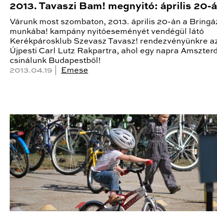
2013. Tavaszi Bam! megnyitó: április 20-
Várunk most szombaton, 2013. április 20-án a Bringá
munkába! kampány nyitóeseményét vendégül látó
Kerékpárosklub Szevasz Tavasz! rendezvényünkre a
Újpesti Carl Lutz Rakpartra, ahol egy napra Amszte
csinálunk Budapestből!
2013.04.19 |
Emese