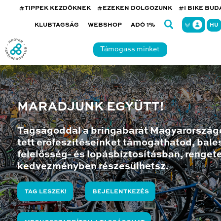
#TIPPEK KEZDŐKNEK
#EZEKEN DOLGOZUNK
#I BIKE BU
KLUBTAGSÁG
WEBSHOP
ADÓ 1%
HU
Támogass minket
MARADJUNK EGYÜTT!
Tagságoddal a bringabarát Magyarország
tett erőfeszítéseinket támogathatod, bales
felelősség- és lopásbiztosításban, renget
kedvezményben részesülhetsz.
TAG LESZEK!
BEJELENTKEZÉS