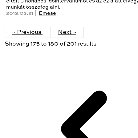
eltelt 3 hónapos időintervallumot és az ez alatt elvég
munkát összefoglalni.
2013.03.21 |
Emese
« Previous
Next »
Showing
175
to
180
of
201
results