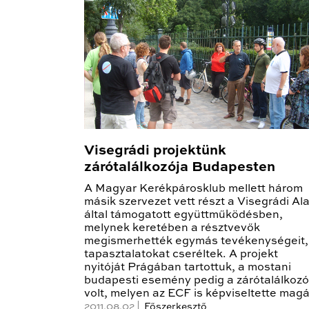
Visegrádi projektünk
zárótalálkozója Budapesten
A Magyar Kerékpárosklub mellett három
másik szervezet vett részt a Visegrádi Al
által támogatott együttműködésben,
melynek keretében a résztvevők
megismerhették egymás tevékenységeit,
tapasztalatokat cseréltek. A projekt
nyitóját Prágában tartottuk, a mostani
budapesti esemény pedig a zárótalálkozó
volt, melyen az ECF is képviseltette magá
2011.08.02 |
Főszerkesztő