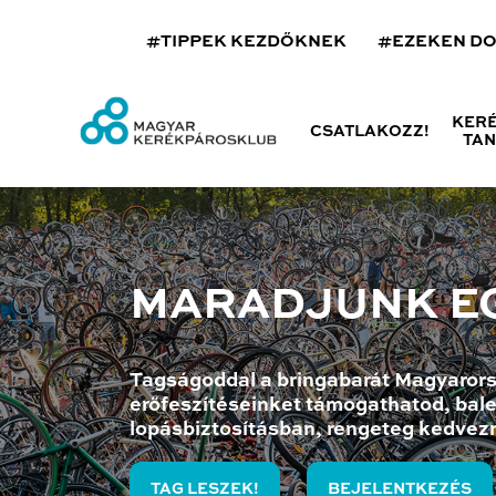
#TIPPEK KEZDŐKNEK
#EZEKEN D
KER
CSATLAKOZZ!
TA
MARADJUNK E
Tagságoddal a bringabarát Magyarors
erőfeszítéseinket támogathatod, bale
lopásbiztosításban, rengeteg kedvez
TAG LESZEK!
BEJELENTKEZÉS