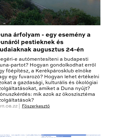
una árfolyam - egy esemény a
unáról pestieknek és
udaiaknak augusztus 24-én
egéri-e autómentesíteni a budapesti
una-partot? Hogyan gondolkodhat erről
gy főépítész, a Kerékpárosklub elnöke
agy egy fuvarozó? Hogyan lehet értékelni
zokat a gazdasági, kulturális és ökológiai
zolgáltatásokat, amiket a Duna nyújt?
ónuszkérdés: mik azok az ökoszisztéma
zolgáltatások?
011.08.22 |
Főszerkesztő