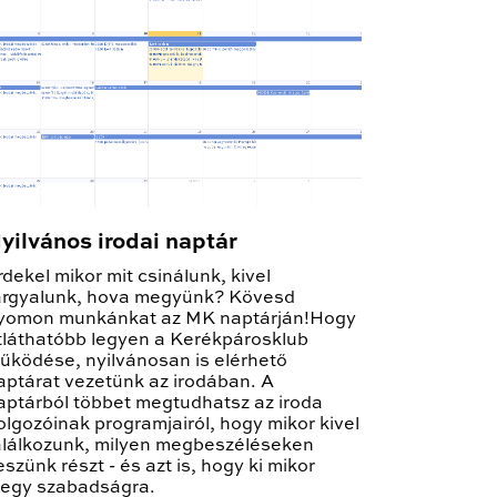
yilvános irodai naptár
rdekel mikor mit csinálunk, kivel
árgyalunk, hova megyünk? Kövesd
yomon munkánkat az MK naptárján!Hogy
tláthatóbb legyen a Kerékpárosklub
űködése, nyilvánosan is elérhető
aptárat vezetünk az irodában. A
aptárból többet megtudhatsz az iroda
olgozóinak programjairól, hogy mikor kivel
alálkozunk, milyen megbeszéléseken
eszünk részt - és azt is, hogy ki mikor
egy szabadságra.