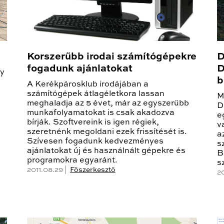
Korszerűbb irodai számítógépekre
D
fogadunk ajánlatokat
D
dy
b
A Kerékpárosklub irodájában a
számítógépek átlagéletkora lassan
M
meghaladja az 5 évet, már az egyszerűbb
D
munkafolyamatokat is csak akadozva
e
bírják. Szoftvereink is igen régiek,
v
szeretnénk megoldani ezek frissítését is.
a
Szívesen fogadunk kedvezményes
s
ajánlatokat új és használnált gépekre és
B
programokra egyaránt.
s
2011.08.29 |
Főszerkesztő
2