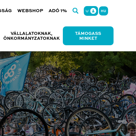
GSÁG
WEBSHOP
ADÓ 1%
HU
VÁLLALATOKNAK,
TÁMOGASS
ÖNKORMÁNYZATOKNAK
MINKET