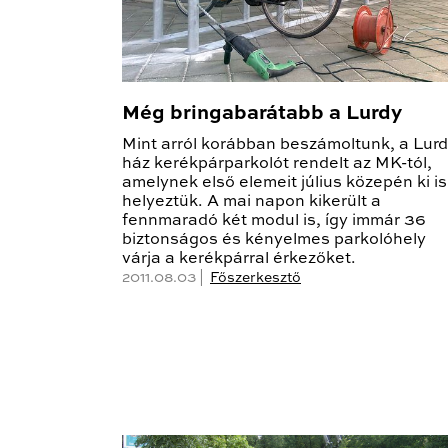
Még bringabarátabb a Lurdy
Mint arról korábban beszámoltunk, a Lur
ház kerékpárparkolót rendelt az MK-tól,
amelynek első elemeit július közepén ki is
helyeztük. A mai napon kikerült a
fennmaradó két modul is, így immár 36
biztonságos és kényelmes parkolóhely
várja a kerékpárral érkezőket.
2011.08.03 |
Főszerkesztő