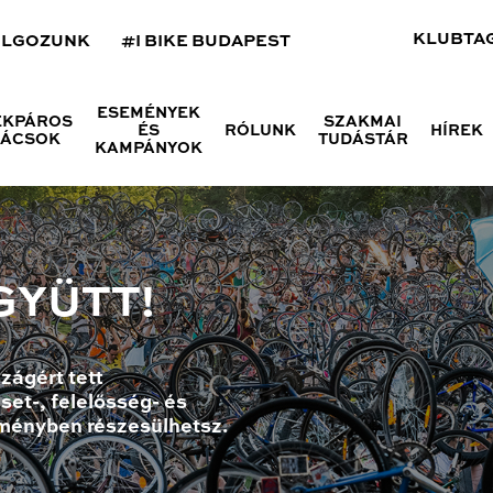
KLUBTA
OLGOZUNK
#I BIKE BUDAPEST
ESEMÉNYEK
ÉKPÁROS
SZAKMAI
ÉS
RÓLUNK
HÍREK
NÁCSOK
TUDÁSTÁR
KAMPÁNYOK
GYÜTT!
zágért tett
set-, felelősség- és
ményben részesülhetsz.