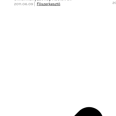
20
2011.06.09 |
Főszerkesztő