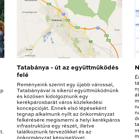
Tatabánya - út az együttműködés
N
felé
É
t
Reményeink szerint egy újabb várossal,
n
ap
Tatabányával is sikerül együttműködnünk
á
és közösen kidolgoznunk egy
m
kerékpárosbarát város közlekedési
n
koncepcióját. Ennek első lépéseként
n
tegnap alkalmunk nyílt az önkormányzat
d
felkérésére megismerni a helyi kerékpáros
t
infrastruktúra egy részét, illetve
v
t.
találkoznunk tervezőkkel és az
m
önkormányzat képviselőivel.