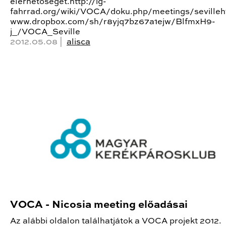
elérhetőségét.http://ig-
fahrrad.org/wiki/VOCA/doku.php/meetings/sevilleht
www.dropbox.com/sh/r8yjq7bz67a1ejw/BlfmxH9-
j_/VOCA_Seville
2012.05.08 |
alisca
VOCA - Nicosia meeting előadásai
Az alábbi oldalon találhatjátok a VOCA projekt 2012.