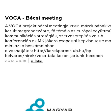
VOCA - Bécsi meeting
A VOCA projekt bécsi meetingje 2012. márciusának 
került megrendezésre, fő témája az európai együttm
kommunikációs stratégiák, szervezetépítés volt.A
konferencián az MK jókora csapattal képviseltette ma
mint azt a beszámolóban
olvashatjátok: http://kerekparosklub.hu/bp-
belvaros/hirek/voca-talalkozon-jartunk-becsben
2012.05.15 |
alisca