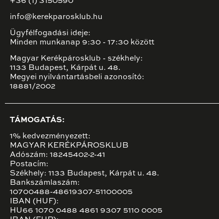
+36 (1) 3150590
info@kerekparosklub.hu
Ügyfélfogadási ideje:
Minden munkanap 9:30 - 17:30 között
Magyar Kerékpárosklub - székhely:
1133 Budapest, Kárpát u. 48.
Megyei nyilvántartásbeli azonosító:
18881/2002
TÁMOGATÁS:
1% kedvezményezett:
MAGYAR KERÉKPÁROSKLUB
Adószám: 18245402-2-41
Postacím:
Székhely: 1133 Budapest, Kárpát u. 48.
Bankszámlaszám:
10700488-48619307-51100005
IBAN (HUF):
HU66 1070 0488 4861 9307 5110 0005