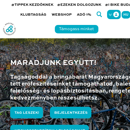
#TIPPEK KEZDŐKNEK
#EZEKEN DOLGOZUNK
#I BIKE BU
KLUBTAGSÁG
WEBSHOP
ADÓ 1%
HU
Támogass minket
MARADJUNK EGYÜTT!
Tagságoddal a bringabarát Magyarország
tett erőfeszítéseinket támogathatod, bales
felelősség- és lopásbiztosításban, renget
kedvezményben részesülhetsz.
TAG LESZEK!
BEJELENTKEZÉS