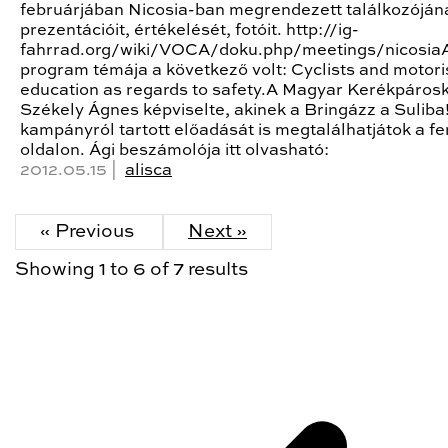
februárjában Nicosia-ban megrendezett találkozóján
prezentációit, értékelését, fotóit. http://ig-
fahrrad.org/wiki/VOCA/doku.php/meetings/nicosia
program témája a következő volt: Cyclists and motori
education as regards to safety.A Magyar Kerékpáros
Székely Ágnes képviselte, akinek a Bringázz a Suliba
kampányról tartott előadását is megtalálhatjátok a fe
oldalon. Ági beszámolója itt olvasható:
2012.05.15 |
alisca
« Previous
Next »
Showing
1
to
6
of
7
results