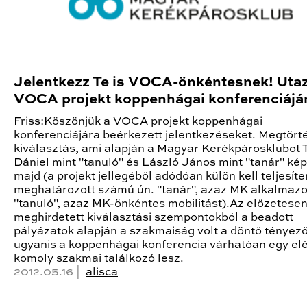
Jelentkezz Te is VOCA-önkéntesnek! Utaz
VOCA projekt koppenhágai konferenciájá
Friss:Köszönjük a VOCA projekt koppenhágai
konferenciájára beérkezett jelentkezéseket. Megtört
kiválasztás, ami alapján a Magyar Kerékpárosklubot
Dániel mint "tanuló" és László János mint "tanár" kép
majd (a projekt jellegéből adódóan külön kell teljesíte
meghatározott számú ún. "tanár", azaz MK alkalmazo
"tanuló", azaz MK-önkéntes mobilitást).Az előzetese
meghirdetett kiválasztási szempontokból a beadott
pályázatok alapján a szakmaiság volt a döntő tényező
ugyanis a koppenhágai konferencia várhatóan egy el
komoly szakmai találkozó lesz.
2012.05.16 |
alisca