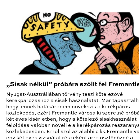
„Sisak nélkül” próbára szólít fel Fremantl
Nyugat-Ausztráliában törvény teszi kötelezővé
kerékpározáshoz a sisak használatát. Már tapasztalh
hogy ennek hatásáranem növekszik a kerékpáros
közlekedés, ezért Fremantle városa ki szeretné próbá
két éves kísérletben, hogy a kötelező sisakhasználat
feloldása valóban növeli e a kerékpározás részarányá
közlekedésben. Erről szól az alábbi cikk.Fremantle v
egy két éves vizsgálat részeként arra ösztönözné a