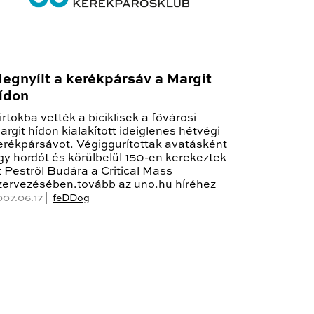
egnyílt a kerékpársáv a Margit
ídon
irtokba vették a biciklisek a fővárosi
argit hídon kialakított ideiglenes hétvégi
erékpársávot. Végiggurítottak avatásként
gy hordót és körülbelül 150-en kerekeztek
t Pestről Budára a Critical Mass
zervezésében.tovább az uno.hu híréhez
007.06.17 |
feDDog