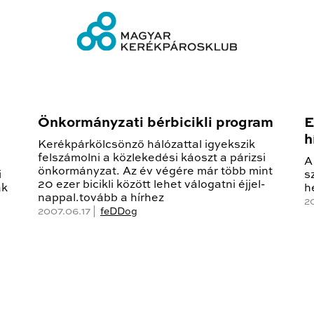
Önkormányzati bérbicikli program
E
h
Kerékpárkölcsönző hálózattal igyekszik
felszámolni a közlekedési káoszt a párizsi
A
önkormányzat. Az év végére már több mint
i
s
20 ezer bicikli között lehet válogatni éjjel-
ak
h
nappal.tovább a hírhez
2
2007.06.17 |
feDDog