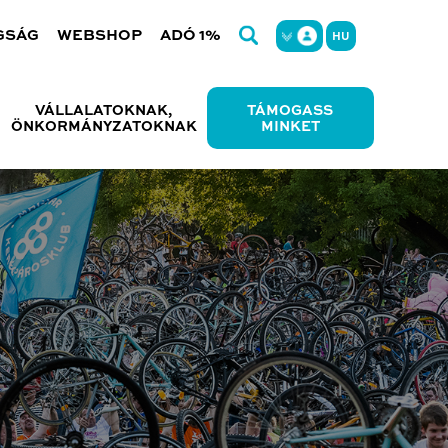
GSÁG
WEBSHOP
ADÓ 1%
HU
VÁLLALATOKNAK,
TÁMOGASS
ÖNKORMÁNYZATOKNAK
MINKET