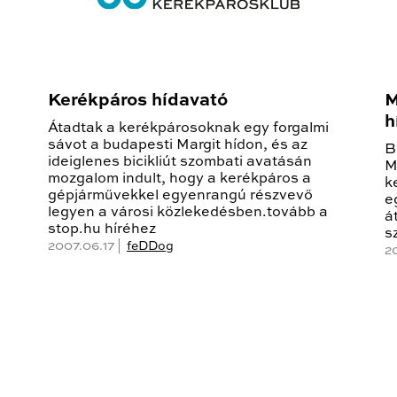
Kerékpáros hídavató
M
h
Átadtak a kerékpárosoknak egy forgalmi
sávot a budapesti Margit hídon, és az
B
ideiglenes bicikliút szombati avatásán
M
mozgalom indult, hogy a kerékpáros a
k
gépjárművekkel egyenrangú részvevő
e
legyen a városi közlekedésben.tovább a
á
stop.hu híréhez
s
2007.06.17 |
feDDog
2