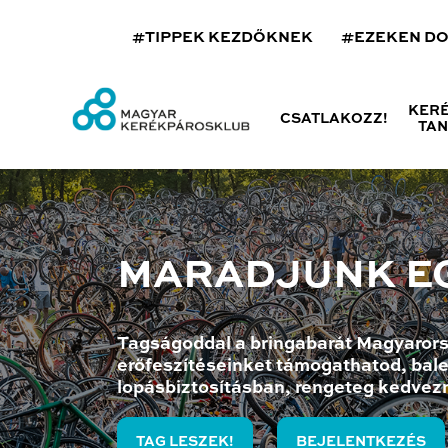
#TIPPEK KEZDŐKNEK
#EZEKEN D
KER
CSATLAKOZZ!
TA
MARADJUNK E
Tagságoddal a bringabarát Magyarors
erőfeszítéseinket támogathatod, bale
lopásbiztosításban, rengeteg kedvez
TAG LESZEK!
BEJELENTKEZÉS