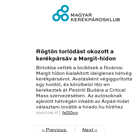
Rögtön torlódást okozott a
kerékpársáv a Margit-hídon
Birtokba vették a biciklisek a fővárosi
Margit hídon kialakított ideiglenes hétvég
kerékpársávot. Avatásként végiggurított
egy hordót, és körülbelül 150-en
kerekeztek át Pestről Budára a Critical
Mass szervezésében. Az autósoknak
ajánlott hétvégén inkább az Árpád-hidat
választani.tovább a hirado.hu híréhez
2007.06.17 |
feDDog
« Previous
Next »