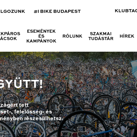
KLUBTA
OLGOZUNK
#I BIKE BUDAPEST
ESEMÉNYEK
ÉKPÁROS
SZAKMAI
ÉS
RÓLUNK
HÍREK
NÁCSOK
TUDÁSTÁR
KAMPÁNYOK
GYÜTT!
zágért tett
set-, felelősség- és
ményben részesülhetsz.