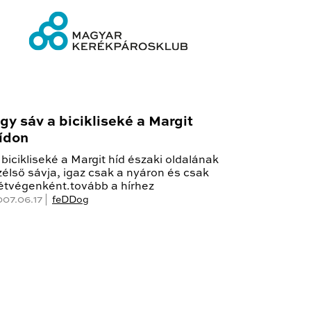
gy sáv a bicikliseké a Margit
ídon
 bicikliseké a Margit híd északi oldalának
zélső sávja, igaz csak a nyáron és csak
étvégenként.tovább a hírhez
007.06.17 |
feDDog