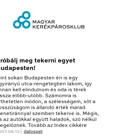
róbálj meg tekerni egyet
udapesten!
int sokan Budapesten én is egy
gyirányú utca-rengetegben lakom, így
nnan kell elindulnom és oda is térek
issza előbb-utóbb. Számomra is
rthetetlen módon, a szélességem, sőt a
osszúságom is állandó érték marad
enetiránnyal szemben tekerve is. Mégis,
a az autókkal együtt haladok, szó nélkül
egelőznek. Tovább az Index cikkére
007.06.13 |
dalospet