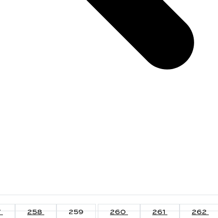
7
258
259
260
261
262