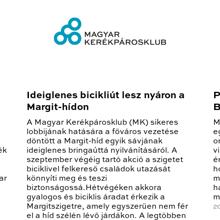
Ideiglenes bicikliút lesz nyáron a
P
Margit-hídon
B
A Magyar Kerékpárosklub (MK) sikeres
M
lobbijának hatására a főváros vezetése
e
döntött a Margit-híd egyik sávjának
o
ék
ideiglenes bringaúttá nyilvánításáról. A
v
szeptember végéig tartó akció a szigetet
é
y
biciklivel felkereső családok utazását
h
ar
könnyíti meg és teszi
m
biztonságossá.Hétvégéken akkora
h
gyalogos és biciklis áradat érkezik a
m
Margitszigetre, amely egyszerűen nem fér
2
el a híd szélén lévő járdákon. A legtöbben