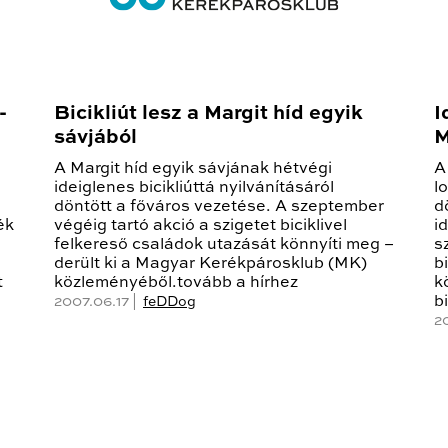
-
Bicikliút lesz a Margit híd egyik
I
sávjából
M
A Margit híd egyik sávjának hétvégi
A
ideiglenes bicikliúttá nyilvánításáról
l
döntött a főváros vezetése. A szeptember
d
ék
végéig tartó akció a szigetet biciklivel
i
felkereső családok utazását könnyíti meg –
s
derült ki a Magyar Kerékpárosklub (MK)
b
t
közleményéből.tovább a hírhez
k
b
2007.06.17 |
feDDog
2