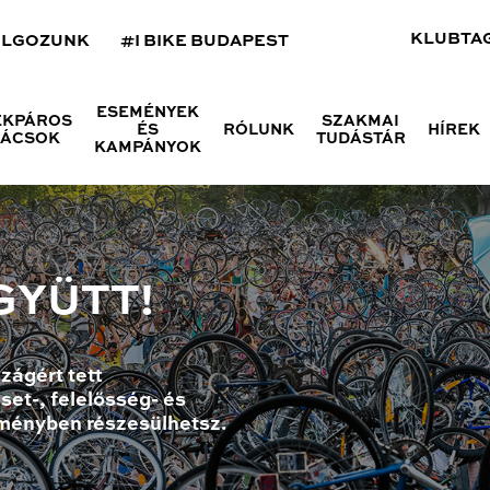
KLUBTA
OLGOZUNK
#I BIKE BUDAPEST
ESEMÉNYEK
ÉKPÁROS
SZAKMAI
ÉS
RÓLUNK
HÍREK
NÁCSOK
TUDÁSTÁR
KAMPÁNYOK
GYÜTT!
zágért tett
set-, felelősség- és
ményben részesülhetsz.