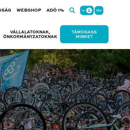
GSÁG
WEBSHOP
ADÓ 1%
HU
VÁLLALATOKNAK,
TÁMOGASS
ÖNKORMÁNYZATOKNAK
MINKET