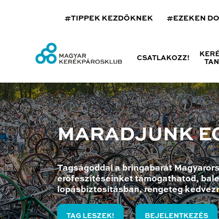
#TIPPEK KEZDŐKNEK
#EZEKEN D
KER
CSATLAKOZZ!
TA
MARADJUNK E
Tagságoddal a bringabarát Magyarors
erőfeszítéseinket támogathatod, bale
lopásbiztosításban, rengeteg kedvez
TAG LESZEK!
BEJELENTKEZÉS