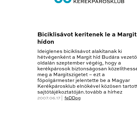
Biciklisávot keritenek le a Margit
hídon
Ideiglenes biciklisávot alakítanak ki
hétvégenként a Margit híd Budára vezető
oldalán szeptember végéig, hogy a
kerékpárosok biztonságosan közelíthess
meg a Margitszigetet – ezt a
főpolgármester jelentette be a Magyar
Kerékpárosklub elnökével közösen tartot
sajtótájékoztatóján.tovább a hírhez
2007.06.17 |
feDDog