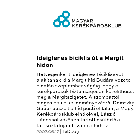
Ideiglenes biciklis út a Margit
hídon
Hétvégenként ideiglenes biciklisávot
alakítanak ki a Margit híd Budára vezető
oldalán szeptember végéig, hogy a
kerékpárosok biztonságosan közelíthess
meg a Margitszigetet. A szombattól
megvalósuló kezdeményezésről Demszk
Gábor beszélt a híd pesti oldalán, a Magy
Kerékpárosklub elnökével, László
Jánossal közösen tartott csütörtöki
tájékoztatóján.tovább a hírhez
2007.06.17 |
feDDog