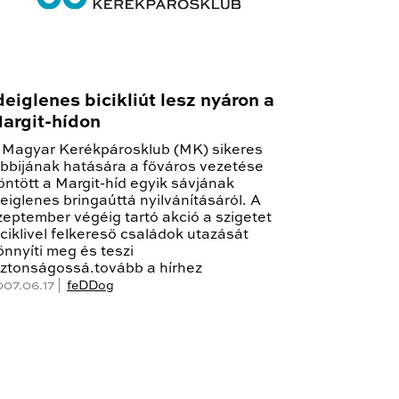
deiglenes bicikliút lesz nyáron a
argit-hídon
 Magyar Kerékpárosklub (MK) sikeres
obbijának hatására a főváros vezetése
öntött a Margit-híd egyik sávjának
deiglenes bringaúttá nyilvánításáról. A
zeptember végéig tartó akció a szigetet
iciklivel felkereső családok utazását
önnyíti meg és teszi
iztonságossá.tovább a hírhez
007.06.17 |
feDDog