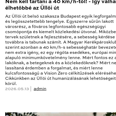
Nem kell tartani a 40 km/h-tól! - Így válh
élhetőbbé az Üllői út
Az Üllői út belső szakasza Budapest egyik legforgal
és legösszetettebb tengelye. Egyszerre sűrűn lakott
városrész, a főváros legfontosabb egészségügyi
csomópontja és kiemelt közlekedési útvonal. Miközbe
tervek születnek a fejlesztésére, a sebesség kérdése
továbbra is tabunak számít. A Magyar Kerékpárosklu
szerint azonban a 40 km/h-s sebességhatár bevezet
nem extra igény, ez egy régóta esedékes, európai mi
alapuló minimumkövetelmény lenne. Miért fontos ez 
lakóknak, a betegeknek és a közlekedőknek? Miért n
lassítaná érdemben a forgalmat, és miért lenne
kulcsfontosságú a Vision Zero célkitűzések eléréséh
Cikkünkben az Üllői út humanizálásának lehetőségeit 
körül.
2026.05.13 |
admin