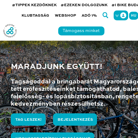
#TIPPEK KEZDŐKNEK
#EZEKEN DOLGOZUNK
#I BIKE BU
KLUBTAGSÁG
WEBSHOP
ADÓ 1%
HU
Támogass minket
MARADJUNK EGYÜTT!
Tagságoddal a bringabarát Magyarország
tett erőfeszítéseinket támogathatod, bales
felelősség- és lopásbiztosításban, renget
kedvezményben részesülhetsz.
TAG LESZEK!
BEJELENTKEZÉS