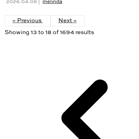
2026.04.09 |
melinda
« Previous
Next »
Showing
13
to
18
of
1694
results