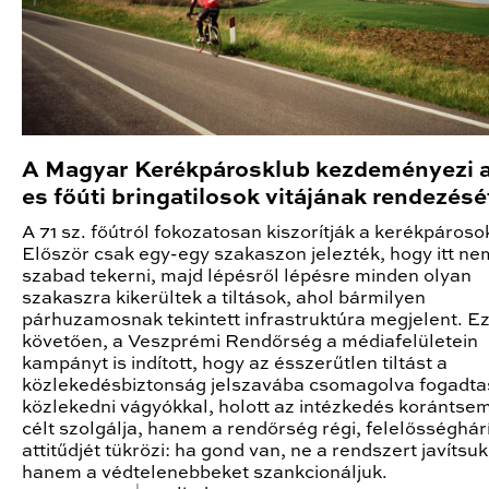
A Magyar Kerékpárosklub kezdeményezi a
es főúti bringatilosok vitájának rendezésé
A 71 sz. főútról fokozatosan kiszorítják a kerékpároso
Először csak egy-egy szakaszon jelezték, hogy itt ne
szabad tekerni, majd lépésről lépésre minden olyan
szakaszra kikerültek a tiltások, ahol bármilyen
párhuzamosnak tekintett infrastruktúra megjelent. Ez
követően, a Veszprémi Rendőrség a médiafelületein
kampányt is indított, hogy az ésszerűtlen tiltást a
közlekedésbiztonság jelszavába csomagolva fogadtas
közlekedni vágyókkal, holott az intézkedés korántsem
célt szolgálja, hanem a rendőrség régi, felelősséghár
attitűdjét tükrözi: ha gond van, ne a rendszert javítsuk
hanem a védtelenebbeket szankcionáljuk.