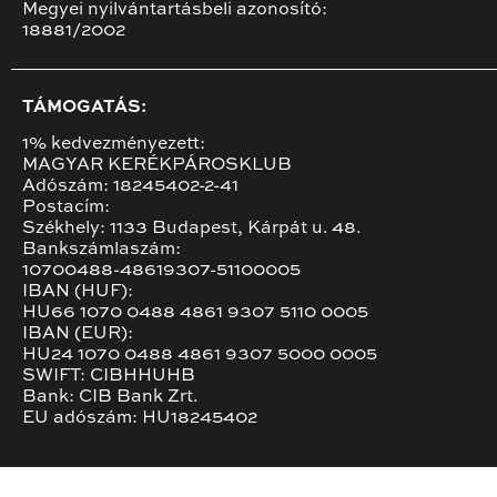
Megyei nyilvántartásbeli azonosító:
18881/2002
TÁMOGATÁS:
1% kedvezményezett:
MAGYAR KERÉKPÁROSKLUB
Adószám: 18245402-2-41
Postacím:
Székhely: 1133 Budapest, Kárpát u. 48.
Bankszámlaszám:
10700488-48619307-51100005
IBAN (HUF):
HU66 1070 0488 4861 9307 5110 0005
IBAN (EUR):
HU24 1070 0488 4861 9307 5000 0005
SWIFT: CIBHHUHB
Bank: CIB Bank Zrt.
EU adószám: HU18245402