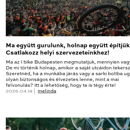
Ma együtt gurulunk, holnap együtt építjük
Csatlakozz helyi szervezeteinkhez!
Ma az I bike Budapesten megmutatjuk, mennyien vag
De mi történik holnap, amikor a saját utcáidon tekers
Szeretnéd, ha a munkába járás vagy a sarki boltba ug
olyan biztonságos és élvezetes lenne, mint a mai
felvonulás? Itt a lehetőség, hogy te is tégy érte!
2026.04.18 |
melinda