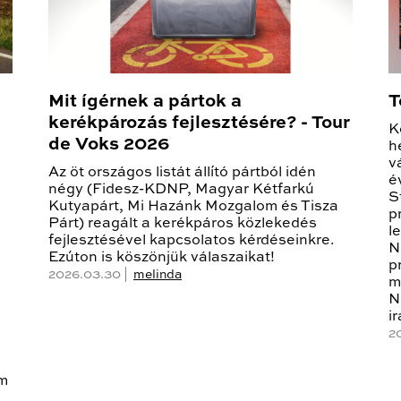
Mit ígérnek a pártok a
T
kerékpározás fejlesztésére? - Tour
K
de Voks 2026
h
v
Az öt országos listát állító pártból idén
é
négy (Fidesz-KDNP, Magyar Kétfarkú
S
Kutyapárt, Mi Hazánk Mozgalom és Tisza
p
Párt) reagált a kerékpáros közlekedés
l
fejlesztésével kapcsolatos kérdéseinkre.
N
Ezúton is köszönjük válaszaikat!
p
2026.03.30 |
melinda
m
N
i
2
em