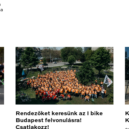
a
 a
Rendezőket keresünk az I bike
K
Budapest felvonulásra!
K
Csatlakozz!