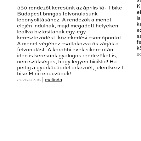
2
K
350 rendezőt keresünk az április 18-i I bike
e
Budapest bringás felvonulásunk
i
lebonyolításához. A rendezők a menet
k
elején indulnak, majd megadott helyeken
e
leállva biztosítanak egy-egy
s
kereszteződést, közlekedési csomópontot.
f
A menet végéhez csatlakozva ők zárják a
k
felvonulást. A korábbi évek sikere után
2
idén is keresünk gyalogos rendezőket is,
nem szükséges, hogy legyen biciklid! Ha
pedig a gyerkőcöddel érkeznél, jelentkezz I
bike Mini rendezőnek!
2026.02.18 |
melinda