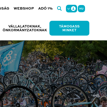
GSÁG
WEBSHOP
ADÓ 1%
HU
VÁLLALATOKNAK,
TÁMOGASS
ÖNKORMÁNYZATOKNAK
MINKET