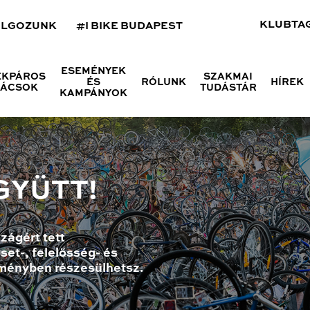
KLUBTA
OLGOZUNK
#I BIKE BUDAPEST
ESEMÉNYEK
ÉKPÁROS
SZAKMAI
ÉS
RÓLUNK
HÍREK
NÁCSOK
TUDÁSTÁR
KAMPÁNYOK
GYÜTT!
zágért tett
set-, felelősség- és
ményben részesülhetsz.