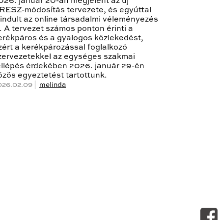
026. január 20-án megjelent az új
RESZ-módosítás tervezete, és egyúttal
lindult az online társadalmi véleményezés
s. A tervezet számos ponton érinti a
erékpáros és a gyalogos közlekedést,
zért a kerékpározással foglalkozó
zervezetekkel az egységes szakmai
ellépés érdekében 2026. január 29-én
özös egyeztetést tartottunk.
026.02.09 |
melinda