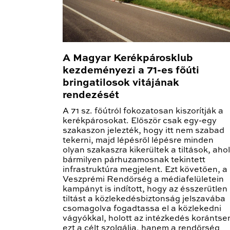
A Magyar Kerékpárosklub
kezdeményezi a 71-es főúti
bringatilosok vitájának
rendezését
A 71 sz. főútról fokozatosan kiszorítják a
kerékpárosokat. Először csak egy-egy
szakaszon jelezték, hogy itt nem szabad
tekerni, majd lépésről lépésre minden
olyan szakaszra kikerültek a tiltások, ahol
bármilyen párhuzamosnak tekintett
infrastruktúra megjelent. Ezt követően, a
Veszprémi Rendőrség a médiafelületein
kampányt is indított, hogy az ésszerűtlen
tiltást a közlekedésbiztonság jelszavába
csomagolva fogadtassa el a közlekedni
vágyókkal, holott az intézkedés koránts
ezt a célt szolgálja, hanem a rendőrség