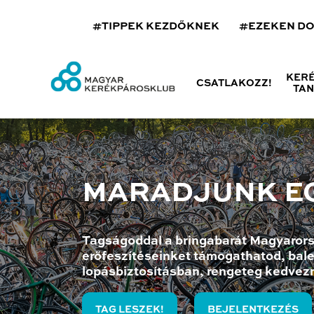
#TIPPEK KEZDŐKNEK
#EZEKEN D
KER
CSATLAKOZZ!
TA
MARADJUNK E
Tagságoddal a bringabarát Magyarors
erőfeszítéseinket támogathatod, bale
lopásbiztosításban, rengeteg kedvez
TAG LESZEK!
BEJELENTKEZÉS