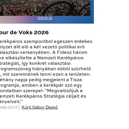
our de Voks 2026
erékpáros szempontból egészen érdekes
elyzet állt elő a két vezető politikai erő
álasztási versenyében. A Fidesz három
ve elkészítette a Nemzeti Kerékpáros
tratégiát, így konkrét választási
rogramszöveg hiányában ebből szűrhető
e, mit szeretnének tenni ezen a területen.
éhány napja pedig megjelent a Tisza
rogramja, amiben a kerékpár szó egy
ondatban szerepel: "Megvalósítjuk a
emzeti Kerékpáros Stratégia céljait és
rányelveit."
026.03.17 |
Kürti Gábor Dezső