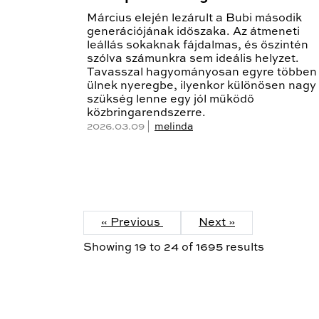
Március elején lezárult a Bubi második
generációjának időszaka. Az átmeneti
leállás sokaknak fájdalmas, és őszintén
szólva számunkra sem ideális helyzet.
Tavasszal hagyományosan egyre többen
ülnek nyeregbe, ilyenkor különösen nagy
szükség lenne egy jól működő
közbringarendszerre.
2026.03.09 |
melinda
« Previous
Next »
Showing
19
to
24
of
1695
results