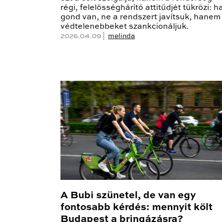
régi, felelősséghárító attitűdjét tükrözi: h
gond van, ne a rendszert javítsuk, hanem
védtelenebbeket szankcionáljuk.
2026.04.09 |
melinda
A Bubi szünetel, de van egy
fontosabb kérdés: mennyit költ
Budapest a bringázásra?