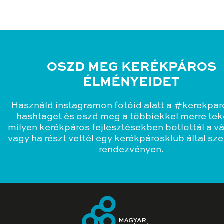
OSZD MEG KERÉKPÁROS
ÉLMÉNYEIDET
Használd instagramon fotóid alatt a #kerekpa
hashtaget és oszd meg a többiekkel merre teke
milyen kerékpáros fejlesztésekben botlottál a v
vagy ha részt vettél egy kerékpárosklub által sz
rendezvényen.