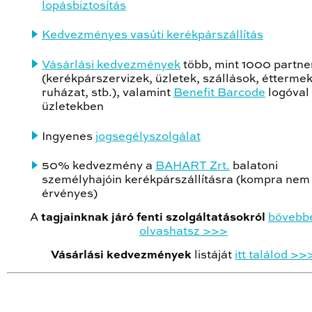
lopásbiztosítás
Kedvezményes vasúti kerékpárszállítás
Vásárlási kedvezmények
több, mint 1000 partne
(kerékpárszervizek, üzletek, szállások, éttermek
ruházat, stb.), valamint
Benefit Barcode
logóval 
üzletekben
Ingyenes
jogsegélyszolgálat
50% kedvezmény a
BAHART Zrt.
balatoni
személyhajóin kerékpárszállításra (kompra nem
érvényes)
A
tagjainknak járó fenti szolgáltatásokról
bővebbe
olvashatsz
>
>
>
Vásárlási kedvezmények
listáját
itt találod >>