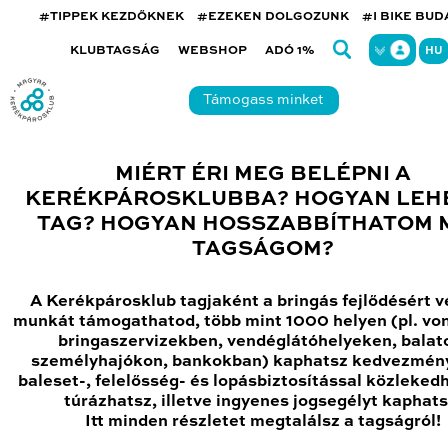
#TIPPEK KEZDŐKNEK
#EZEKEN DOLGOZUNK
#I BIKE BU
KLUBTAGSÁG
WEBSHOP
ADÓ 1%
HU
Támogass minket
MIÉRT ÉRI MEG BELÉPNI A
KERÉKPÁROSKLUBBA? HOGYAN LEH
TAG? HOGYAN HOSSZABBÍTHATOM 
TAGSÁGOM?
A Kerékpárosklub tagjaként a bringás fejlődésért v
munkát támogathatod, több mint 1000 helyen (pl. vo
bringaszervizekben, vendéglátóhelyeken, balat
személyhajókon, bankokban) kaphatsz kedvezmén
baleset-, felelősség- és lopásbiztosítással közleked
túrázhatsz, illetve ingyenes jogsegélyt kaphats
Itt minden részletet megtalálsz a tagságról!