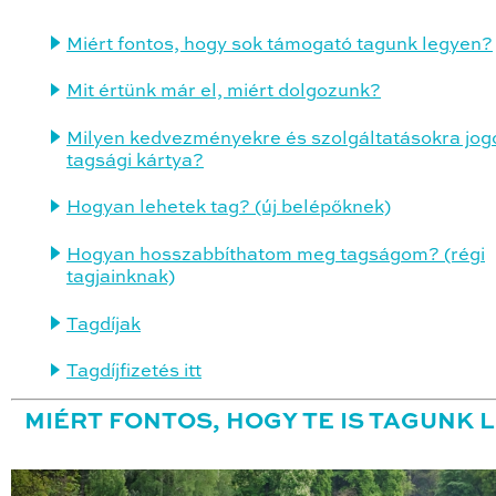
Miért fontos, hogy sok támogató tagunk legyen?
Mit értünk már el, miért dolgozunk?
Milyen kedvezményekre és szolgáltatásokra jogo
tagsági kártya?
Hogyan lehetek tag? (új belépőknek)
Hogyan hosszabbíthatom meg tagságom? (régi
tagjainknak)
Tagdíjak
Tagdíjfizetés itt
MIÉRT FONTOS, HOGY TE IS TAGUNK 