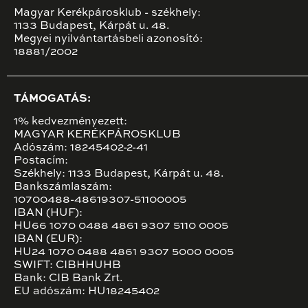
Magyar Kerékpárosklub - székhely:
1133 Budapest, Kárpát u. 48.
Megyei nyilvántartásbeli azonosító:
18881/2002
TÁMOGATÁS:
1% kedvezményezett:
MAGYAR KERÉKPÁROSKLUB
Adószám: 18245402-2-41
Postacím:
Székhely: 1133 Budapest, Kárpát u. 48.
Bankszámlaszám:
10700488-48619307-51100005
IBAN (HUF):
HU66 1070 0488 4861 9307 5110 0005
IBAN (EUR):
HU24 1070 0488 4861 9307 5000 0005
SWIFT: CIBHHUHB
Bank: CIB Bank Zrt.
EU adószám: HU18245402