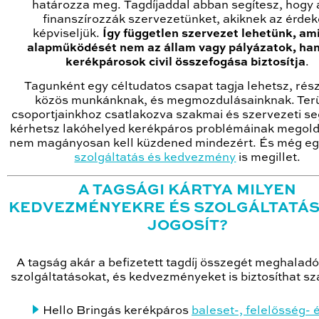
határozza meg. Tagdíjaddal abban segítesz, hogy
finanszírozzák szervezetünket, akiknek az érdek
képviseljük.
Így független szervezet lehetünk, am
alapműködését nem az állam vagy pályázatok, ha
kerékpárosok civil összefogása biztosítja
.
Tagunként egy céltudatos csapat tagja lehetsz, rés
közös munkánknak, és megmozdulásainknak. Terü
csoportjainkhoz csatlakozva szakmai és szervezeti se
kérhetsz lakóhelyed kerékpáros problémáinak megol
nem magányosan kell küzdened mindezért. És még e
szolgáltatás és kedvezmény
is megillet.
A TAGSÁGI KÁRTYA MILYEN
KEDVEZMÉNYEKRE ÉS SZOLGÁLTATÁ
JOGOSÍT?
A tagság akár a befizetett tagdíj összegét meghaladó
szolgáltatásokat, és kedvezményeket is biztosíthat s
Hello Bringás kerékpáros
baleset-, felelősség- 