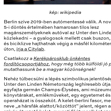
kép: wikipedia
Berlin szíve 2019-ben autómentessé válik. A n
5-i döntés értelmében hamarosan tilos lesz
magánszemélyeknek autóval az Unter den Lind
közlekedni – a gyalogosok mellett csak buszon, 
és biciklizve hajthatnak végig a másfél kilométe
úton,
írja a Citylab
.
Csatlakozz a
Kerékpárosklub önkéntes
fordítócsoportjához
, hogy még több külföldi jó 
mutathassunk be a magyar közönségnek!
Nehéz túlbecsülni a lépés szimbolikus jelentősé
Unter den Linden Németország leghíresebb útja
egyfajta germán Champs-Élysées, ami múzeum
könyvtárakat, emlékműveket, egy egyetemet és
operaházat is összeköt. A kelet-berlini fasor, m
neve „a hársfák alattot/közöttöt” jelent, régen a