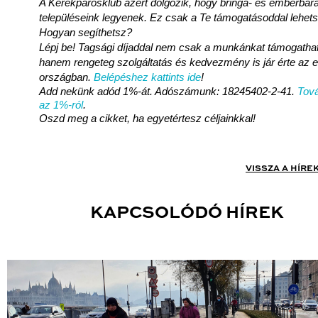
A Kerékpárosklub azért dolgozik, hogy bringa- és emberbará
településeink legyenek. Ez csak a Te támogatásoddal lehet
Hogyan segíthetsz?
Lépj be! Tagsági díjaddal nem csak a munkánkat támogatha
hanem rengeteg szolgáltatás és kedvezmény is jár érte az 
országban.
Belépéshez kattints ide
!
Add nekünk adód 1%-át. Adószámunk: 18245402-2-41.
Tová
az 1%-ról
.
Oszd meg a cikket, ha egyetértesz céljainkkal!
VISSZA A HÍRE
KAPCSOLÓDÓ HÍREK