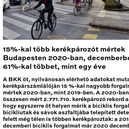
15%-kal több kerékpározót mértek
Budapesten 2020-ban, decemberb
61%-kal többet, mint egy éve
A BKK öt, nyilvánosan elérhető adatokat mut
kerékpárszámlálóján 15 %-kal nagyobb forga
mértek 2020-ban, mint 2019-ben. A 2020-ban
összesen mért 2.771.710. kerékpározó rekord a
hogy egyszerre öt helyen mérik a biciklis forga
bicikliutak és sávok aszfaltjába telepített det
felett még télen is többen kerékpároztak: a 20
decemberi biciklis forgalmat már 2020 decem