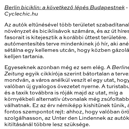
Berlin biciklin: a következő lépés Budapestnek
-
Cyclechic.hu
Az autók eltűnésével több területet szabadítanak
növényzet és biciklisávok számára, és az út híre
fasorait is kitejesztik a korábbi úttest területére.
autómentesítés terve mindenkinek jó hír, aki ané
sétálna egy kellemes utcán, hogy közben gázolá
kelljen tartania.
Egyeseknek azonban még ez sem elég. A
Berlin
Zeitung
egyik cikkírója szerint bátortalan a terve
mondván, a város anélkül veszít el egy utat, hog
valóban új gyalogos övezetet nyerne. A turistab
és a taxik továbbra is róják majd az utat, míg a
környékbeli alternatív útvonalak még zsúfoltab
válhatnak. Ez az érv némiképp kishitűnek tűnik,
fontos szempontot rejt: ahhoz, hogy valóban ö
szolgálhasson, az Unter den Lindennek az autó
kitiltásánál többre lesz szüksége.