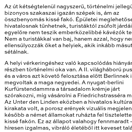
Az út kétségtelenül nagyszerű, történelmi jelleg
bizonyos szakaszai igazán szépek is, ám az
összbenyomás kissé fakó. Épületei meglehetős
hivatalosnak tűnhetnek, turistáktól zsúfolt járdái
egyelőre nem teszik emberközelibbé kávézók te
Nem a turistákkal van baj, hanem azzal, hogy n
ellensúlyozzák őket a helyiek, akik inkább másut
sétálnak.
A helyi vérkeringéshez való kapcsolódás hiányá
részben történelmi oka van. A II. világháború pu
és a város azt követő felosztása előtt Berlinnek 
megvoltak a maga negyedei. A nyugat-berlini
Kurfürstendammra a társadalom krémje járt
szórakozni, míg vásárolni a Friedrichstrasséra 
Az Unter den Linden eközben a hivatalos kultúra
kirakata volt, a porosz erények vizuális megjelen
később a német államokat ruházta fel tisztelette
kissé fakón. Ez az állapot valahogy fennmaradt –
híresen izgalmas, vibráló életéből itt keveset tal