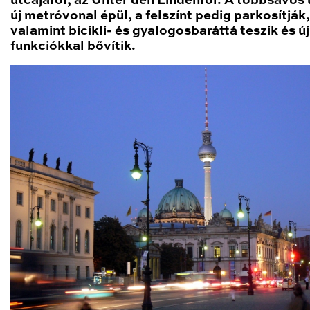
utcájáról, az Unter den Lindenről. A többsávos ú
új metróvonal épül, a felszínt pedig parkosítják,
valamint bicikli- és gyalogosbaráttá teszik és új
funkciókkal bővítik.