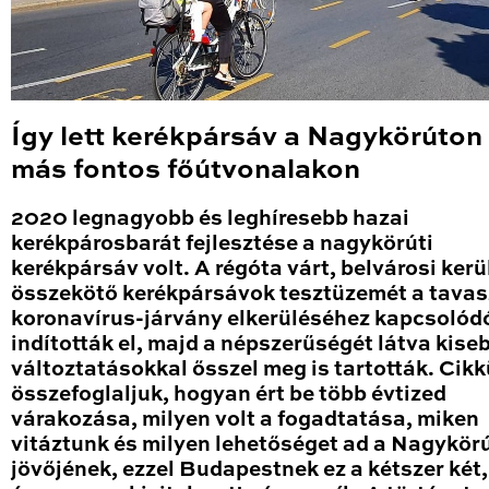
Így lett kerékpársáv a Nagykörúton
más fontos főútvonalakon
2020 legnagyobb és leghíresebb hazai
kerékpárosbarát fejlesztése a nagykörúti
kerékpársáv volt. A régóta várt, belvárosi kerü
összekötő kerékpársávok tesztüzemét a tavas
koronavírus-járvány elkerüléséhez kapcsolód
indították el, majd a népszerűségét látva kise
változtatásokkal ősszel meg is tartották. Cik
összefoglaljuk, hogyan ért be több évtized
várakozása, milyen volt a fogadtatása, miken
vitáztunk és milyen lehetőséget ad a Nagykör
jövőjének, ezzel Budapestnek ez a kétszer két