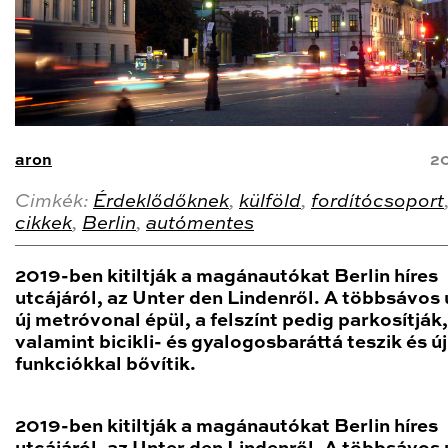
aron
20
Cimkék:
Érdeklődőknek
,
külföld
,
fordítócsoport
cikkek
,
Berlin
,
autómentes
2019-ben kitiltják a magánautókat Berlin híres
utcájáról, az Unter den Lindenről. A többsávos ú
új metróvonal épül, a felszínt pedig parkosítják,
valamint bicikli- és gyalogosbaráttá teszik és új
funkciókkal bővítik.
2019-ben kitiltják a magánautókat Berlin híres