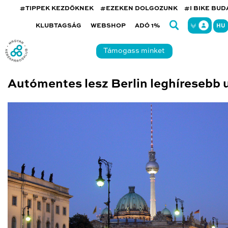
#TIPPEK KEZDŐKNEK
#EZEKEN DOLGOZUNK
#I BIKE BU
KLUBTAGSÁG
WEBSHOP
ADÓ 1%
HU
Támogass minket
Autómentes lesz Berlin leghíresebb 