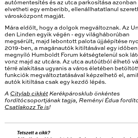
autómentesítés és az utca parkosítása azonban
elvetheti egy emberibb, ellenállhatatlanul szere
városközpont magját.
Mára eldőlt, hogy a dolgok megváltoznak. Az Un
den Linden egyik végén - egy világháborúban
megsérült, majd lebontott palota újjáépítése ny
2019-ben, a magánautók kitiltásával egy időben
megnyíló Humboldt Forum kétségtelenül sok lá
vonz majd az utcára. Az utca autóútból élhető vá
térré alakítása ugyanis a város életében betöltöt
funkciók megváltoztatásával képzelhető el, ami
autók kitiltása csak egy kezdő lépés.
A
Citylab cikkét
Kerékpárosklub önkéntes
fordítócsoportjának tagja, Reményi Édua fordíto
Csatlakozz Te is
!
Tetszett a cikk?