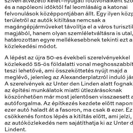
szívén átvezető kelet–nyugati főútvonalként szo
és a napóleoni időktől fal leomlásáig a katonai
felvonulások középpontjában állt. Egy ilyen köz
területről az autók kitiltása nemcsak a
magángépjárműveket távolítja el a város turiszti
magjából, hanem olyan szemléletváltásra is utal
határozottan egyre mellékesebbnek tekinti ezt a
közlekedési módot.
A lépést az újra 50-es évekbeli szerelvényekkel
közlekedő 55-ös földalatti vonal meghosszabbí
teszi lehetővé, ami összeköttetés nyújt majd a
meglévő, jelenleg az Alexanderplatzról induló já
A szerelvények az Unter den Linden alatt fognak 
az építési munkálatok miatti útlezárásoknak
köszönhetően már most jelentősen visszaesett a
autóforgalma. Az építkezés kezdete előtt napon
ezer autó haladt át a fasoron, ma csak 8 ezer. Ez
csökkenés fontos lépés a kitiltás előtt, ami jelzi
az autóközlekedés nem sajátíthatja ki az Unter 
Lindent.