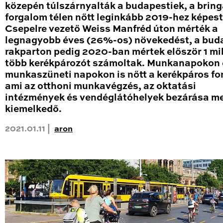
közepén túlszárnyalták a budapestiek, a brin
forgalom télen nőtt leginkább 2019-hez képest
Csepelre vezető Weiss Manfréd úton mérték a
legnagyobb éves (26%-os) növekedést, a bud
rakparton pedig 2020-ban mértek először 1 mil
több kerékpározót számoltak. Munkanapokon 
munkaszüneti napokon is nőtt a kerékpáros fo
ami az otthoni munkavégzés, az oktatási
intézmények és vendéglátóhelyek bezárása me
kiemelkedő.
2021.01.11 |
aron