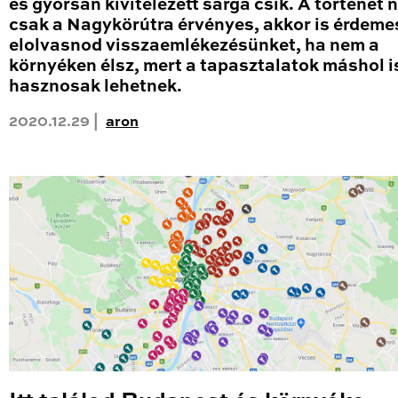
és gyorsan kivitelezett sárga csík. A történet
csak a Nagykörútra érvényes, akkor is érdeme
elolvasnod visszaemlékezésünket, ha nem a
környéken élsz, mert a tapasztalatok máshol i
hasznosak lehetnek.
2020.12.29 |
aron