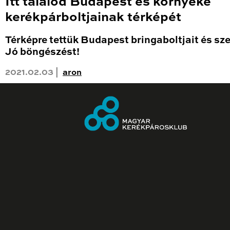
Itt találod Budapest és környéke
kerékpárboltjainak térképét
Térképre tettük Budapest bringaboltjait és sze
Jó böngészést!
2021.02.03 |
aron