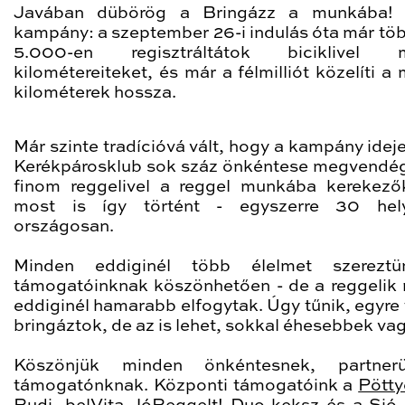
Javában dübörög a Bringázz a munkába! 
kampány: a szeptember 26-i indulás óta már töb
5.000-en regisztráltátok biciklivel m
kilométereiteket, és már a félmilliót közelíti a
kilométerek hossza.
Már szinte tradícióvá vált, hogy a kampány ideje
Kerékpárosklub sok száz önkéntese megvendég
finom reggelivel a reggel munkába kerekező
most is így történt - egyszerre 30 hely
országosan.
Minden eddiginél több élelmet szerezt
támogatóinknak köszönhetően - de a reggelik
eddiginél hamarabb elfogytak. Úgy tűnik, egyre
bringáztok, de az is lehet, sokkal éhesebbek vag
Köszönjük minden önkéntesnek, partnerü
támogatónknak. Központi támogatóink a
Pötty