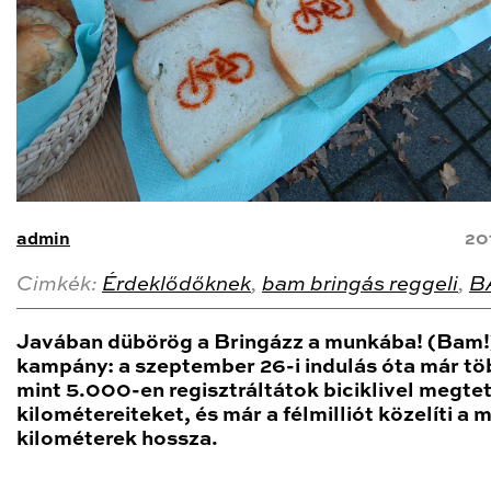
admin
20
Cimkék:
Érdeklődőknek
,
bam bringás reggeli
,
B
Javában dübörög a Bringázz a munkába! (Bam!
kampány: a szeptember 26-i indulás óta már tö
mint 5.000-en regisztráltátok biciklivel megtet
kilométereiteket, és már a félmilliót közelíti a 
kilométerek hossza.