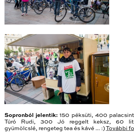
Sopronból jelentik:
150 péksüti, 400 palacsin
Túró Rudi, 300 Jó reggelt keksz, 60 lit
gyümölcslé, rengeteg tea és kávé ... :)
További fo