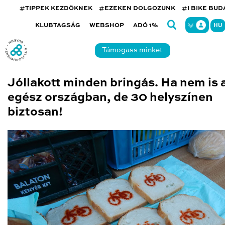
#TIPPEK KEZDŐKNEK
#EZEKEN DOLGOZUNK
#I BIKE BU
KLUBTAGSÁG
WEBSHOP
ADÓ 1%
HU
Támogass minket
Jóllakott minden bringás. Ha nem is 
egész országban, de 30 helyszínen
biztosan!