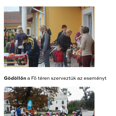
Gödöllőn
a Fő téren szerveztük az eseményt