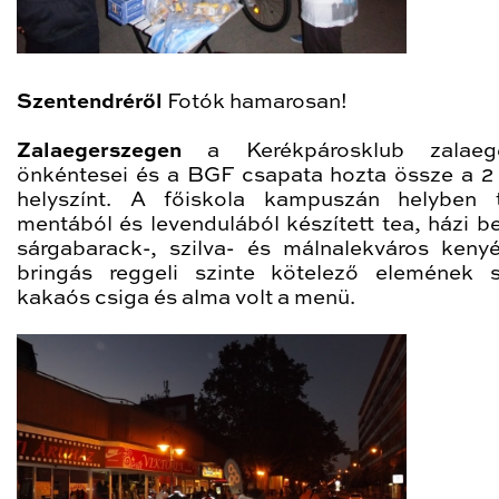
Szentendréről
Fotók hamarosan!
Zalaegerszegen
a Kerékpárosklub zalaege
önkéntesei és a BGF csapata hozta össze a 2 
helyszínt. A főiskola kampuszán helyben 
mentából és levendulából készített tea, házi b
sárgabarack-, szilva- és málnalekváros keny
bringás reggeli szinte kötelező elemének 
kakaós csiga és alma volt a menü.