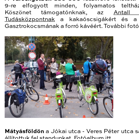
9-re elfogyott minden, folyamatos telthá
Köszönet támogatónknak, az
Antall 
Tudásközpontnak
a kakaóscsigákért és a
Gasztrokocsmának a forró kávéért. További fot
Mátyásföldön
a Jókai utca - Veres Péter utca s
állítottuk fel standunkat. Fotóalbum
itt
.