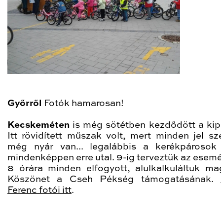
Győrről
Fotók hamarosan!
Kecskeméten
is még sötétben kezdődött a kip
Itt rövidített műszak volt, mert minden jel sze
még nyár van... legalábbis a kerékpároso
mindenképpen erre utal. 9-ig terveztük az esemé
8 órára minden elfogyott, alulkalkuláltuk ma
Köszönet a Cseh Pékség támogatásának.
Ferenc fotói itt
.