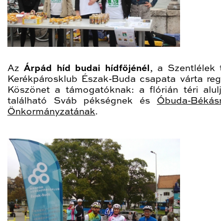
Az
Árpád híd budai hídfőjénél
, a Szentlélek 
Kerékpárosklub Észak-Buda csapata várta regg
Köszönet a támogatóknak: a flórián téri alul
található Sváb pékségnek és
Óbuda-Békás
Önkormányzatának
.