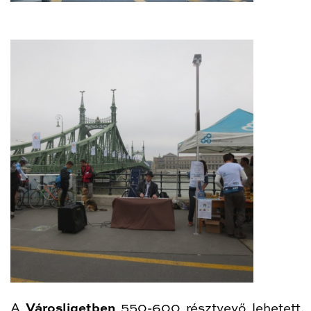
A
Városligetben
550-600 résztvevő lehetett.