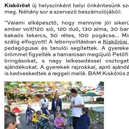
Kiskőröst
új helyszínként helyi önkéntesünk sz
meg. Néhány sor a szervező beszámolójából:
"Valami elképesztő, hogy mennyire jól sikerü
ember volt!120 sió, 120 duó, 130 alma, 30 ba
kakaós tekercs, 50 rétes, 100 pogácsa... M
szálig elfogyott! A lebonyolításban a
Kiskőrös
pedagógusai és tanulói segítettek. A gyerek
örömmel figyelték a hamarosan megújuló Petőfi 
bringásokat, s nagy lelkesedéssel osztoga
ajándékokat. A gyerekek rajzokkal, apró ajánd
is kedveskedtek a reggeli mellé. BAM Kiskőrös 