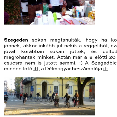
Szegeden
sokan megtanulták, hogy ha ko
jönnek, akkor inkább jut nekik a reggeliből, ez
jóval korábban sokan jöttek, és céltud
megrohantak minket. Aztán már a 8 előtti 20
csúcsra nem is jutott semmi. :) A
Szegedbica
minden fotó
itt
, a Délmagyar beszámolója
itt
.