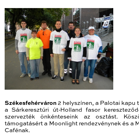
Székesfehérváron
2 helyszínen, a Palotai kapu 
a Sárkeresztúri út-Holland fasor keresztező
szervezték önkénteseink az osztást. Kösz
támogatásért a Moonlight rendezvénynek és a
Cafénak.