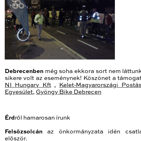
Debrecenben
még soha ekkora sort nem láttunk
sikere volt az eseménynek! Köszönet a támoga
NI Hungary Kft
,
Kelet-Magyarországi Postá
Egyesület
,
Gyöngy Bike Debrecen
Érd
ről hamarosan írunk
Felsőzsolcán
az önkormányzata idén csatla
először.