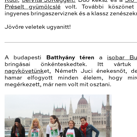
Rudi
,
belVita JóReggelt!
Duo keksz és a
Sió 
Préselt gyümölcslé
volt. További köszönet
ingyenes bringaszerviznek és a klassz zenészek
Jövőre veletek ugyanitt!
A budapesti
Batthyány téren
a
isobar Bu
bringásai önkénteskedtek. Itt várt
nagykövetünk
et, Németh Juci énekesnőt, d
hamar elfogyott minden élelem, hogy mir
megérkezett, már nem volt mit osztani.