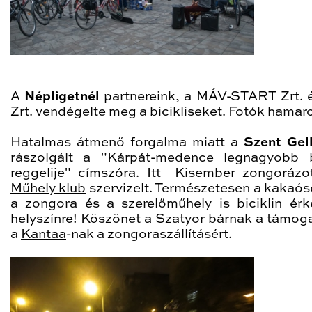
A
Népligetnél
partnereink, a MÁV-START Zrt.
Zrt. vendégelte meg a bicikliseket. Fotók hamar
Hatalmas átmenő forgalma miatt a
Szent Gell
rászolgált a "Kárpát-medence legnagyobb 
reggelije" címszóra. Itt
Kisember zongorázo
Műhely klub
szervizelt. Természetesen a kakaós
a zongora és a szerelőműhely is biciklin érk
helyszínre! Köszönet a
Szatyor bárnak
a támoga
a
Kantaa
-nak a zongoraszállításért.