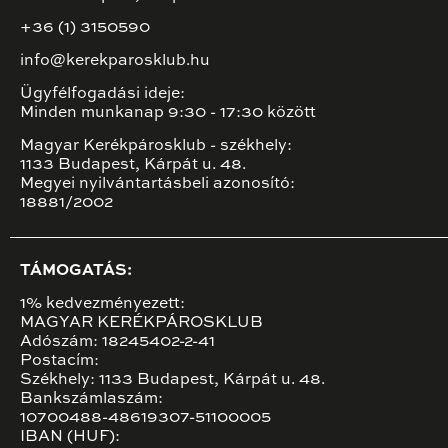
+36 (1) 3150590
info@kerekparosklub.hu
Ügyfélfogadási ideje:
Minden munkanap 9:30 - 17:30 között
Magyar Kerékpárosklub - székhely:
1133 Budapest, Kárpát u. 48.
Megyei nyilvántartásbeli azonosító:
18881/2002
TÁMOGATÁS:
1% kedvezményezett:
MAGYAR KERÉKPÁROSKLUB
Adószám: 18245402-2-41
Postacím:
Székhely: 1133 Budapest, Kárpát u. 48.
Bankszámlaszám:
10700488-48619307-51100005
IBAN (HUF):