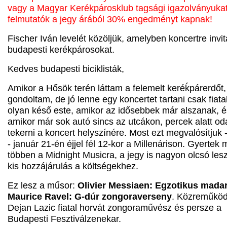
vagy a Magyar Kerékpárosklub tagsági igazolványuka
felmutatók a jegy árából 30% engedményt kapnak!
Fischer Iván levelét közöljük, amelyben koncertre invit
budapesti kerékpárosokat.
Kedves budapesti biciklisták,
Amikor a Hősök terén láttam a felemelt keréḱpárerdőt,
gondoltam, de jó lenne egy koncertet tartani csak fiata
olyan késő este, amikor az idősebbek már alszanak, é
amikor már sok autó sincs az utcákon, percek alatt od
tekerni a koncert helyszínére. Most ezt megvalósítjuk 
- január 21-én éjjel fél 12-kor a Millenárison. Gyertek 
többen a Midnight Musicra, a jegy is nagyon olcsó les
kis hozzájárulás a költségekhez.
Ez lesz a műsor:
Olivier Messiaen: Egzotikus mada
Maurice Ravel: G-dúr zongoraverseny
. Közreműköd
Dejan Lazic fiatal horvát zongoraművész és persze a
Budapesti Fesztiválzenekar.