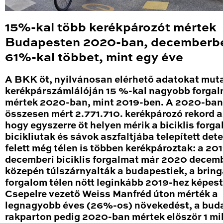
15%-kal több kerékpározót mértek
Budapesten 2020-ban, decemberb
61%-kal többet, mint egy éve
A BKK öt, nyilvánosan elérhető adatokat mut
kerékpárszámlálóján 15 %-kal nagyobb forga
mértek 2020-ban, mint 2019-ben. A 2020-ban
összesen mért 2.771.710. kerékpározó rekord a
hogy egyszerre öt helyen mérik a biciklis forga
bicikliutak és sávok aszfaltjába telepített det
felett még télen is többen kerékpároztak: a 20
decemberi biciklis forgalmat már 2020 decem
közepén túlszárnyalták a budapestiek, a brin
forgalom télen nőtt leginkább 2019-hez képest
Csepelre vezető Weiss Manfréd úton mérték a
legnagyobb éves (26%-os) növekedést, a bud
rakparton pedig 2020-ban mértek először 1 mil