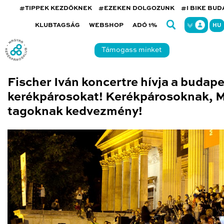
#TIPPEK KEZDŐKNEK
#EZEKEN DOLGOZUNK
#I BIKE BU
KLUBTAGSÁG
WEBSHOP
ADÓ 1%
HU
Támogass minket
Fischer Iván koncertre hívja a budape
kerékpárosokat! Kerékpárosoknak, 
tagoknak kedvezmény!