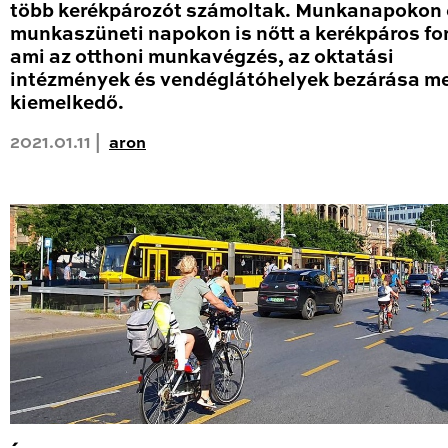
több kerékpározót számoltak. Munkanapokon 
munkaszüneti napokon is nőtt a kerékpáros fo
ami az otthoni munkavégzés, az oktatási
intézmények és vendéglátóhelyek bezárása me
kiemelkedő.
2021.01.11 |
aron