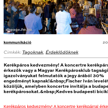
kommunikáció
20
Cimkék:
Tagoknak
,
Érdeklődőknek
Kerékpáros kedvezmény! A koncertre kerékpár
érkezők vagy a Magyar Kerékpárosklub tagsági
igazolványukat felmutatók a jegy árából 30%
engedményt kapnak!&nbsp;Fischer Iván levelé
közöljük, amelyben koncertre invitálja a budape
kerékpárosokat.&nbsp;Kedves budapesti bicikl
Kerékpáros kedvezmény! A koncertre kerékpárral érk