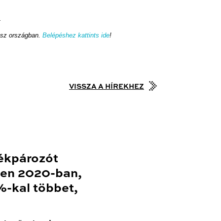
.
ész országban.
Belépéshez kattints ide
!
VISSZA A HÍREKHEZ
ékpározót
en 2020-ban,
-kal többet,