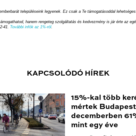
 emberbarát településeink legyenek. Ez csak a Te támogatásoddal lehetséges
támogathatod, hanem rengeteg szolgáltatás és kedvezmény is jár érte az eg
2-41.
További infók az 1%-ról
.
KAPCSOLÓDÓ HÍREK
15%-kal több ker
mértek Budapest
decemberben 61%
mint egy éve