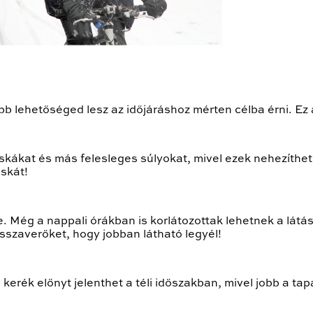
öbb lehetőséged lesz az időjáráshoz mérten célba érni. Ez
skákat és más felesleges súlyokat, mivel ezek nehezítheti
skát!
ke. Még a nappali órákban is korlátozottak lehetnek a látá
isszaverőket, hogy jobban látható legyél!
erék előnyt jelenthet a téli időszakban, mivel jobb a ta