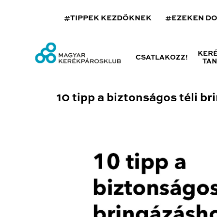
#TIPPEK KEZDŐKNEK
#EZEKEN D
KER
CSATLAKOZZ!
TA
10 tipp a biztonságos téli b