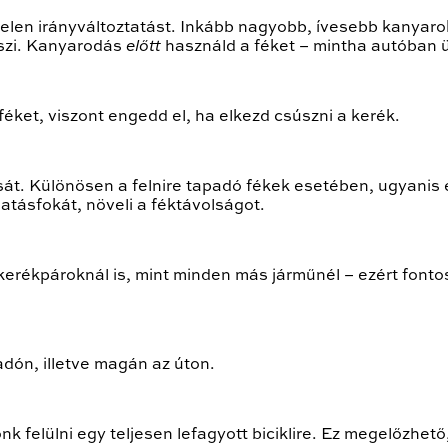
rtelen irányváltoztatást. Inkább nagyobb, ívesebb kanya
eszi. Kanyarodás
előtt
használd a féket – mintha autóban ü
féket, viszont engedd el, ha elkezd csúszni a kerék.
át. Különösen a felnire tapadó fékek esetében, ugyanis e
atásfokát, növeli a féktávolságot.
erékpároknál is, mint minden más járműnél – ezért fontos
adón, illetve magán az úton.
k felülni egy teljesen lefagyott biciklire. Ez megelőzhet