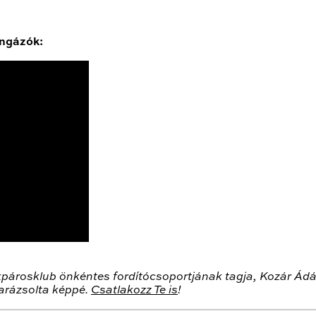
ingázók:
párosklub önkéntes fordítócsoportjának tagja, Kozár Ádám
arázsolta képpé.
Csatlakozz Te is
!