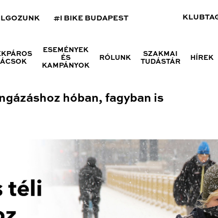
KLUBTA
OLGOZUNK
#I BIKE BUDAPEST
ESEMÉNYEK
ÉKPÁROS
SZAKMAI
ÉS
RÓLUNK
HÍREK
NÁCSOK
TUDÁSTÁR
KAMPÁNYOK
ringázáshoz hóban, fagyban is