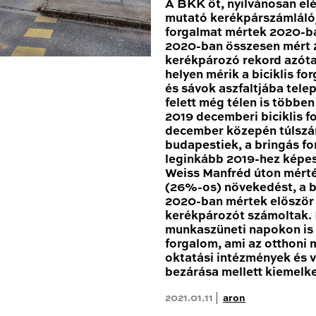
A BKK öt, nyilvánosan el
mutató kerékpárszámláló
forgalmat mértek 2020-ba
2020-ban összesen mért 2
kerékpározó rekord azóta
helyen mérik a biciklis for
és sávok aszfaltjába tele
felett még télen is többe
2019 decemberi biciklis 
december közepén túlszár
budapestiek, a bringás fo
leginkább 2019-hez képes
Weiss Manfréd úton mért
(26%-os) növekedést, a b
2020-ban mértek először 1
kerékpározót számoltak
munkaszüneti napokon is 
forgalom, ami az otthoni
oktatási intézmények és 
bezárása mellett kiemelk
2021.01.11 |
aron