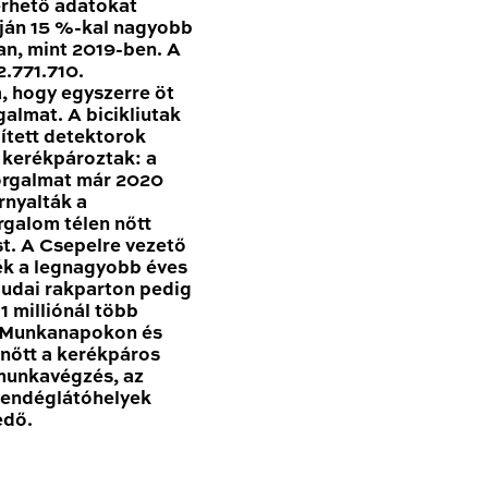
érhető adatokat
ján 15 %-kal nagyobb
n, mint 2019-ben. A
.771.710.
, hogy egyszerre öt
galmat. A bicikliutak
pített detektorok
n kerékpároztak: a
forgalmat már 2020
nyalták a
rgalom télen nőtt
t. A Csepelre vezető
ék a legnagyobb éves
udai rakparton pedig
 milliónál több
. Munkanapokon és
nőtt a kerékpáros
 munkavégzés, az
vendéglátóhelyek
edő.