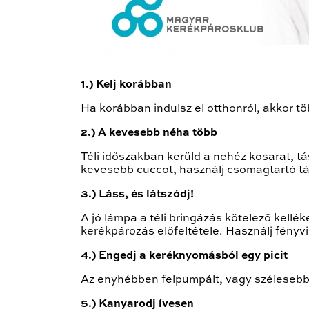
1.) Kelj korábban
Ha korábban indulsz el otthonról, akkor t
2.) A kevesebb néha több
Téli időszakban kerüld a nehéz kosarat, tá
kevesebb cuccot, használj csomagtartó tá
3.) Láss, és látszódj!
A jó lámpa a téli bringázás kötelező kellé
kerékpározás előfeltétele. Használj fényv
4.) Engedj a keréknyomásból egy picit
Az enyhébben felpumpált, vagy szélesebb k
5.) Kanyarodj ívesen