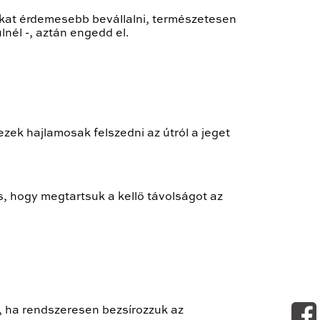
rokat érdemesebb bevállalni, természetesen
lnél -, aztán engedd el.
zek hajlamosak felszedni az útról a jeget
, hogy megtartsuk a kellő távolságot az
ő, ha rendszeresen bezsírozzuk az