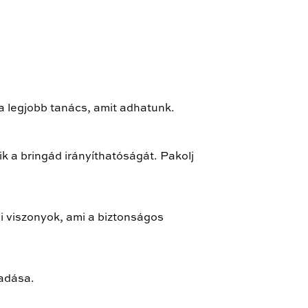
 a legjobb tanács, amit adhatunk.
k a bringád irányíthatóságát. Pakolj
si viszonyok, ami a biztonságos
padása.