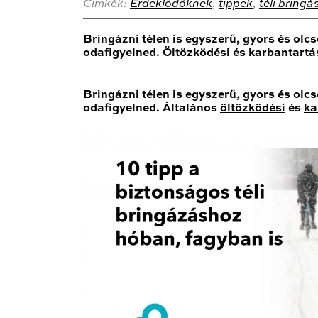
Cimkék:
Érdeklődőknek
,
tippek
,
téli bring
Bringázni télen is egyszerű, gyors és olc
odafigyelned. Öltözködési és karbantartás
Bringázni télen is egyszerű, gyors és olc
odafigyelned. Általános
öltözködési
és
ka