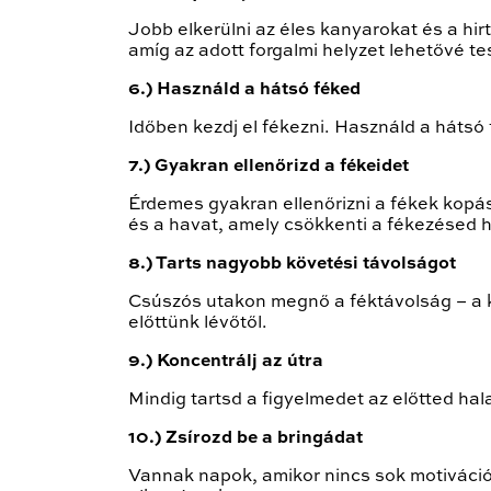
Jobb elkerülni az éles kanyarokat és a hi
amíg az adott forgalmi helyzet lehetővé t
6.) Használd a hátsó féked
Időben kezdj el fékezni. Használd a hátsó 
7.) Gyakran ellenőrizd a fékeidet
Érdemes gyakran ellenőrizni a fékek kopás
és a havat, amely csökkenti a fékezésed h
8.) Tarts nagyobb követési távolságot
Csúszós utakon megnő a féktávolság – a k
előttünk lévőtől.
9.) Koncentrálj az útra
Mindig tartsd a figyelmedet az előtted hal
10.) Zsírozd be a bringádat
Vannak napok, amikor nincs sok motiváción