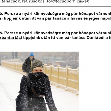
ás tanácsok
,
tél
,
Kisokos
,
fordítócsoport
,
cikkek
só. Persze a nyári könnyedségre még pár hónapot várnunk
i tippjeink után itt van pár tanács a havas és jeges napo
só. Persze a nyári könnyedségre még pár hónapot várnunk
rbantartási
tippjeink után itt van pár tanács Dániából a 