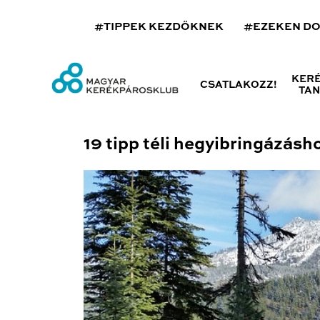
#TIPPEK KEZDŐKNEK
#EZEKEN D
KER
CSATLAKOZZ!
TA
19 tipp téli hegyibringázásh