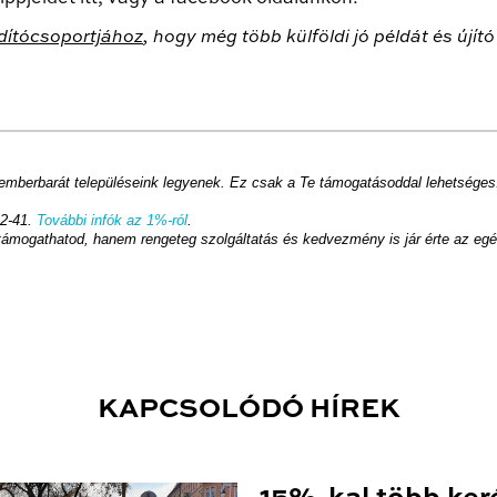
dítócsoportjához
, hogy még több külföldi jó példát és új
 emberbarát településeink legyenek. Ez csak a Te támogatásoddal lehetséges
2-41.
További infók az 1%-ról
.
támogathatod, hanem rengeteg szolgáltatás és kedvezmény is jár érte az eg
KAPCSOLÓDÓ HÍREK