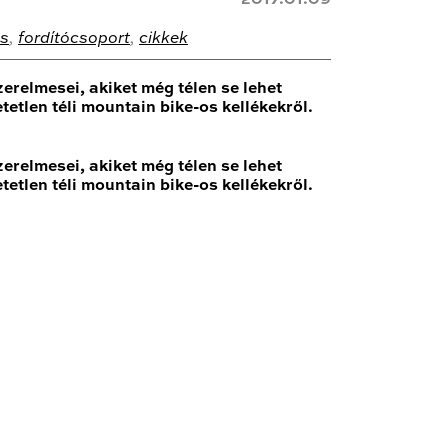
2017.01.09
ás
,
fordítócsoport
,
cikkek
zerelmesei, akiket még télen se lehet
etlen téli mountain bike-os kellékekről.
erelmesei, akiket még télen se lehet
etlen téli mountain bike-os kellékekről.