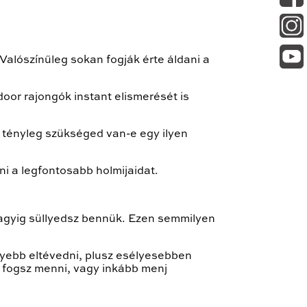
 Valószínűleg sokan fogják érte áldani a
oor rajongók instant elismerését is
 tényleg szükséged van-e egy ilyen
 a legfontosabb holmijaidat.
kagyig süllyedsz bennük. Ezen semmilyen
nyebb eltévedni, plusz esélyesebben
 fogsz menni, vagy inkább menj