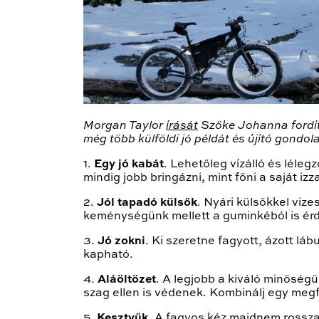
Morgan Taylor
írását
Szőke Johanna fordíto
még több külföldi jó példát és újító gond
1.
Egy jó kabát
. Lehetőleg vízálló és léle
mindig jobb bringázni, mint főni a saját i
2.
Jól tapadó külsők
. Nyári külsőkkel vize
keménységünk mellett a guminkéból is érd
3.
Jó zokni
. Ki szeretne fagyott, ázott láb
kapható.
4.
Aláöltözet
. A legjobb a kiváló minőség
szag ellen is védenek. Kombinálj egy megfe
5.
Kesztyűk
. A fagyos kéz majdnem rosszab