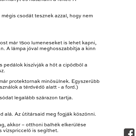
és mégis csodát tesznek azzal, hogy nem
ost már 15oo lumeneseket is lehet kapni,
n. A lámpa jóval meghosszabbítja a kinn
s pedálok kiszívják a hőt a cipődből a
sz.
r már protektornak minősülnek. Egyszerűbb
ználok a térdvédő alatt - a ford.)
ódat legalább szárazon tartja.
d alá. Az útitársaid meg fogják köszönni.
, akkor – otthoni balhék elkerülése
vízspriccelő is segíthet.