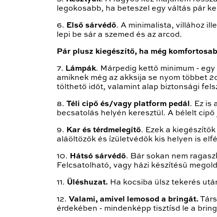
legokosabb, ha beteszel egy váltás pár ke
6.
Első sárvédő
. A minimalista, villához
lepi be sár a szemed és az arcod.
Pár plusz kiegészítő, ha még komfortosa
7.
Lámpák
. Márpedig kettő minimum - egy
amiknek még az akksija se nyom többet 2
tölthető időt, valamint alap biztonsági fels
8.
Téli cipő és/vagy platform pedál
. Ez is
becsatolás helyén keresztül. A bélelt cipő
9.
Kar és térdmelegítő
. Ezek a kiegészítő
aláöltözők és ízületvédők kis helyen is el
10.
Hátsó sárvédő
. Bár sokan nem ragaszk
Felcsatolható, vagy házi készítésű megold
11.
Üléshuzat.
Ha kocsiba ülsz tekerés után
12.
Valami, amivel lemosod a bringát.
Társ
érdekében - mindenképp tisztísd le a brin