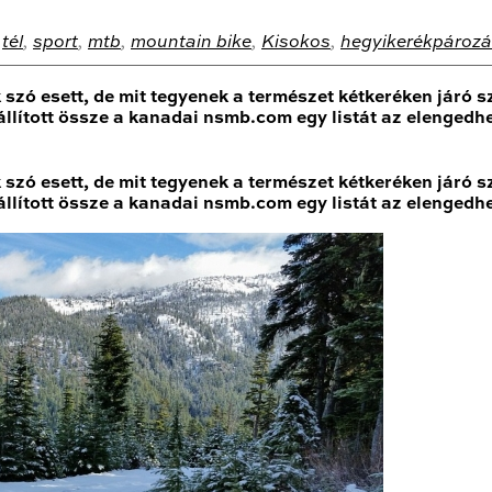
,
tél
,
sport
,
mtb
,
mountain bike
,
Kisokos
,
hegyikerékpároz
k szó esett, de mit tegyenek a természet kétkeréken járó s
llított össze a kanadai nsmb.com egy listát az elengedhet
szó esett, de mit tegyenek a természet kétkeréken járó sz
llított össze a kanadai nsmb.com egy listát az elengedhet