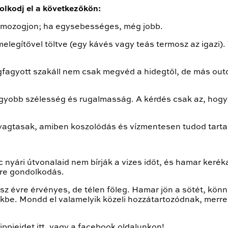
olkodj el a következőkön:
i mozogjon; ha egysebességes, még jobb.
elegítővel töltve (egy kávés vagy teás termosz az igazi).
egfagyott szakáll nem csak megvéd a hidegtől, de más outd
gyobb szélesség és rugalmasság. A kérdés csak az, hogy
gtasak, amiben koszolódás és vízmentesen tudod tartani
 nyári útvonalaid nem bírják a vizes időt, és hamar keré
őre gondolkodás.
z évre érvényes, de télen főleg. Hamar jön a sötét, kön
kbe. Mondd el valamelyik közeli hozzátartozódnak, merre
ippjeidet itt, vagy a facebook oldalunkon!