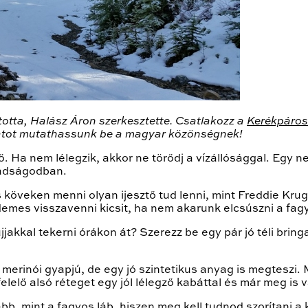
tta, Halász Áron szerkesztette. Csatlakozz a
Kerékpáros
olatot mutathassunk be a magyar közönségnek!
gző. Ha nem lélegzik, akkor ne törődj a vízállósággal. Eg
zzadságodban.
s köveken menni olyan ijesztő tud lenni, mint Freddie Krug
emes visszavenni kicsit, ha nem akarunk elcsúszni a fagy
ujjakkal tekerni órákon át? Szerezz be egy pár jó téli bring
ű merinói gyapjú, de egy jó szintetikus anyag is megteszi
lelő alsó réteget egy jól lélegző kabáttal és már meg is va
b, mint a fagyos láb, hiszen meg kell tudnod szorítani a 