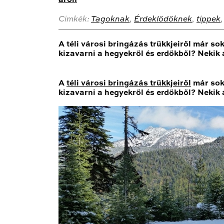
aron
Cimkék:
Tagoknak
,
Érdeklődőknek
,
tippek
A téli városi bringázás trükkjeiről már so
kizavarni a hegyekről és erdőkből? Nekik á
A
téli városi bringázás trükkjeiről
már sok 
kizavarni a hegyekről és erdőkből? Nekik á