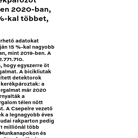
ékpározót
en 2020-ban,
-kal többet,
érhető adatokat
ján 15 %-kal nagyobb
n, mint 2019-ben. A
.771.710.
, hogy egyszerre öt
galmat. A bicikliutak
pített detektorok
n kerékpároztak: a
forgalmat már 2020
nyalták a
rgalom télen nőtt
t. A Csepelre vezető
ék a legnagyobb éves
udai rakparton pedig
 milliónál több
. Munkanapokon és