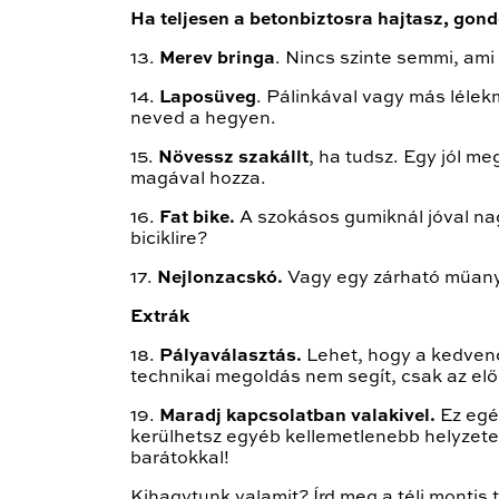
Ha teljesen a betonbiztosra hajtasz, gond
13.
Merev bringa
. Nincs szinte semmi, am
14.
Laposüveg
. Pálinkával vagy más lélekm
neved a hegyen.
15.
Növessz szakállt
, ha tudsz. Egy jól m
magával hozza.
16.
Fat bike.
A szokásos gumiknál jóval na
biciklire?
17.
Nejlonzacskó.
Vagy egy zárható műanya
Extrák
18.
Pályaválasztás.
Lehet, hogy a kedvenc
technikai megoldás nem segít, csak az el
19.
Maradj kapcsolatban valakivel.
Ez egés
kerülhetsz egyéb kellemetlenebb helyzete
barátokkal!
Kihagytunk valamit? Írd meg a téli montis t