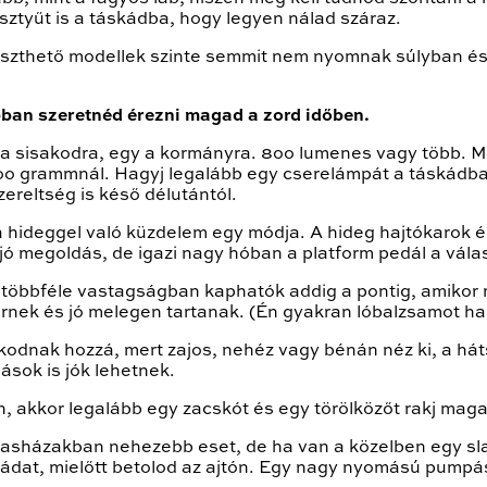
sztyűt is a táskádba, hogy legyen nálad száraz.
 illeszthető modellek szinte semmit nem nyomnak súlyban 
bban szeretnéd érezni magad a zord időben.
 a sisakodra, egy a kormányra. 8oo lumenes vagy több. M
oo grammnál. Hagyj legalább egy cserelámpát a táskádba
zereltség is késő délutántól.
 a hideggel való küzdelem egy módja. A hideg hajtókarok é
 jó megoldás, de igazi nagy hóban a platform pedál a vála
k többféle vastagságban kaphatók addig a pontig, amiko
férnek és jó melegen tartanak. (Én gyakran lóbalzsamot has
odnak hozzá, mert zajos, nehéz vagy bénán néz ki, a háts
ások is jók lehetnek.
, akkor legalább egy zacskót és egy törölközőt rakj maga
asházakban nehezebb eset, de ha van a közelben egy slag
gádat, mielőtt betolod az ajtón. Egy nagy nyomású pumpás 