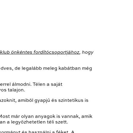
klub önkéntes fordítócsoportjához
, hogy
y nedves, de legalább meleg kabátban még
errel álmodni. Télen a saját
os talajon.
azoknit, amiből gyapjú és szintetikus is
. Most már olyan anyagok is vannak, amik
n a legyőzhetetlen téli szett.
kormányt és használni a féket. A