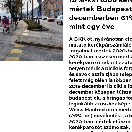
15%-kal több ker
mértek Budapest
decemberben 61%
mint egy éve
A BKK öt, nyilvánosan el
mutató kerékpárszámláló
forgalmat mértek 2020-ba
2020-ban összesen mért 2
kerékpározó rekord azóta
helyen mérik a biciklis for
és sávok aszfaltjába tele
felett még télen is többe
2019 decemberi biciklis 
december közepén túlszár
budapestiek, a bringás fo
leginkább 2019-hez képes
Weiss Manfréd úton mért
(26%-os) növekedést, a b
2020-ban mértek először 1
kerékpározót számoltak