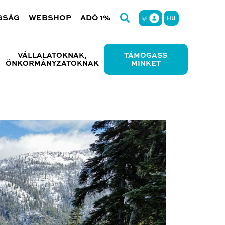
GSÁG
WEBSHOP
ADÓ 1%
HU
VÁLLALATOKNAK,
TÁMOGASS
ÖNKORMÁNYZATOKNAK
MINKET