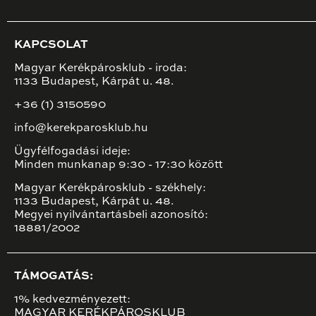
KAPCSOLAT
Magyar Kerékpárosklub - iroda:
1133 Budapest, Kárpát u. 48.
+36 (1) 3150590
info@kerekparosklub.hu
Ügyfélfogadási ideje:
Minden munkanap 9:30 - 17:30 között
Magyar Kerékpárosklub - székhely:
1133 Budapest, Kárpát u. 48.
Megyei nyilvántartásbeli azonosító:
18881/2002
TÁMOGATÁS:
1% kedvezményezett:
MAGYAR KERÉKPÁROSKLUB