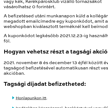
vagy kék, Kerékpárosklub vízálló tornazsákot
vásárolhatsz 0 forintért.
A befizetésed utáni munkanapon küld a kollégá
megadott emailcímedre egy kuponkódot, amit a
webshopban kiválasztott terméknél kell beírnod
A kuponkódot legkésőbb 2021.12.23-ig használ
föl.
Hogyan vehetsz részt a tagsági akci
2021. november 8 és december 13 éjfél között é
tagságod befizetésével automatikusan részt ves
akcióban.
Tagsági díjadat befizetheted:
Honlapunkon itt
.