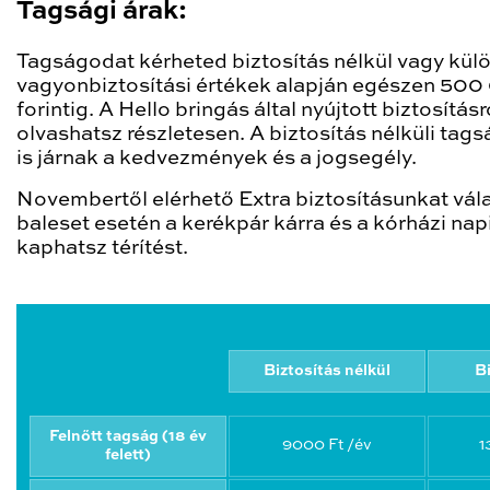
Tagsági árak:
Tagságodat kérheted biztosítás nélkül vagy kü
vagyonbiztosítási értékek alapján egészen 50
forintig. A Hello bringás által nyújtott biztosításró
olvashatsz részletesen. A biztosítás nélküli tag
is járnak a kedvezmények és a jogsegély.
Novembertől elérhető Extra biztosításunkat vál
baleset esetén a kerékpár kárra és a kórházi napi
kaphatsz térítést.
Biztosítás nélkül
B
Felnőtt tagság (18 év
9000 Ft /év
1
felett)