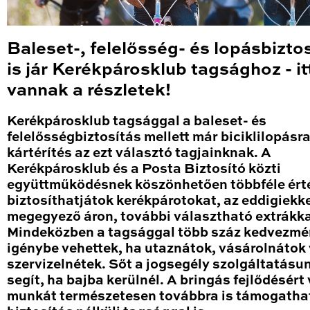
Baleset-, felelősség- és lopásbizto
is jár Kerékpárosklub tagsághoz - it
vannak a részletek!
Kerékpárosklub tagsággal a baleset- és
felelősségbiztosítás mellett már biciklilopásra 
kártérítés az ezt választó tagjainknak. A
Kerékpárosklub és a Posta Biztosító közti
együttműködésnek köszönhetően többféle ért
biztosíthatjátok kerékpárotokat, az eddigiekk
megegyező áron, további választható extrákka
Mindeközben a tagsággal több száz kedvezmén
igénybe vehettek, ha utaznátok, vásárolnátok
szervizelnétek. Sőt a jogsegély szolgáltatásun
segít, ha bajba kerülnél. A bringás fejlődésért
munkát természetesen továbbra is támogatha