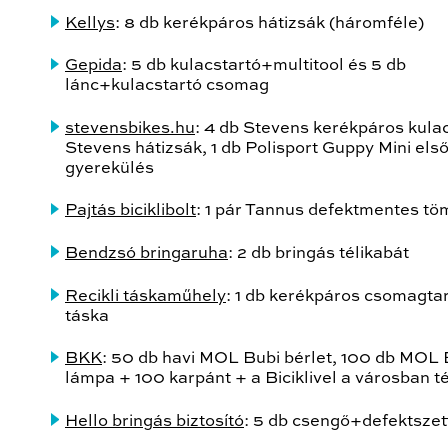
Kellys
: 8 db kerékpáros hátizsák (háromféle)
Gepida
: 5 db kulacstartó+multitool és 5 db
lánc+kulacstartó csomag
stevensbikes.hu
: 4 db Stevens kerékpáros kulac
Stevens hátizsák, 1 db Polisport Guppy Mini els
gyerekülés
Pajtás biciklibolt
: 1 pár Tannus defektmentes t
Bendzsó bringaruha
: 2 db bringás télikabát
Recikli táskaműhely
: 1 db kerékpáros csomagta
táska
BKK
: 50 db havi MOL Bubi bérlet, 100 db MOL 
lámpa + 100 karpánt + a Biciklivel a városban t
Hello bringás biztosító
: 5 db csengő+defektszet