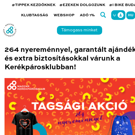
#TIPPEK KEZDŐKNEK
#EZEKEN DOLGOZUNK
#I BIKE BU
KLUBTAGSÁG
WEBSHOP
ADÓ 1%
HU
Támogass minket
264 nyereménnyel, garantált ajándé
és extra biztosításokkal várunk a
Kerékpárosklubban!