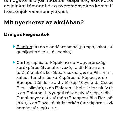
támogatói is olyan tudatos felajánlók, akik közö
céljainkat támogatják a nyereményeken keresztü
Köszönjük valamennyiüknek!
Mit nyerhetsz az akcióban?
Bringás kiegészítők
Bikefun
: 10 db ajándékcsomag (pumpa, lakat, ku
gumijavító szett, téli sapka)
Cartographia térképek
: 10 db Magyarország
kerékpáros útvonaltervező, 10 db Mátra 3in1
túrázóknak és kerékpárosoknak, 5 db Pilis 4in1 
kalauz turista- és kerékpáros térképpel, 5 db
Budapesttől délre aktív térkép (Etyeki-d., Csepe
Pesti-síkság), 5 db Balaton I. Keleti rész aktív t
5 db Balaton II. Nyugati rész aktív térkép, 5 db
Dunakanyar aktív térkép (Budapesttől a Börzsö
2021, 5 db Tisza-tó aktív térkép (kerékpáros-, ví
horgásztérkép) 2021