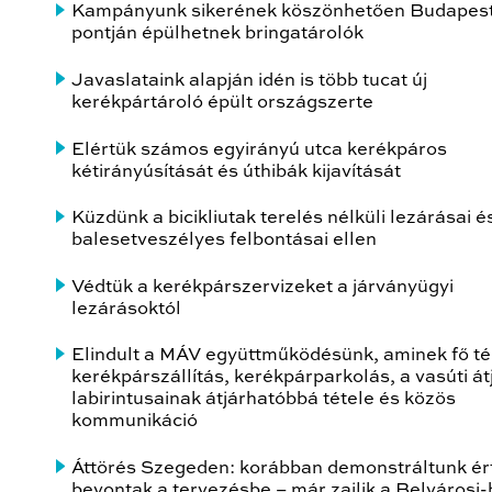
Kampányunk sikerének köszönhetően Budapest
pontján épülhetnek bringatárolók
Javaslataink alapján idén is több tucat új
kerékpártároló épült országszerte
Elértük számos egyirányú utca kerékpáros
kétirányúsítását és úthibák kijavítását
Küzdünk a bicikliutak terelés nélküli lezárásai é
balesetveszélyes felbontásai ellen
Védtük a kerékpárszervizeket a járványügyi
lezárásoktól
Elindult a MÁV együttműködésünk, aminek fő té
kerékpárszállítás, kerékpárparkolás, a vasúti át
labirintusainak átjárhatóbbá tétele és közös
kommunikáció
Áttörés Szegeden: korábban demonstráltunk ér
bevontak a tervezésbe – már zajlik a Belvárosi-