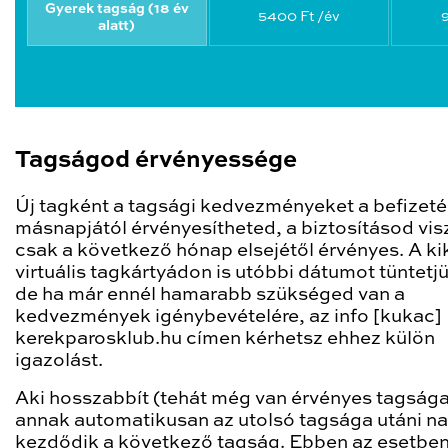
Gyerek tagság (18 év
5400 Ft /év
alatt)
Tagságod érvényessége
Új tagként a tagsági kedvezményeket a befizeté
másnapjától érvényesítheted, a biztosításod vis
csak a következő hónap elsejétől érvényes. A ki
virtuális tagkártyádon is utóbbi dátumot tüntetjü
de ha már ennél hamarabb szükséged van a
kedvezmények igénybevételére, az info [kukac]
kerekparosklub.hu címen kérhetsz ehhez külön
igazolást.
Aki hosszabbít (tehát még van érvényes tagsága
annak automatikusan az utolsó tagsága utáni na
kezdődik a következő tagság. Ebben az esetben