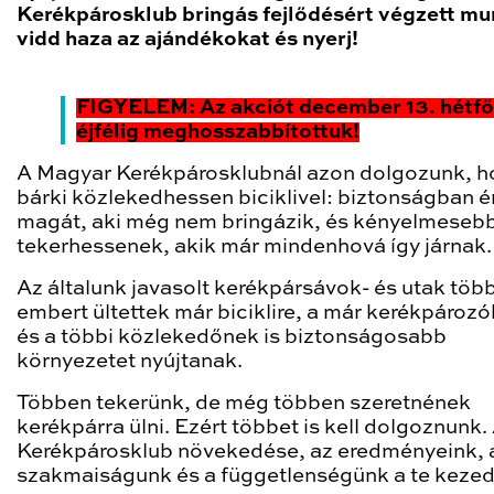
Kerékpárosklub bringás fejlődésért végzett mu
vidd haza az ajándékokat és nyerj!
FIGYELEM: Az akciót december 13. hétfő
éjfélig meghosszabbítottuk!
A Magyar Kerékpárosklubnál azon dolgozunk, h
bárki közlekedhessen biciklivel: biztonságban é
magát, aki még nem bringázik, és kényelmeseb
tekerhessenek, akik már mindenhová így járnak.
Az általunk javasolt kerékpársávok- és utak töb
embert ültettek már biciklire, a már kerékpároz
és a többi közlekedőnek is biztonságosabb
környezetet nyújtanak.
Többen tekerünk, de még többen szeretnének
kerékpárra ülni. Ezért többet is kell dolgoznunk.
Kerékpárosklub növekedése, az eredményeink, 
szakmaiságunk és a függetlenségünk a te keze