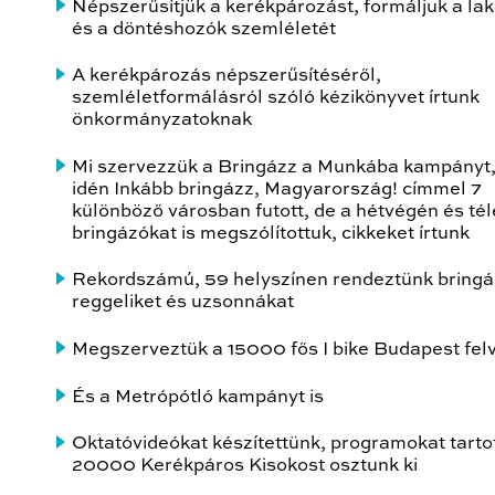
Népszerűsítjük a kerékpározást, formáljuk a la
és a döntéshozók szemléletét
A kerékpározás népszerűsítéséről,
szemléletformálásról szóló kézikönyvet írtunk
önkormányzatoknak
Mi szervezzük a Bringázz a Munkába kampányt,
idén Inkább bringázz, Magyarország! címmel 7
különböző városban futott, de a hétvégén és té
bringázókat is megszólítottuk, cikkeket írtunk
Rekordszámú, 59 helyszínen rendeztünk bringá
reggeliket és uzsonnákat
Megszerveztük a 15000 fős I bike Budapest fel
És a Metrópótló kampányt is
Oktatóvideókat készítettünk, programokat tarto
20000 Kerékpáros Kisokost osztunk ki