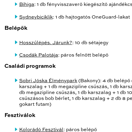
Bihiga
: 1 db fényvisszaverő kiegészítő ajándék
Sydneybiciklik
: 1 db hajtogatós OneGuard-lakat
Belépők
Hosszúlépés. Járunk?
: 10 db sétajegy
Csodák Palotája
: páros felnőtt belépő
Családi programok
Sobri Jóska Élménypark
(Bakony): 4 db belépő 
karszalag + 1 db megazipline csúszás, 1 db kars
db megazipline csúszás, 1 db karszalag + 1 db 1
csúszásos bob bérlet, 1 db karszalag + 2 db 8 p
gokart futam)
Fesztiválok
Kolorádó Fesztivál
: páros belépő