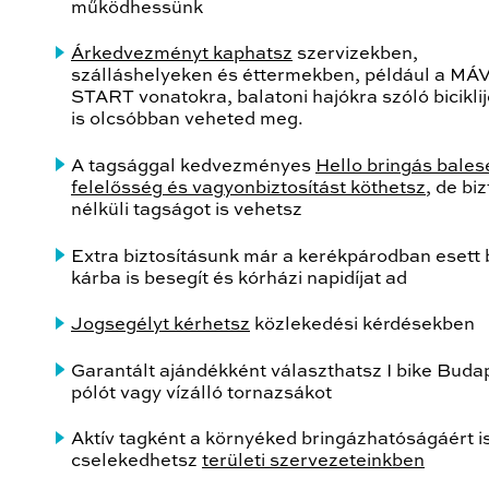
működhessünk
Árkedvezményt kaphatsz
szervizekben,
szálláshelyeken és éttermekben, például a MÁV
START vonatokra, balatoni hajókra szóló bicikli
is olcsóbban veheted meg.
A tagsággal kedvezményes
Hello bringás bales
felelősség és vagyonbiztosítást köthetsz
, de bi
nélküli tagságot is vehetsz
Extra biztosításunk már a kerékpárodban esett 
kárba is besegít és kórházi napidíjat ad
Jogsegélyt kérhetsz
közlekedési kérdésekben
Garantált ajándékként választhatsz I bike Buda
pólót vagy vízálló tornazsákot
Aktív tagként a környéked bringázhatóságáért i
cselekedhetsz
területi szervezeteinkben