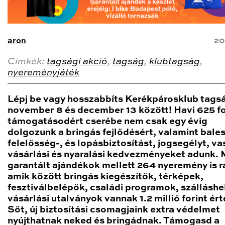
aron
20
Cimkék:
tagsági akció
,
tagság
,
klubtagság
,
nyereményjáték
Lépj be vagy hosszabbíts Kerékpárosklub tags
november 8 és december 13 között! Havi 625 fo
támogatásodért cserébe nem csak egy évig
dolgozunk a bringás fejlődésért, valamint bales
felelősség-, és lopásbiztosítást, jogsegélyt, vas
vásárlási és nyaralási kedvezményeket adunk. 
garantált ajándékok mellett 264 nyeremény is r
amik között bringás kiegészítők, térképek,
fesztiválbelépők, családi programok, szálláshe
vásárlási utalványok vannak 1.2 millió forint ér
Sőt, új biztosítási csomagjaink extra védelmet
nyújthatnak neked és bringádnak. Támogasd a