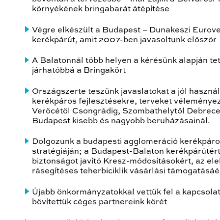
környékének bringabarát átépítése
Végre elkészült a Budapest – Dunakeszi Eurove
kerékpárút, amit 2007-ben javasoltunk először
A Balatonnál több helyen a kérésünk alapján te
járhatóbbá a Bringakört
Országszerte teszünk javaslatokat a jól haszná
kerékpáros fejlesztésekre, terveket véleménye
Verőcétől Csongrádig, Szombathelytől Debrece
Budapest kisebb és nagyobb beruházásainál.
Dolgozunk a budapesti agglomeráció kerékpár
stratégiáján; a Budapest-Balaton kerékpárútért
biztonságot javító Kresz-módosításokért, az el
rásegítéses teherbiciklik vásárlási támogatásáé
Újabb önkormányzatokkal vettük fel a kapcsolat
bővítettük céges partnereink körét