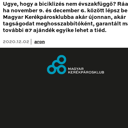
Ugye, hogy a biciklizés nem évszakfüggő? Rá
ha november 9. és december 6. között lépsz be
Magyar Kerékpárosklubba akár újonnan, akár
tagságodat meghosszabbítóként, garantált m
további 87 ajándék egyike lehet a tiéd.
2020.12.02 |
aron