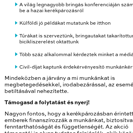
A világ legnagyobb bringás konferenciáján szá
be a hazai kerékpározásról
Külföldi jó példákat mutatunk be itthon
Túrákat is szerveztünk, bringautakat takarítottu
bicikliszerelést oktattunk
Több száz alkalommal kérdeztek minket a médi
Civil-díjat kaptunk érdekérvényesítő munkánkér
Mindeközben a járvány a mi munkánkat is
megbetegedésekkel, irodabezárással, az esem
betiltásával nehezítette.
Támogasd a folytatást és nyerj!
Nagyon fontos, hogy a kerékpározásban érintet
emberek finanszírozzák a munkánkat, biztosítva
fenntarthatóságát és függetlenségét. Az akció