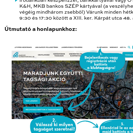
Irodánkban készpénzzel, bankkártyával vagy O
K&H, MKB bankos SZÉP kártyával (a veszélyhe
végéig mindhárom zsebből) Várunk minden hét
9:30 és 17:30 között a XIII. ker. Kárpát utca 48. 
Útmutató a honlapunkhoz: