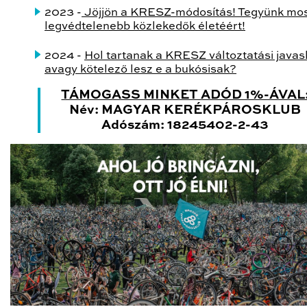
2023 -
Jöjjön a KRESZ-módosítás! Tegyünk mos
legvédtelenebb közlekedők életéért!
2024 -
Hol tartanak a KRESZ változtatási javasl
avagy kötelező lesz e a bukósisak?
TÁMOGASS MINKET ADÓD 1%-ÁVAL
Név: MAGYAR KERÉKPÁROSKLUB
Adószám: 18245402-2-43