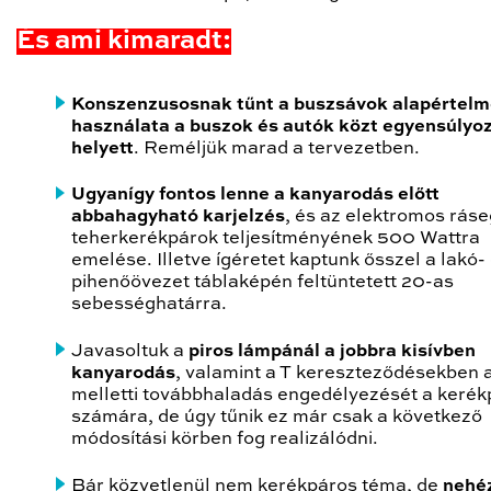
És ami kimaradt:
Konszenzusosnak tűnt a buszsávok alapértelm
használata a buszok és autók közt egyensúlyo
helyett
. Reméljük marad a tervezetben.
U
gyanígy fontos lenne a kanyarodás előtt
abbahagyható karjelzés
, és az elektromos ráse
teherkerékpárok teljesítményének 500 Wattra
emelése. Illetve ígéretet kaptunk ősszel a lakó-
pihenőövezet táblaképén feltüntetett 20-as
sebességhatárra.
Javasoltuk a
piros lámpánál a jobbra kisívben
kanyarodás
, valamint a T kereszteződésekben a
melletti továbbhaladás engedélyezését a keré
számára, de úgy tűnik ez már csak a következő
módosítási körben fog realizálódni.
Bár közvetlenül nem kerékpáros téma, de
nehé