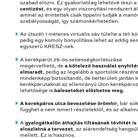
szabad előzni. Ez gyakorlatilag lehetővé teszi a
centizést
, és egy olyan viszonyítási rendszert áll
aminél az érintettek csak tippelni tudják a manő
szabályosságát, így számonkérhetetlen.
Az útszéli 1 méteres virtuális sáv túlelte a téli k
pedig egy komoly bonyolítása lehet az eddig se
egyszerű KRESZ-nek.
A kerékpárút 25-ös sebességkorlátozása
megérvelhető, de
a kötelező használat enyhíté
elmaradt
, pedig az legalább a sportolók részér
mindenképp biztosítandó, de belterületi járdán ki
kerékpárutaknál az ellenirányú úton kerékpáro
lehetősége is
baleseteket előzhetne meg.
A kerekpáros utca bevezetése örömhír
, bár sok
függhet a nem ismert részletektől, és az alkalm
A
gyalogátkelőn áthajtás tiltásának tévhitét is
eloszlatná a tervezet
, az alárendeltség hangsú
mellett. Ez is hasznos.