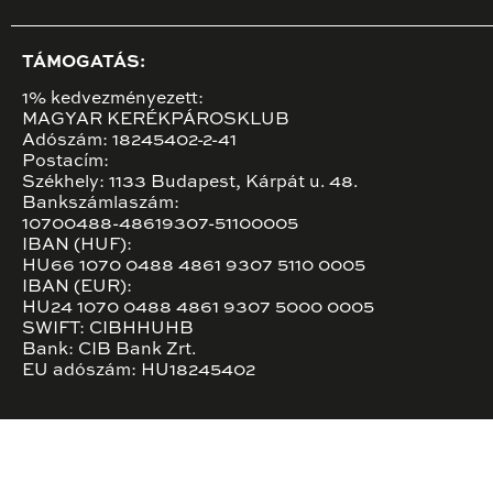
TÁMOGATÁS:
1% kedvezményezett:
MAGYAR KERÉKPÁROSKLUB
Adószám: 18245402-2-41
Postacím:
Székhely: 1133 Budapest, Kárpát u. 48.
Bankszámlaszám:
10700488-48619307-51100005
IBAN (HUF):
HU66 1070 0488 4861 9307 5110 0005
IBAN (EUR):
HU24 1070 0488 4861 9307 5000 0005
SWIFT: CIBHHUHB
Bank: CIB Bank Zrt.
EU adószám: HU18245402