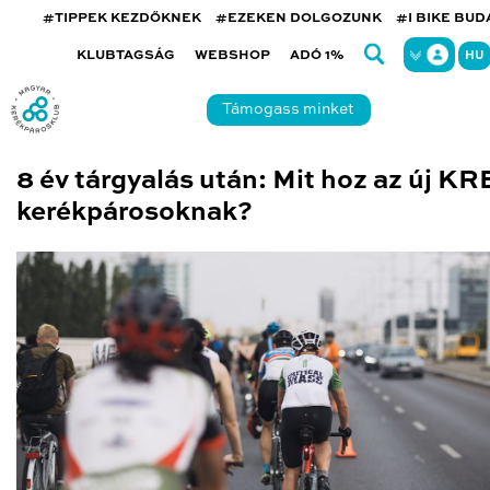
#TIPPEK KEZDŐKNEK
#EZEKEN DOLGOZUNK
#I BIKE BU
KLUBTAGSÁG
WEBSHOP
ADÓ 1%
HU
Támogass minket
8 év tárgyalás után: Mit hoz az új K
kerékpárosoknak?