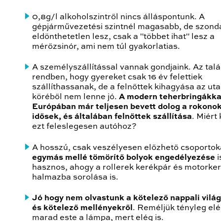
0,8g/l alkoholszintről nincs álláspontunk. A
gépjárművezetési szintnél magasabb, de szonda
eldönthetetlen lesz, csak a "többet ihat" lesz a
mérőzsinór, ami nem túl gyakorlatias.
A személyszállítással vannak gondjaink. Az tal
rendben, hogy gyereket csak 16 év felettiek
szállíthassanak, de a felnőttek kihagyása az ut
köréből nem lenne jó.
A modern teherbringákka
Európában már teljesen bevett dolog a rokonok
idősek, és általában felnőttek szállítása
. Miért
ezt feleslegesen autóhoz?
A hosszú, csak veszélyesen előzhető csoportok
egymás mellé tömörítő bolyok engedélyezése
i
hasznos, ahogy a rollerek kerékpár és motorke
halmazba sorolása is.
Jó hogy nem olvastunk a kötelező nappali világ
és kötelező mellényekről
. Reméljük tényleg el
marad este a lámpa, mert elég is.