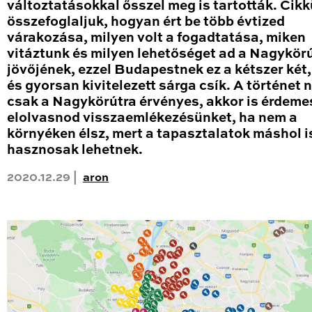
változtatásokkal ősszel meg is tartották. Cik
összefoglaljuk, hogyan ért be több évtized
várakozása, milyen volt a fogadtatása, miken
vitáztunk és milyen lehetőséget ad a Nagykör
jövőjének, ezzel Budapestnek ez a kétszer két
és gyorsan kivitelezett sárga csík. A történet
csak a Nagykörútra érvényes, akkor is érdeme
elolvasnod visszaemlékezésünket, ha nem a
környéken élsz, mert a tapasztalatok máshol i
hasznosak lehetnek.
2020.12.29 |
aron