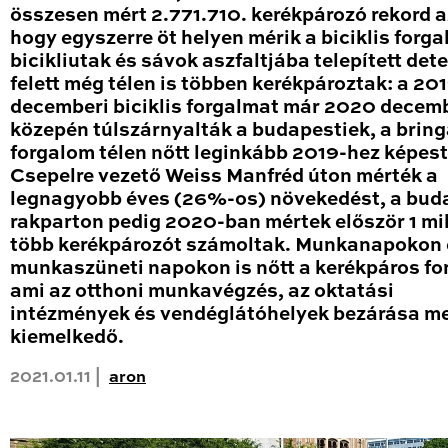
összesen mért 2.771.710. kerékpározó rekord a
hogy egyszerre öt helyen mérik a biciklis forga
bicikliutak és sávok aszfaltjába telepített det
felett még télen is többen kerékpároztak: a 20
decemberi biciklis forgalmat már 2020 decem
közepén túlszárnyalták a budapestiek, a brin
forgalom télen nőtt leginkább 2019-hez képest
Csepelre vezető Weiss Manfréd úton mérték a
legnagyobb éves (26%-os) növekedést, a bud
rakparton pedig 2020-ban mértek először 1 mil
több kerékpározót számoltak. Munkanapokon 
munkaszüneti napokon is nőtt a kerékpáros fo
ami az otthoni munkavégzés, az oktatási
intézmények és vendéglátóhelyek bezárása me
kiemelkedő.
2021.01.11 |
aron