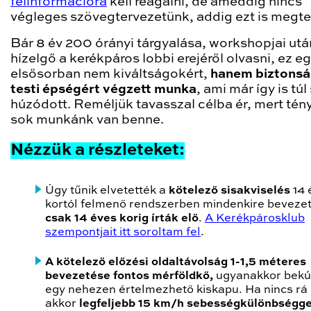
félinformációra
kell reagálni, de ameddig nincs
végleges szövegtervezetünk, addig ezt is megt
Bár 8 év 200 órányi tárgyalása, workshopjai utá
hízelgő a kerékpáros lobbi erejéről olvasni, ez e
elsősorban nem kiváltságokért,
hanem biztonsá
testi épségért végzett munka
, ami már így is tú
húzódott. Reméljük tavasszal célba ér, mert tén
sok munkánk van benne.
Nézzük a részleteket:
Úgy tűnik elvetették a
kötelező sisakviselés
14 
kortól felmenő rendszerben mindenkire bevezet
csak 14 éves korig írták elő
.
A Kerékpárosklub
szempontjait itt soroltam fel
.
A kötelező előzési oldaltávolság 1-1,5 méteres
bevezetése fontos mérföldkő,
ugyanakkor bekú
egy nehezen értelmezhető kiskapu. Ha nincs rá 
akkor
legfeljebb 15 km/h sebességkülönbségge