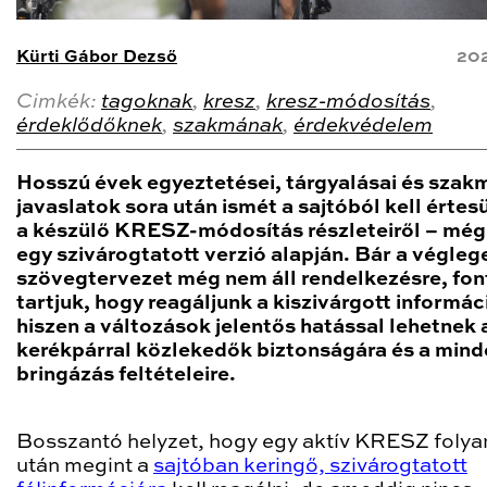
Kürti Gábor Dezső
202
Cimkék:
tagoknak
,
kresz
,
kresz-módosítás
,
érdeklődőknek
,
szakmának
,
érdekvédelem
Hosszú évek egyeztetései, tárgyalásai és szak
javaslatok sora után ismét a sajtóból kell értes
a készülő KRESZ-módosítás részleteiről – mé
egy szivárogtatott verzió alapján. Bár a végleg
szövegtervezet még nem áll rendelkezésre, fo
tartjuk, hogy reagáljunk a kiszivárgott informác
hiszen a változások jelentős hatással lehetnek 
kerékpárral közlekedők biztonságára és a min
bringázás feltételeire.
Bosszantó helyzet, hogy egy aktív KRESZ foly
után megint a
sajtóban keringő, szivárogtatott