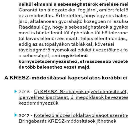
nélkül elmenni a sebességhatárok emelése mel
Garantáltan áldozatokkal fog járni, amiért felel
ez a módosítás. Érthetetlen, hogy egy sok bales
járó, általánosan gyorshajtó közegben mi szüks
Ráadásul úgy, hogy a sebességhatárok a gyako
most is büntetlenül túlléphetők a túl bő toleran
túl kevés ellenőrzés miatt. Teljes ellentmondás
eddig az autópályákon táblákkal, követési
távolságmérő nyomokkal edukált vezetőknek f
a sebességét, ami
egyértelmű
környezetszennyezéshez, stresszesebb vezeté
és több balesethez vezet majd.
A KRESZ-módosítással kapcsolatos korábbi ci
2016 -
Új KRESZ: Szabályok egyértelműsítését,
igényekhez igazítását, új megoldások bevezeté
kezdeményezzük
2017 -
Kötelező előzési oldaltávolságot szeretn
Bringabarát KRESZ-módosítások jöhetnek