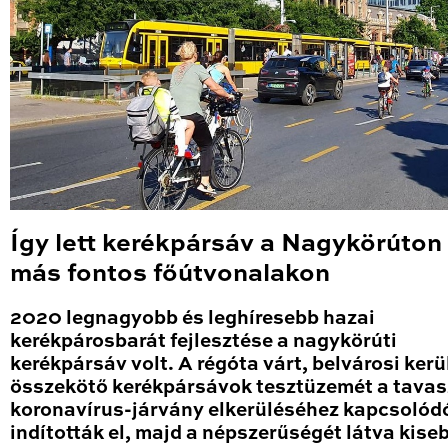
Így lett kerékpársáv a Nagykörúton
más fontos főútvonalakon
2020 legnagyobb és leghíresebb hazai
kerékpárosbarát fejlesztése a nagykörúti
kerékpársáv volt. A régóta várt, belvárosi kerü
összekötő kerékpársávok tesztüzemét a tavas
koronavírus-járvány elkerüléséhez kapcsolód
indították el, majd a népszerűségét látva kise