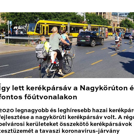
Így lett kerékpársáv a Nagykörúton 
fontos főútvonalakon
2020 legnagyobb és leghíresebb hazai kerékpá
fejlesztése a nagykörúti kerékpársáv volt. A rég
belvárosi kerületeket összekötő kerékpársávok
tesztüzemét a tavaszi koronavírus-járvány