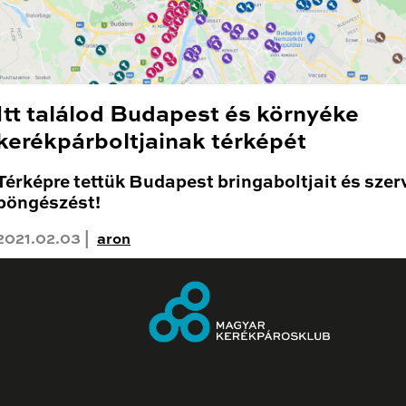
Itt találod Budapest és környéke
kerékpárboltjainak térképét
Térképre tettük Budapest bringaboltjait és szerv
böngészést!
2021.02.03 |
aron