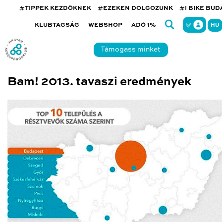
#TIPPEK KEZDŐKNEK
#EZEKEN DOLGOZUNK
#I BIKE BU
KLUBTAGSÁG
WEBSHOP
ADÓ 1%
HU
Támogass minket
Bam! 2013. tavaszi eredmények