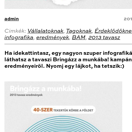
admin
201
Cimkék:
Vállalatoknak
,
Tagoknak
,
Érdeklődőkne
infografika
,
eredmények
,
BAM
,
2013 tavasz
Ha idekattintasz, egy nagyon szuper infografiká
láthatsz a tavaszi Bringázz a munkába! kampán
eredményeiről. Nyomj egy lájkot, ha tetszik:)