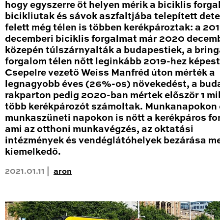
hogy egyszerre öt helyen mérik a biciklis forga
bicikliutak és sávok aszfaltjába telepített det
felett még télen is többen kerékpároztak: a 20
decemberi biciklis forgalmat már 2020 decem
közepén túlszárnyalták a budapestiek, a brin
forgalom télen nőtt leginkább 2019-hez képest
Csepelre vezető Weiss Manfréd úton mérték a
legnagyobb éves (26%-os) növekedést, a bud
rakparton pedig 2020-ban mértek először 1 mil
több kerékpározót számoltak. Munkanapokon 
munkaszüneti napokon is nőtt a kerékpáros fo
ami az otthoni munkavégzés, az oktatási
intézmények és vendéglátóhelyek bezárása me
kiemelkedő.
2021.01.11 |
aron