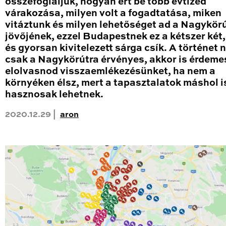
összefoglaljuk, hogyan ért be több évtized
várakozása, milyen volt a fogadtatása, miken
vitáztunk és milyen lehetőséget ad a Nagykör
jövőjének, ezzel Budapestnek ez a kétszer két
és gyorsan kivitelezett sárga csík. A történet
csak a Nagykörútra érvényes, akkor is érdeme
elolvasnod visszaemlékezésünket, ha nem a
környéken élsz, mert a tapasztalatok máshol i
hasznosak lehetnek.
2020.12.29 |
aron