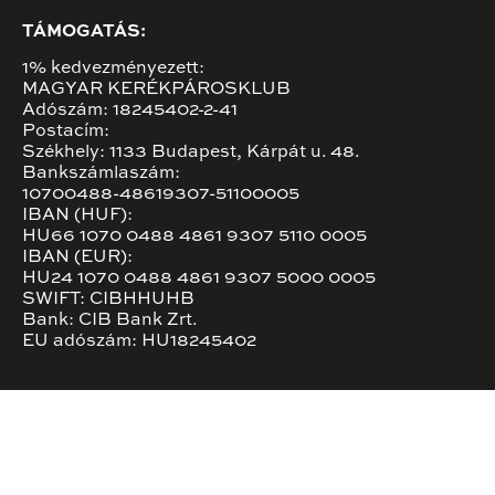
TÁMOGATÁS:
1% kedvezményezett:
MAGYAR KERÉKPÁROSKLUB
Adószám: 18245402-2-41
Postacím:
Székhely: 1133 Budapest, Kárpát u. 48.
Bankszámlaszám:
10700488-48619307-51100005
IBAN (HUF):
HU66 1070 0488 4861 9307 5110 0005
IBAN (EUR):
HU24 1070 0488 4861 9307 5000 0005
SWIFT: CIBHHUHB
Bank: CIB Bank Zrt.
EU adószám: HU18245402