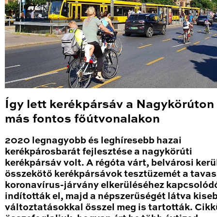
Így lett kerékpársáv a Nagykörúton
más fontos főútvonalakon
2020 legnagyobb és leghíresebb hazai
kerékpárosbarát fejlesztése a nagykörúti
kerékpársáv volt. A régóta várt, belvárosi kerü
összekötő kerékpársávok tesztüzemét a tavas
koronavírus-járvány elkerüléséhez kapcsolód
indították el, majd a népszerűségét látva kise
változtatásokkal ősszel meg is tartották. Cik