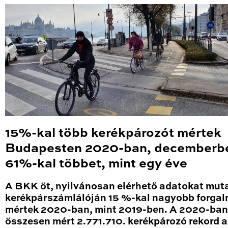
15%-kal több kerékpározót mértek
Budapesten 2020-ban, decemberb
61%-kal többet, mint egy éve
A BKK öt, nyilvánosan elérhető adatokat mut
kerékpárszámlálóján 15 %-kal nagyobb forga
mértek 2020-ban, mint 2019-ben. A 2020-ban
összesen mért 2.771.710. kerékpározó rekord a