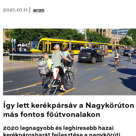
2021.01.11 |
aron
Így lett kerékpársáv a Nagykörúton
más fontos főútvonalakon
2020 legnagyobb és leghíresebb hazai
kerékpárosbarát fejlesztése a nagykörúti