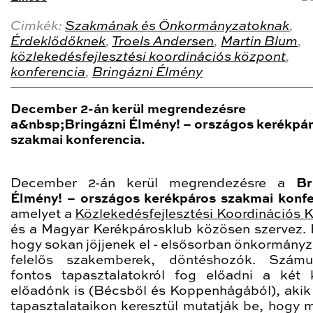
Cimkék:
Szakmának és Önkormányzatoknak
,
Érdeklődőknek
,
Troels Andersen
,
Martin Blum
,
közlekedésfejlesztési koordinációs központ
,
konferencia
,
Bringázni Élmény
December 2-án kerül megrendezésre
a&nbsp;Bringázni Élmény! – országos kerékpá
szakmai konferencia.
December 2-án kerül megrendezésre a
Br
Élmény! – országos kerékpáros szakmai konfe
amelyet a
Közlekedésfejlesztési Koordinációs 
és a Magyar Kerékpárosklub közösen szervez. 
hogy sokan jöjjenek el - elsősorban önkormányz
felelős szakemberek, döntéshozók. Számu
fontos tapasztalatokról fog előadni a két k
előadónk is (Bécsből és Koppenhágából), akik 
tapasztalataikon keresztül mutatják be, hogy mi