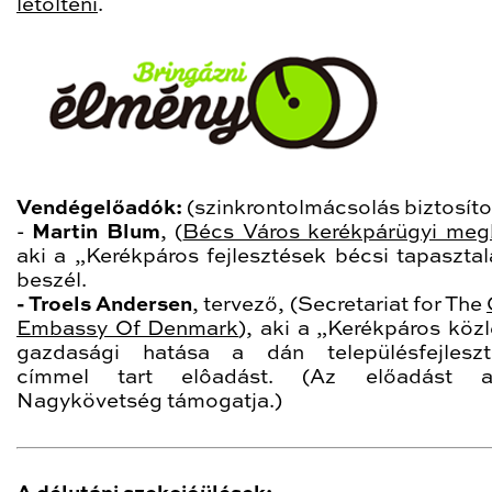
letölteni
.
Vendégelőadók:
(szinkrontolmácsolás biztosíto
-
Martin Blum
, (
Bécs Város kerékpárügyi meg
aki a „Kerékpáros fejlesztések bécsi tapasztala
beszél.
- Troels Andersen
, tervező, (Secretariat for The
Embassy Of Denmark
), aki a „Kerékpáros köz
gazdasági hatása a dán településfejleszt
címmel tart elôadást. (Az előadást
Nagykövetség támogatja.)