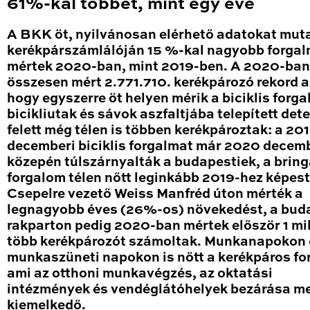
61%-kal többet, mint egy éve
A BKK öt, nyilvánosan elérhető adatokat mut
kerékpárszámlálóján 15 %-kal nagyobb forga
mértek 2020-ban, mint 2019-ben. A 2020-ban
összesen mért 2.771.710. kerékpározó rekord a
hogy egyszerre öt helyen mérik a biciklis forga
bicikliutak és sávok aszfaltjába telepített det
felett még télen is többen kerékpároztak: a 20
decemberi biciklis forgalmat már 2020 decem
közepén túlszárnyalták a budapestiek, a brin
forgalom télen nőtt leginkább 2019-hez képest
Csepelre vezető Weiss Manfréd úton mérték a
legnagyobb éves (26%-os) növekedést, a bud
rakparton pedig 2020-ban mértek először 1 mil
több kerékpározót számoltak. Munkanapokon 
munkaszüneti napokon is nőtt a kerékpáros fo
ami az otthoni munkavégzés, az oktatási
intézmények és vendéglátóhelyek bezárása me
kiemelkedő.