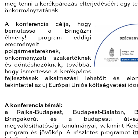
meg tenni a kerékpározás elterjedéséért egy te
önkormányzatának.
A konferencia célja, hogy
bemutassa a
Bringázni
élmény!
program eddigi
eredményeit
polgármestereknek,
önkormányzati szakértőknek
és döntéshozóknak, továbbá,
hogy ismertesse a kerékpáros
fejlesztések alkalmazási lehetőit és elő
tekintettel az új Európai Uniós költségvetési idő
A konferencia témái:
a Rajka-Budapest, Budapest-Balaton, Ba
Bringakörút és a budapesti átveze
megvalósíthatósági tanulmányai, valamint Ker
program és jövőkép. A részletes programot
i