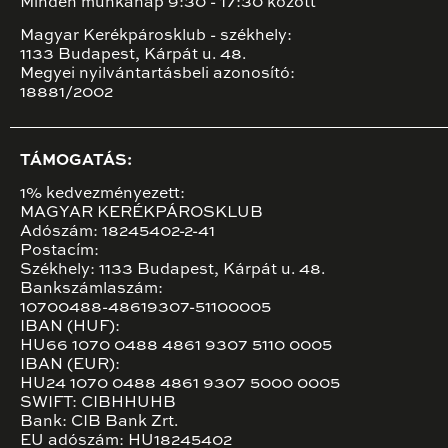
Minden munkanap 9:30 - 17:30 között
Magyar Kerékpárosklub - székhely:
1133 Budapest, Kárpát u. 48.
Megyei nyilvántartásbeli azonosító:
18881/2002
TÁMOGATÁS:
1% kedvezményezett:
MAGYAR KERÉKPÁROSKLUB
Adószám: 18245402-2-41
Postacím:
Székhely: 1133 Budapest, Kárpát u. 48.
Bankszámlaszám:
10700488-48619307-51100005
IBAN (HUF):
HU66 1070 0488 4861 9307 5110 0005
IBAN (EUR):
HU24 1070 0488 4861 9307 5000 0005
SWIFT: CIBHHUHB
Bank: CIB Bank Zrt.
EU adószám: HU18245402