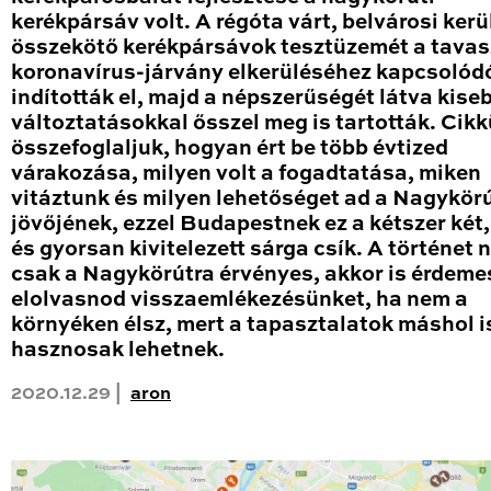
kerékpársáv volt. A régóta várt, belvárosi kerü
összekötő kerékpársávok tesztüzemét a tavas
koronavírus-járvány elkerüléséhez kapcsolód
indították el, majd a népszerűségét látva kise
változtatásokkal ősszel meg is tartották. Cik
összefoglaljuk, hogyan ért be több évtized
várakozása, milyen volt a fogadtatása, miken
vitáztunk és milyen lehetőséget ad a Nagykör
jövőjének, ezzel Budapestnek ez a kétszer két
és gyorsan kivitelezett sárga csík. A történet
csak a Nagykörútra érvényes, akkor is érdeme
elolvasnod visszaemlékezésünket, ha nem a
környéken élsz, mert a tapasztalatok máshol i
hasznosak lehetnek.
2020.12.29 |
aron