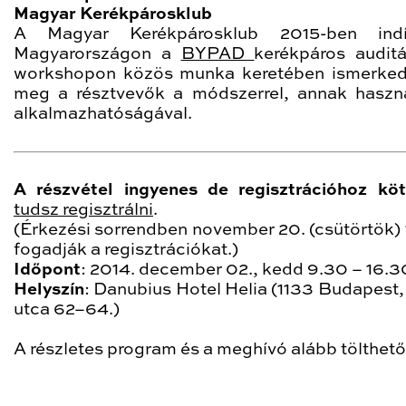
Magyar Kerékpárosklub
A Magyar Kerékpárosklub 2015-ben indí
Magyarországon a
BYPAD
kerékpáros auditá
workshopon közös munka keretében ismerke
meg a résztvevők a módszerrel, annak haszn
alkalmazhatóságával.
A részvétel ingyenes de regisztrációhoz kö
tudsz regisztrálni
.
(Érkezési sorrendben november 20. (csütörtök) 1
fogadják a regisztrációkat.)
Időpont
: 2014. december 02., kedd 9.30 – 16.3
Helyszín
: Danubius Hotel Helia (1133 Budapest,
utca 62–64.)
A részletes program és a meghívó alább tölthető 