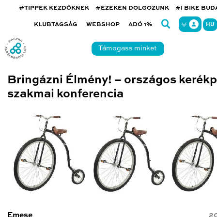
#TIPPEK KEZDŐKNEK
#EZEKEN DOLGOZUNK
#I BIKE BU
KLUBTAGSÁG
WEBSHOP
ADÓ 1%
HU
Támogass minket
Bringázni Élmény! – országos kerék
szakmai konferencia
Emese
20