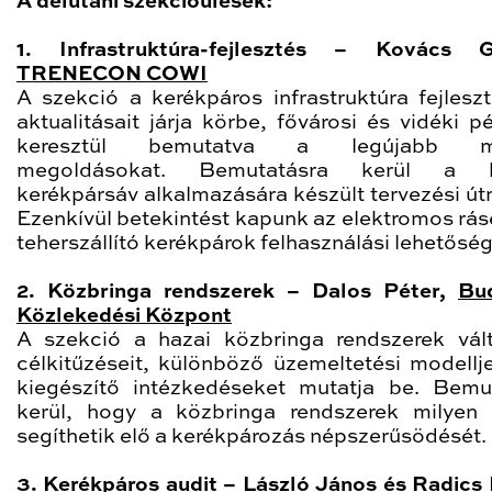
A délutáni szekcióülések:
1. Infrastruktúra-fejlesztés – Kovács Ge
TRENECON COWI
A szekció a kerékpáros infrastruktúra fejlesz
aktualitásait járja körbe, fővárosi és vidéki p
keresztül bemutatva a legújabb mű
megoldásokat. Bemutatásra kerül a k
kerékpársáv alkalmazására készült tervezési út
Ezenkívül betekintést kapunk az elektromos rás
teherszállító kerékpárok felhasználási lehetőség
2. Közbringa rendszerek – Dalos Péter,
Bu
Közlekedési Központ
A szekció a hazai közbringa rendszerek vál
célkitűzéseit, különböző üzemeltetési modellje
kiegészítő intézkedéseket mutatja be. Bemu
kerül, hogy a közbringa rendszerek milye
segíthetik elő a kerékpározás népszerűsödését.
3. Kerékpáros audit – László János és Radics 