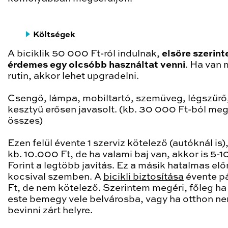
Költségek
A biciklik 50 000 Ft-ról indulnak,
elsőre szerin
érdemes egy olcsóbb használtat venn
i
. Ha van 
rutin, akkor lehet upgradelni.
Csengő, lámpa, mobiltartó, szemüveg, légszűrő
kesztyű erősen javasolt. (kb. 30 000 Ft-ból me
összes)
Ezen felül évente 1 szerviz kötelező (autóknál is)
kb. 10.000 Ft, de ha valami baj van, akkor is 5-
Forint a legtöbb javítás. Ez a másik hatalmas elő
kocsival szemben. A
bicikli biztosítása
évente pá
Ft, de nem kötelező. Szerintem megéri, főleg h
este bemegy vele belvárosba, vagy ha otthon ne
bevinni zárt helyre.