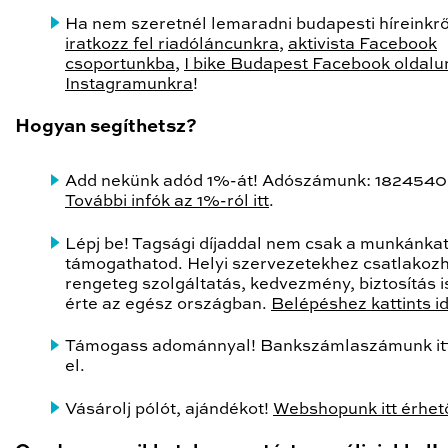
Ha nem szeretnél lemaradni budapesti híreinkrő
iratkozz fel riadóláncunkra
,
aktivista Facebook
csoportunkba
,
I bike Budapest Facebook oldalu
Instagramunkra
!
Hogyan segíthetsz?
Add nekünk adód 1%-át! Adószámunk: 1824540
További infók az 1%-ról itt
.
Lépj be! Tagsági díjaddal nem csak a munkánka
támogathatod. Helyi szervezetekhez csatlakozh
rengeteg szolgáltatás, kedvezmény, biztosítás is
érte az egész országban.
Belépéshez kattints i
Támogass adománnyal! Bankszámlaszámunk itt
el.
Vásárolj pólót, ajándékot!
Webshopunk itt érhető