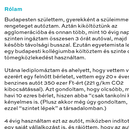
Rólam
Budapesten születtem, gyerekként a szüleimme
rengeteget autóztam. Aztán kiköltöztünk az
agglomerációba és onnan több, mint 10 évig nap
szinten ingáztam összesen 3 órát autóval, majd
később távolsági busszal. Ezután egyetemista l
egy budapesti kollégiumba költöztem és szinte 
tömegközlekedést használtam.
Utána lediplomáztam és ahelyett, hogy vettem v
ezerért egy felnőtt bérletet, vettem egy 20+ éve
benzines autót 350 ezer Ft-ért (221 g/km CO2
kibocsátással). Azt gondoltam, hogy olcsóbb, m
havi 10 ezres bérlet, hiszen abba “csak tankolni 
kényelmes is. (Plusz akkor még úgy gondoltam,
ezzel “szintet lépek” a társadalomban.)
4 évig használtam ezt az autót, miközben indíto
egy saját vállalkozást is, és rájöttem, hogy az a