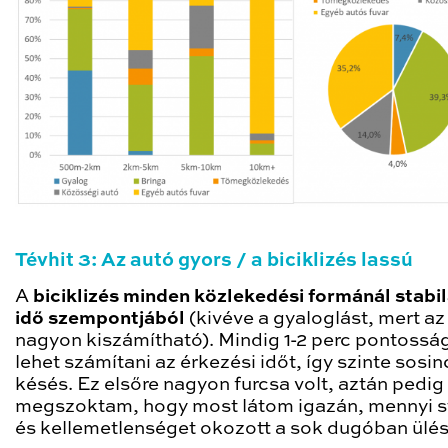
Tévhit 3: Az autó gyors / a biciklizés lassú
A
biciklizés minden közlekedési formánál stabi
idő szempontjából
(kivéve a gyaloglást, mert az 
nagyon kiszámítható). Mindig 1-2 perc pontosság
lehet számítani az érkezési időt, így szinte sosin
késés. Ez elsőre nagyon furcsa volt, aztán pedig
megszoktam, hogy most látom igazán, mennyi s
és kellemetlenséget okozott a sok dugóban ülé