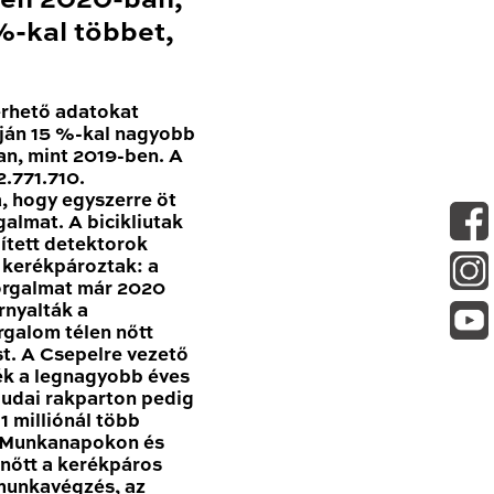
en 2020-ban,
-kal többet,
érhető adatokat
ján 15 %-kal nagyobb
n, mint 2019-ben. A
.771.710.
, hogy egyszerre öt
galmat. A bicikliutak
pített detektorok
n kerékpároztak: a
forgalmat már 2020
nyalták a
rgalom télen nőtt
t. A Csepelre vezető
ék a legnagyobb éves
udai rakparton pedig
 milliónál több
. Munkanapokon és
nőtt a kerékpáros
 munkavégzés, az