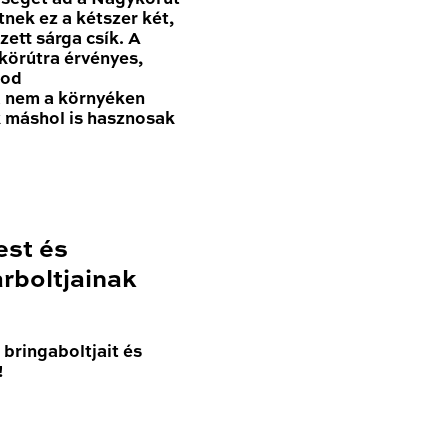
nek ez a kétszer két,
zett sárga csík. A
körútra érvényes,
nod
a nem a környéken
k máshol is hasznosak
est és
rboltjainak
bringaboltjait és
!