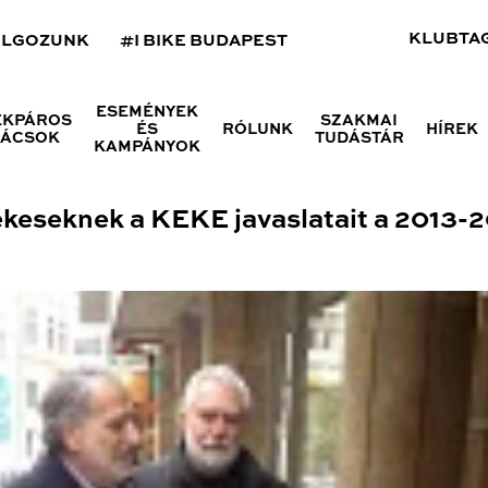
KLUBTA
OLGOZUNK
#I BIKE BUDAPEST
ESEMÉNYEK
ÉKPÁROS
SZAKMAI
ÉS
RÓLUNK
HÍREK
NÁCSOK
TUDÁSTÁR
KAMPÁNYOK
tékeseknek a KEKE javaslatait a 2013-2