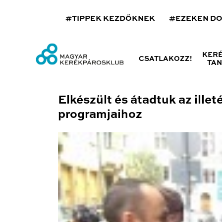
#TIPPEK KEZDŐKNEK
#EZEKEN D
KER
CSATLAKOZZ!
TA
Elkészült és átadtuk az ille
programjaihoz