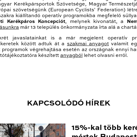
gyar Kerékpársportok Szövetsége, Magyar Természetjá
ópai szövetségünk (European Cyclists' Federation) lét
őszakra kiállítandó operatív programokba megfelelő súll
ti Kerékpáros Koncepciót
, melynek kivonatát, a
Nem
vásunkra
már 13 település önkormányzata írta alá a chart
rét javaslatainkat is a már megjelent operatív p
 keretek között adtuk át a
szakmai anyagot
valamit eg
tírt programok végrehajtása esetén az országnak ennyi h
jtótájékoztatóra készített
anyagból
lehet olvasni erről.
KAPCSOLÓDÓ HÍREK
15%-kal több ker