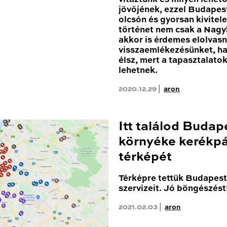
jövőjének, ezzel Budapest
olcsón és gyorsan kivitele
történet nem csak a Nagy
akkor is érdemes elolvas
visszaemlékezésünket, h
élsz, mert a tapasztalato
lehetnek.
2020.12.29 |
aron
Itt találod Budap
környéke kerékpá
térképét
Térképre tettük Budapest 
szervizeit. Jó böngészést
2021.02.03 |
aron