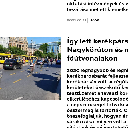
oktatási intézmények és 
bezárása mellett kiemelk
2021.01.11 |
aron
Így lett kerékpár
Nagykörúton és 
főútvonalakon
2020 legnagyobb és leghí
kerékpárosbarát fejleszté
kerékpársáv volt. A régóta
kerületeket összekötő k
tesztüzemét a tavaszi kor
elkerüléséhez kapcsolódóa
a népszerűségét látva ki
ősszel meg is tartották. 
összefoglaljuk, hogyan ér
várakozása, milyen volt a
vitáztunk és milyen lehe