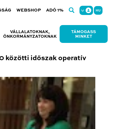
GSÁG
WEBSHOP
ADÓ 1%
HU
VÁLLALATOKNAK,
TÁMOGASS
ÖNKORMÁNYZATOKNAK
MINKET
0 közötti időszak operatív