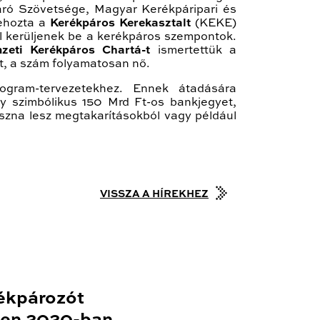
ró Szövetsége, Magyar Kerékpáripari és
rehozta a
Kerékpáros Kerekasztalt
(KEKE)
yal kerüljenek be a kerékpáros szempontok.
zeti Kerékpáros Chartá-t
ismertettük a
át, a szám folyamatosan nő.
rogram-tervezetekhez. Ennek átadására
y szimbólikus 150 Mrd Ft-os bankjegyet,
aszna lesz megtakarításokból vagy például
VISSZA A HÍREKHEZ
ékpározót