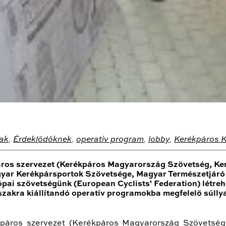
ak
,
Érdeklődőknek
,
operatív program
,
lobby
,
Kerékpáros K
áros szervezet (Kerékpáros Magyarország Szövetség, Ke
yar Kerékpársportok Szövetsége, Magyar Természetjáró 
pai szövetségünk (European Cyclists' Federation) létre
őszakra kiállítandó operatív programokba megfelelő súll
kpáros szervezet (Kerékpáros Magyarország Szövetség