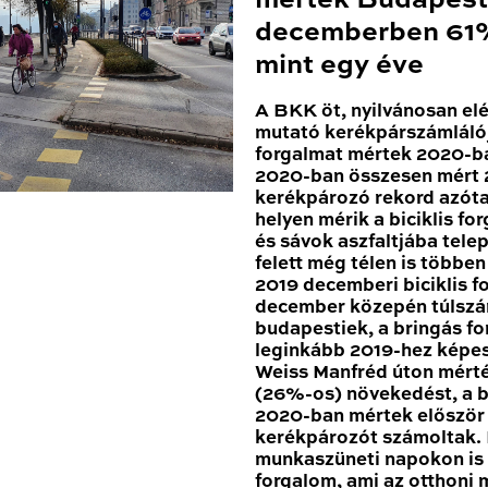
mértek Budapest
decemberben 61%
mint egy éve
A BKK öt, nyilvánosan el
mutató kerékpárszámláló
forgalmat mértek 2020-ba
2020-ban összesen mért 2
kerékpározó rekord azóta
helyen mérik a biciklis for
és sávok aszfaltjába tele
felett még télen is többe
2019 decemberi biciklis 
december közepén túlszár
budapestiek, a bringás fo
leginkább 2019-hez képes
Weiss Manfréd úton mért
(26%-os) növekedést, a b
2020-ban mértek először 1
kerékpározót számoltak
munkaszüneti napokon is 
forgalom, ami az otthoni