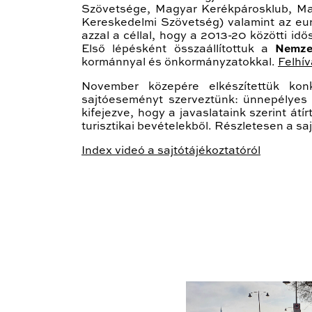
Szövetsége, Magyar Kerékpárosklub, Ma
Kereskedelmi Szövetség) valamint az eur
azzal a céllal, hogy a 2013-20 közötti id
Első lépésként összaállítottuk a
Nemze
kormánnyal és önkormányzatokkal.
Felhí
November közepére elkészítettük konk
sajtóeseményt szerveztünk: ünnepélyes
kifejezve, hogy a javaslataink szerint á
turisztikai bevételekből. Részletesen a sa
Index videó a sajtótájékoztatóról