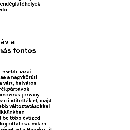
vendéglátóhelyek
edő.
sáv a
más fontos
resebb hazai
se a nagykörúti
 várt, belvárosi
erékpársávok
onavírus-járvány
n indították el, majd
sebb változtatásokkal
Cikkünkben
t be több évtized
 fogadtatása, miken
tőséget ad a Nagykörút