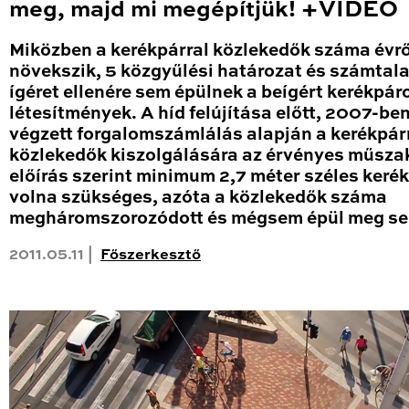
meg, majd mi megépítjük! +VIDEO
Miközben a kerékpárral közlekedők száma évrő
növekszik, 5 közgyűlési határozat és számtal
ígéret ellenére sem épülnek a beígért kerékpár
létesítmények. A híd felújítása előtt, 2007-be
végzett forgalomszámlálás alapján a kerékpár
közlekedők kiszolgálására az érvényes műsza
előírás szerint minimum 2,7 méter széles keré
volna szükséges, azóta a közlekedők száma
megháromszorozódott és mégsem épül meg s
2011.05.11 |
Főszerkesztő