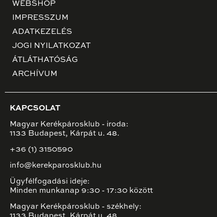
WEBSHOP
IMPRESSZUM
ADATKEZELÉS
JOGI NYILATKOZAT
ÁTLÁTHATÓSÁG
ARCHÍVUM
KAPCSOLAT
Magyar Kerékpárosklub - iroda:
1133 Budapest, Kárpát u. 48.
+36 (1) 3150590
info@kerekparosklub.hu
Ügyfélfogadási ideje:
Minden munkanap 9:30 - 17:30 között
Magyar Kerékpárosklub - székhely:
1133 Budapest, Kárpát u. 48.