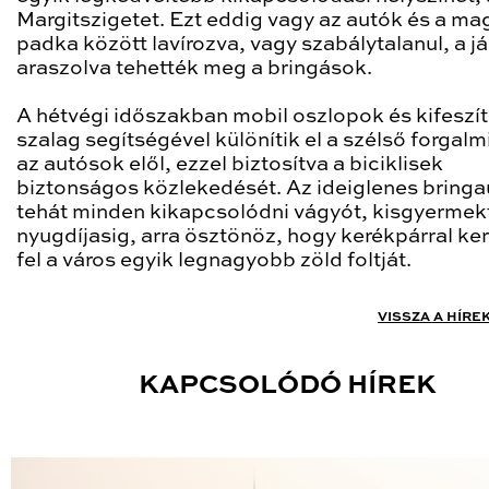
Margitszigetet. Ezt eddig vagy az autók és a ma
padka között lavírozva, vagy szabálytalanul, a j
araszolva tehették meg a bringások.
A hétvégi időszakban mobil oszlopok és kifeszít
szalag segítségével különítik el a szélső forgalm
az autósok elől, ezzel biztosítva a biciklisek
biztonságos közlekedését. Az ideiglenes bringa
tehát minden kikapcsolódni vágyót, kisgyermek
nyugdíjasig, arra ösztönöz, hogy kerékpárral ke
fel a város egyik legnagyobb zöld foltját.
VISSZA A HÍRE
KAPCSOLÓDÓ HÍREK