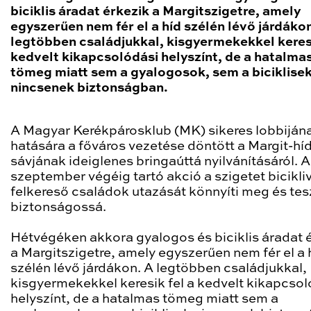
biciklis áradat érkezik a Margitszigetre, amely
egyszerűen nem fér el a híd szélén lévő járdáko
legtöbben családjukkal, kisgyermekekkel keresi
kedvelt kikapcsolódási helyszínt, de a hatalma
tömeg miatt sem a gyalogosok, sem a biciklise
nincsenek biztonságban.
A Magyar Kerékpárosklub (MK) sikeres lobbiján
hatására a főváros vezetése döntött a Margit-hí
sávjának ideiglenes bringaúttá nyilvánításáról. A
szeptember végéig tartó akció a szigetet bicikli
felkereső családok utazását könnyíti meg és tes
biztonságossá.
Hétvégéken akkora gyalogos és biciklis áradat 
a Margitszigetre, amely egyszerűen nem fér el a 
szélén lévő járdákon. A legtöbben családjukkal,
kisgyermekekkel keresik fel a kedvelt kikapcsol
helyszínt, de a hatalmas tömeg miatt sem a