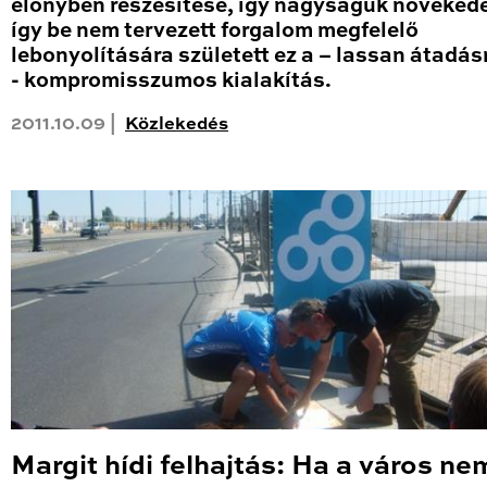
előnyben részesítése, így nagyságuk növekede
így be nem tervezett forgalom megfelelő
lebonyolítására született ez a – lassan átadás
- kompromisszumos kialakítás.
2011.10.09 |
Közlekedés
Margit hídi felhajtás: Ha a város nem