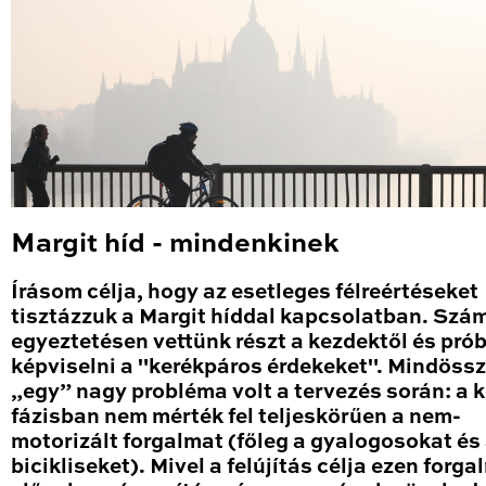
Margit híd - mindenkinek
Írásom célja, hogy az esetleges félreértéseket
tisztázzuk a Margit híddal kapcsolatban. Szá
egyeztetésen vettünk részt a kezdektől és pró
képviselni a "kerékpáros érdekeket". Mindöss
„egy” nagy probléma volt a tervezés során: a k
fázisban nem mérték fel teljeskörűen a nem-
motorizált forgalmat (főleg a gyalogosokat és
bicikliseket). Mivel a felújítás célja ezen forg