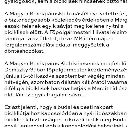
gyalogosok, sem a biciklisek nincsenek biztons
A Magyar Kerékpárosklub másfél éve vetette fel
a biztonságosabb közlekedés érdekében a Marg
északi felének egyik sávját meg kellene nyitni a
biciklisek előtt. A Főpolgármesteri Hivatal elein
támogatta az ötletet, de az MK idén májusi
forgalomszámlálási adatai meggyőzték a
döntéshozókat.
A Magyar Kerékpáros Klub kérésének megfelelő
Demszky Gábor főpolgármester kezdeményezés
június 16-tól kezdve szeptember végéig minden
hétvégén, szombaton délután két órától vasárn
éjfélig a biciklisek használhatják a Margit híd és
oldalán az egyik forgalmi sávot.
Ez azt jelenti, hogy a budai és pesti rakpart
bicikliútjaihoz kapcsolódóan a nyári időszakban
biciklisek biztonságosan közelíthetik meg Bud
egyik legkedveltebb kikapcsolódási helyszínét, 