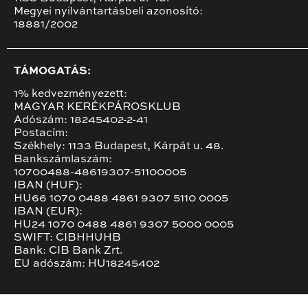
Megyei nyilvántartásbeli azonosító:
18881/2002
TÁMOGATÁS:
1% kedvezményezett:
MAGYAR KERÉKPÁROSKLUB
Adószám: 18245402-2-41
Postacím:
Székhely: 1133 Budapest, Kárpát u. 48.
Bankszámlaszám:
10700488-48619307-51100005
IBAN (HUF):
HU66 1070 0488 4861 9307 5110 0005
IBAN (EUR):
HU24 1070 0488 4861 9307 5000 0005
SWIFT: CIBHHUHB
Bank: CIB Bank Zrt.
EU adószám: HU18245402