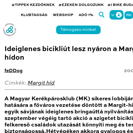
#TIPPEK KEZDŐKNEK
#EZEKEN DOLGOZUNK
#I BIKE BU
KLUBTAGSÁG
WEBSHOP
ADÓ 1%
HU
Támogass minket
Ideiglenes bicikliút lesz nyáron a Mar
hídon
feDDog
200
Cimkék:
Margit híd
A Magyar Kerékpárosklub (MK) sikeres lobbijá
hatására a főváros vezetése döntött a Margit-h
egyik sávjának ideiglenes bringaúttá nyilvánítás
szeptember végéig tartó akció a szigetet bicikl
felkereső családok utazását könnyíti meg és te
biztonságossá.Hétvégéken akkora gyalogos és