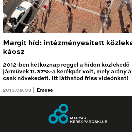
Margit híd: intézményesített közlek
káosz
2012-ben hétköznap reggel a hídon közlekedő
járművek 11.37%-a kerékpár volt, mely arány 
csak növekedett. Itt láthatod friss videónkat!
2013.09.03 |
Emese