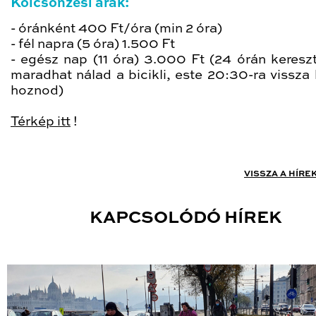
Kölcsönzési árak:
- óránként 400 Ft/óra (min 2 óra)
- fél napra (5 óra) 1.500 Ft
- egész nap (11 óra) 3.000 Ft (24 órán keresz
maradhat nálad a bicikli, este 20:30-ra vissza 
hoznod)
Térkép itt
!
VISSZA A HÍRE
KAPCSOLÓDÓ HÍREK