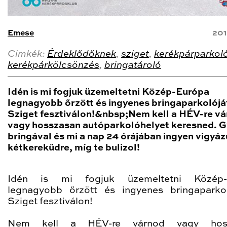
Emese
201
Cimkék:
Érdeklődőknek
,
sziget
,
kerékpárparkol
kerékpárkölcsönzés
,
bringatároló
Idén is mi fogjuk üzemeltetni Közép-Európa
legnagyobb őrzött és ingyenes bringaparkolójá
Sziget fesztiválon!&nbsp;Nem kell a HÉV-re v
vagy hosszasan autóparkolóhelyet keresned. G
bringával és mi a nap 24 órájában ingyen vigyá
kétkerekűdre, míg te bulizol!
Idén is mi fogjuk üzemeltetni Közép-
legnagyobb őrzött és ingyenes bringaparko
Sziget fesztiválon!
Nem kell a HÉV-re várnod vagy hos