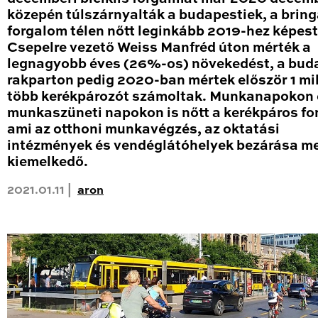
közepén túlszárnyalták a budapestiek, a brin
forgalom télen nőtt leginkább 2019-hez képest
Csepelre vezető Weiss Manfréd úton mérték a
legnagyobb éves (26%-os) növekedést, a bud
rakparton pedig 2020-ban mértek először 1 mil
több kerékpározót számoltak. Munkanapokon 
munkaszüneti napokon is nőtt a kerékpáros fo
ami az otthoni munkavégzés, az oktatási
intézmények és vendéglátóhelyek bezárása me
kiemelkedő.
2021.01.11 |
aron