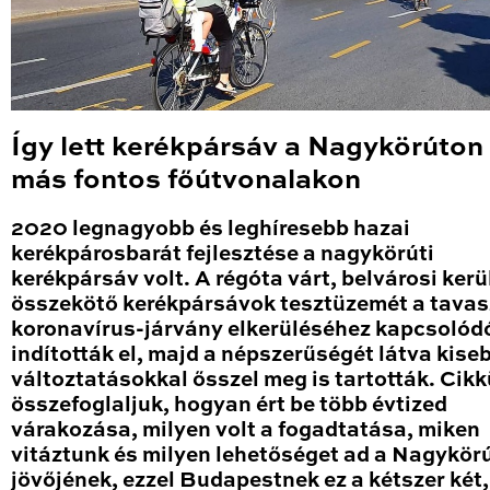
Így lett kerékpársáv a Nagykörúton
más fontos főútvonalakon
2020 legnagyobb és leghíresebb hazai
kerékpárosbarát fejlesztése a nagykörúti
kerékpársáv volt. A régóta várt, belvárosi kerü
összekötő kerékpársávok tesztüzemét a tavas
koronavírus-járvány elkerüléséhez kapcsolód
indították el, majd a népszerűségét látva kise
változtatásokkal ősszel meg is tartották. Cik
összefoglaljuk, hogyan ért be több évtized
várakozása, milyen volt a fogadtatása, miken
vitáztunk és milyen lehetőséget ad a Nagykör
jövőjének, ezzel Budapestnek ez a kétszer két