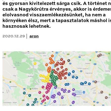
és gyorsan kivitelezett sárga csík. A történet
csak a Nagykörútra érvényes, akkor is érdeme
elolvasnod visszaemlékezésünket, ha nem a
környéken élsz, mert a tapasztalatok máshol i
hasznosak lehetnek.
2020.12.29 |
aron