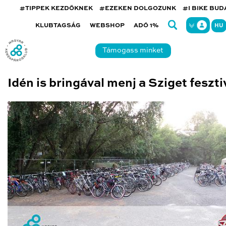
#TIPPEK KEZDŐKNEK
#EZEKEN DOLGOZUNK
#I BIKE BU
KLUBTAGSÁG
WEBSHOP
ADÓ 1%
HU
Támogass minket
Idén is bringával menj a Sziget feszti