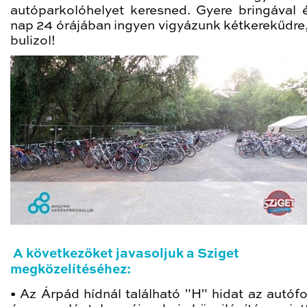
autóparkolóhelyet keresned. Gyere bringával 
nap 24 órájában ingyen vigyázunk kétkerekűdre,
bulizol!
A következőket javasoljuk a Sziget
megközelítéséhez:
• Az Árpád hídnál található "H" hidat az autóf