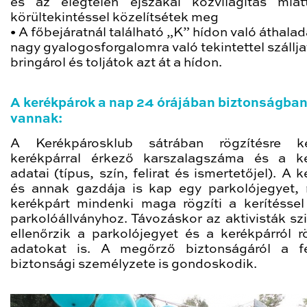
és az elégtelen éjszakai közvilágítás mia
körültekintéssel közelítsétek meg
• A főbejáratnál található „K” hídon való áthala
nagy gyalogosforgalomra való tekintettel szállja
bringárol és toljátok azt át a hídon.
A kerékpárok a nap 24 órájában biztonságba
vannak:
A Kerékpárosklub sátrában rögzítésre k
kerékpárral érkező karszalagszáma és a k
adatai (típus, szín, felirat és ismertetőjel). A 
és annak gazdája is kap egy parkolójegyet,
kerékpárt mindenki maga rögzíti a kerítéssel
parkolóállványhoz. Távozáskor az aktivisták sz
ellenőrzik a parkolójegyet és a kerékpárról rö
adatokat is. A megőrző biztonságáról a fe
biztonsági személyzete is gondoskodik.