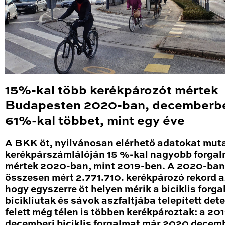
15%-kal több kerékpározót mértek
Budapesten 2020-ban, decemberb
61%-kal többet, mint egy éve
A BKK öt, nyilvánosan elérhető adatokat mut
kerékpárszámlálóján 15 %-kal nagyobb forga
mértek 2020-ban, mint 2019-ben. A 2020-ban
összesen mért 2.771.710. kerékpározó rekord a
hogy egyszerre öt helyen mérik a biciklis forga
bicikliutak és sávok aszfaltjába telepített det
felett még télen is többen kerékpároztak: a 20
decemberi biciklis forgalmat már 2020 decem