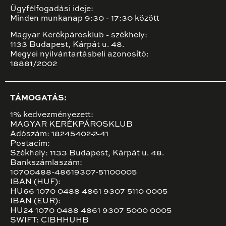
Ügyfélfogadási ideje:
Minden munkanap 9:30 - 17:30 között
Magyar Kerékpárosklub - székhely:
1133 Budapest, Kárpát u. 48.
Megyei nyilvántartásbeli azonosító:
18881/2002
TÁMOGATÁS:
1% kedvezményezett:
MAGYAR KERÉKPÁROSKLUB
Adószám: 18245402-2-41
Postacím:
Székhely: 1133 Budapest, Kárpát u. 48.
Bankszámlaszám:
10700488-48619307-51100005
IBAN (HUF):
HU66 1070 0488 4861 9307 5110 0005
IBAN (EUR):
HU24 1070 0488 4861 9307 5000 0005
SWIFT: CIBHHUHB