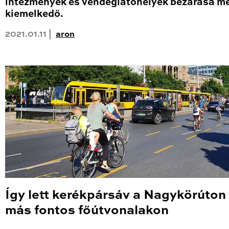
intézmények és vendéglátóhelyek bezárása me
kiemelkedő.
2021.01.11 |
aron
Így lett kerékpársáv a Nagykörúton
más fontos főútvonalakon