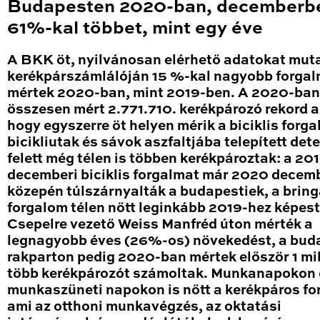
Budapesten 2020-ban, decemberb
61%-kal többet, mint egy éve
A BKK öt, nyilvánosan elérhető adatokat mut
kerékpárszámlálóján 15 %-kal nagyobb forga
mértek 2020-ban, mint 2019-ben. A 2020-ban
összesen mért 2.771.710. kerékpározó rekord a
hogy egyszerre öt helyen mérik a biciklis forga
bicikliutak és sávok aszfaltjába telepített det
felett még télen is többen kerékpároztak: a 20
decemberi biciklis forgalmat már 2020 decem
közepén túlszárnyalták a budapestiek, a brin
forgalom télen nőtt leginkább 2019-hez képest
Csepelre vezető Weiss Manfréd úton mérték a
legnagyobb éves (26%-os) növekedést, a bud
rakparton pedig 2020-ban mértek először 1 mil
több kerékpározót számoltak. Munkanapokon 
munkaszüneti napokon is nőtt a kerékpáros fo
ami az otthoni munkavégzés, az oktatási