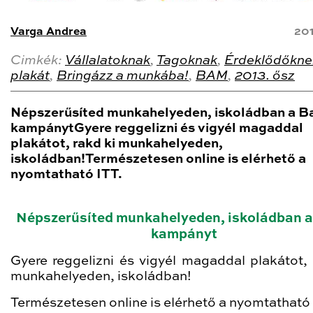
Varga Andrea
20
Cimkék:
Vállalatoknak
,
Tagoknak
,
Érdeklődőkne
plakát
,
Bringázz a munkába!
,
BAM
,
2013. ősz
Népszerűsíted munkahelyeden, iskoládban a B
kampánytGyere reggelizni és vigyél magaddal
plakátot, rakd ki munkahelyeden,
iskoládban!Természetesen online is elérhető a
nyomtatható ITT.
Népszerűsíted munkahelyeden, iskoládban 
kampányt
Gyere reggelizni és vigyél magaddal plakátot, 
munkahelyeden, iskoládban!
Természetesen online is elérhető a nyomtatható