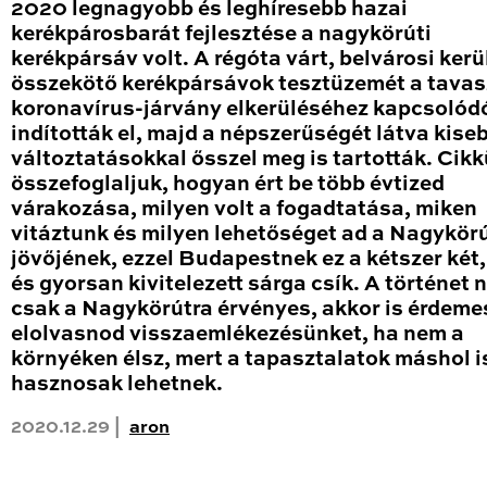
2020 legnagyobb és leghíresebb hazai
kerékpárosbarát fejlesztése a nagykörúti
kerékpársáv volt. A régóta várt, belvárosi kerü
összekötő kerékpársávok tesztüzemét a tavas
koronavírus-járvány elkerüléséhez kapcsolód
indították el, majd a népszerűségét látva kise
változtatásokkal ősszel meg is tartották. Cik
összefoglaljuk, hogyan ért be több évtized
várakozása, milyen volt a fogadtatása, miken
vitáztunk és milyen lehetőséget ad a Nagykör
jövőjének, ezzel Budapestnek ez a kétszer két
és gyorsan kivitelezett sárga csík. A történet
csak a Nagykörútra érvényes, akkor is érdeme
elolvasnod visszaemlékezésünket, ha nem a
környéken élsz, mert a tapasztalatok máshol i
hasznosak lehetnek.
2020.12.29 |
aron