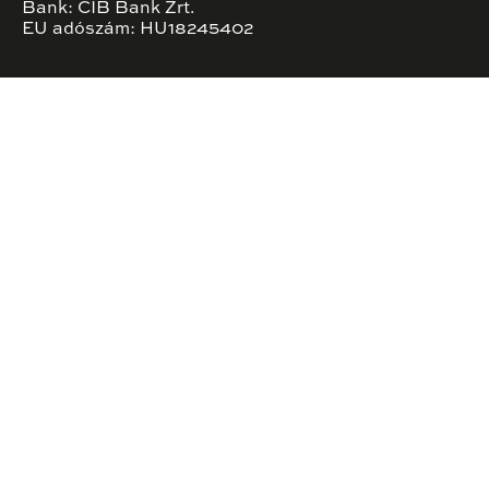
Bank: CIB Bank Zrt.
EU adószám: HU18245402