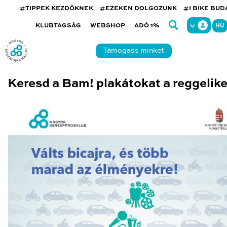
#TIPPEK KEZDŐKNEK
#EZEKEN DOLGOZUNK
#I BIKE BU
KLUBTAGSÁG
WEBSHOP
ADÓ 1%
HU
Támogass minket
Keresd a Bam! plakátokat a reggelik