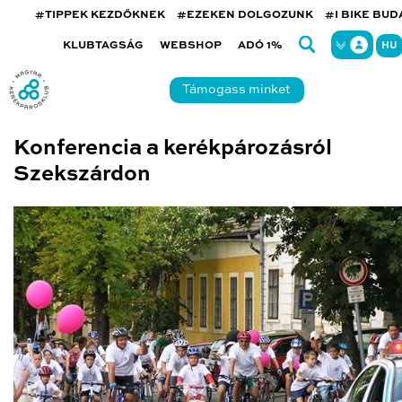
#TIPPEK KEZDŐKNEK
#EZEKEN DOLGOZUNK
#I BIKE BU
KLUBTAGSÁG
WEBSHOP
ADÓ 1%
HU
Támogass minket
Konferencia a kerékpározásról
Szekszárdon