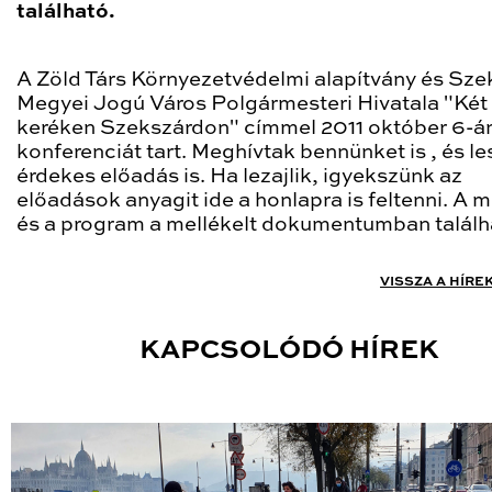
található.
A Zöld Társ Környezetvédelmi alapítvány és Sze
Megyei Jogú Város Polgármesteri Hivatala "Két
keréken Szekszárdon" címmel 2011 október 6-á
konferenciát tart. Meghívtak bennünket is , és l
érdekes előadás is. Ha lezajlik, igyekszünk az
előadások anyagit ide a honlapra is feltenni. A 
és a program a mellékelt dokumentumban találh
VISSZA A HÍRE
KAPCSOLÓDÓ HÍREK