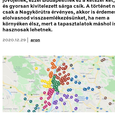
jövőjének, ezzel Budapestnek ez a kétszer két
és gyorsan kivitelezett sárga csík. A történet
csak a Nagykörútra érvényes, akkor is érdeme
elolvasnod visszaemlékezésünket, ha nem a
környéken élsz, mert a tapasztalatok máshol i
hasznosak lehetnek.
2020.12.29 |
aron