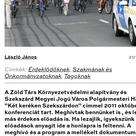
László János
20
Cimkék:
Érdeklődőknek
,
Szakmának és
Önkormányzatoknak
,
Tagoknak
A Zöld Társ Környezetvédelmi alapítvány és
Szekszárd Megyei Jogú Város Polgármesteri H
"Két keréken Szekszárdon" címmel 2011 októb
konferenciát tart. Meghívtak bennünket is , és l
más érdekes előadás is. Ha lezajlik, igyekszünk
előadások anyagit ide a honlapra is feltenni. A
meghívó és a program a mellékelt dokumentu