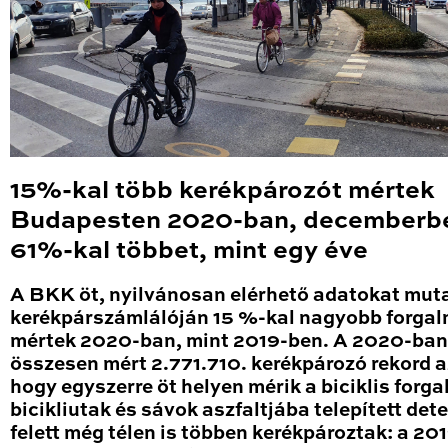
15%-kal több kerékpározót mértek
Budapesten 2020-ban, decemberb
61%-kal többet, mint egy éve
A BKK öt, nyilvánosan elérhető adatokat mut
kerékpárszámlálóján 15 %-kal nagyobb forga
mértek 2020-ban, mint 2019-ben. A 2020-ban
összesen mért 2.771.710. kerékpározó rekord a
hogy egyszerre öt helyen mérik a biciklis forga
bicikliutak és sávok aszfaltjába telepített det
felett még télen is többen kerékpároztak: a 20