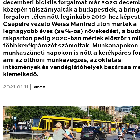
decemberi biciklis forgalmat már 2020 decem
közepén túlszárnyalták a budapestiek, a brin
forgalom télen nőtt leginkább 2019-hez képest
Csepelre vezető Weiss Manfréd úton mérték a
legnagyobb éves (26%-os) növekedést, a bud
rakparton pedig 2020-ban mértek először 1 mil
több kerékpározót számoltak. Munkanapokon 
munkaszüneti napokon is nőtt a kerékpáros fo
ami az otthoni munkavégzés, az oktatási
intézmények és vendéglátóhelyek bezárása me
kiemelkedő.
2021.01.11 |
aron