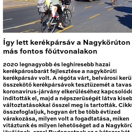
Így lett kerékpársáv a Nagykörúton
más fontos főútvonalakon
2020 legnagyobb és leghíresebb hazai
kerékpárosbarát fejlesztése a nagykörúti
kerékpársáv volt. A régóta várt, belvárosi kerü
összekötő kerékpársávok tesztüzemét a tavas
koronavírus-járvány elkerüléséhez kapcsolód
indították el, majd a népszerűségét látva kise
változtatásokkal ősszel meg is tartották. Cik
összefoglaljuk, hogyan ért be több évtized
várakozása, milyen volt a fogadtatása, miken
vitáztunk és milyen lehetőséget ad a Nagykör