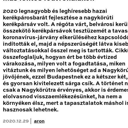
2020 legnagyobb és leghíresebb hazai
kerékpárosbarát fejlesztése a nagykörúti
kerékpársáv volt. A régóta várt, belvárosi kerü
összekötő kerékpársávok tesztüzemét a tavas
koronavírus-járvány elkerüléséhez kapcsolód
indították el, majd a népszerűségét látva kise
változtatásokkal ősszel meg is tartották. Cik
összefoglaljuk, hogyan ért be több évtized
várakozása, milyen volt a fogadtatása, miken
vitáztunk és milyen lehetőséget ad a Nagykör
jövőjének, ezzel Budapestnek ez a kétszer két
és gyorsan kivitelezett sárga csík. A történet
csak a Nagykörútra érvényes, akkor is érdeme
elolvasnod visszaemlékezésünket, ha nem a
környéken élsz, mert a tapasztalatok máshol i
hasznosak lehetnek.
2020.12.29 |
aron