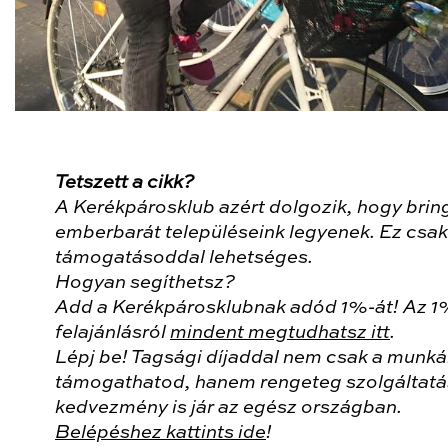
Tetszett a cikk?
A Kerékpárosklub azért dolgozik, hogy brin
emberbarát településeink legyenek. Ez csak
támogatásoddal lehetséges.
Hogyan segíthetsz?
Add a Kerékpárosklubnak adód 1%-át! Az 
felajánlásról
mindent megtudhatsz itt
.
Lépj be! Tagsági díjaddal nem csak a munk
támogathatod, hanem rengeteg szolgáltatá
kedvezmény is jár az egész országban.
Belépéshez kattints ide
!