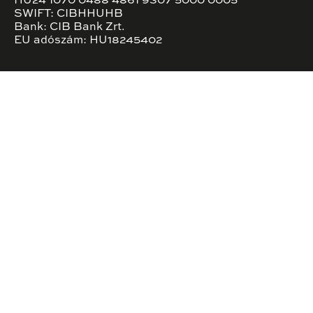
HU24 1070 0488 4861 9307 5000 0005
SWIFT: CIBHHUHB
Bank: CIB Bank Zrt.
EU adószám: HU18245402