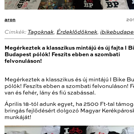
aron
20
Cimkék:
Tagoknak
,
Érdeklődőknek
,
ibikebudape
Megérkeztek a klasszikus mintájú és új fajta I B
Budapest pólók! Feszíts ebben a szombati
felvonuláson!
Megérkeztek a klasszikus és új mintájú I Bike B
pólók! Feszíts ebben a szombati felvonuláson! 
van és fehér, lány és fiú szabással.
Április 18-tól adunk egyet, ha 2500 Ft-tal támo
bringás fejlődésért dolgozó Magyar Kerékpáros
munkáját!