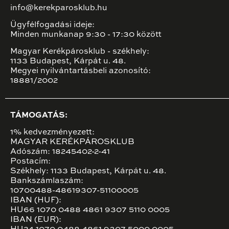
info@kerekparosklub.hu
Ügyfélfogadási ideje:
Minden munkanap 9:30 - 17:30 között
Magyar Kerékpárosklub - székhely:
1133 Budapest, Kárpát u. 48.
Megyei nyilvántartásbeli azonosító:
18881/2002
TÁMOGATÁS:
1% kedvezményezett:
MAGYAR KERÉKPÁROSKLUB
Adószám: 18245402-2-41
Postacím:
Székhely: 1133 Budapest, Kárpát u. 48.
Bankszámlaszám:
10700488-48619307-51100005
IBAN (HUF):
HU66 1070 0488 4861 9307 5110 0005
IBAN (EUR):