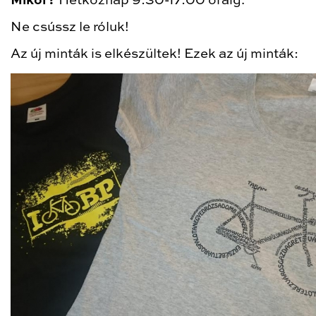
Mikor?
Hétköznap 9:30-17:00 óráig.
Ne csússz le róluk!
Az új minták is elkészültek! Ezek az új minták: