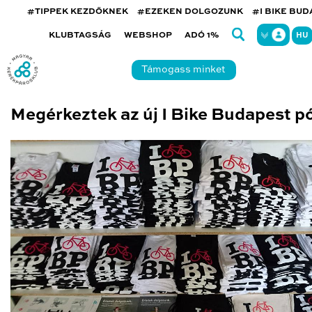
#TIPPEK KEZDŐKNEK
#EZEKEN DOLGOZUNK
#I BIKE BU
KLUBTAGSÁG
WEBSHOP
ADÓ 1%
HU
Támogass minket
Megérkeztek az új I Bike Budapest p