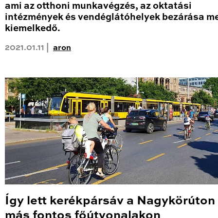
ami az otthoni munkavégzés, az oktatási
intézmények és vendéglátóhelyek bezárása me
kiemelkedő.
2021.01.11 |
aron
Így lett kerékpársáv a Nagykörúton
más fontos főútvonalakon