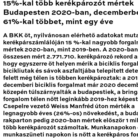
15%-kal több kerékpározót mértek
Budapesten 2020-ban, decemberb
61%-kal többet, mint egy éve
A BKK öt, nyilvánosan elérhető adatokat mut
kerékpárszámlálóján 15 %-kal nagyobb forga
mértek 2020-ban, mint 2019-ben. A 2020-ban
összesen mért 2.771.710. kerékpározó rekord a
hogy egyszerre öt helyen mérik a biciklis forga
bicikliutak és sávok aszfaltjába telepített det
felett még télen is többen kerékpároztak: a 20
decemberi biciklis forgalmat már 2020 decem
közepén túlszárnyalták a budapestiek, a brin
forgalom télen nőtt leginkább 2019-hez képest
Csepelre vezető Weiss Manfréd úton mérték a
legnagyobb éves (26%-os) növekedést, a bud
rakparton pedig 2020-ban mértek először 1 mil
több kerékpározót számoltak. Munkanapokon 
munkaszüneti napokon is nőtt a kerékpáros fo