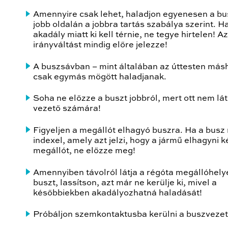
Amennyire csak lehet, haladjon egyenesen a b
jobb oldalán a jobbra tartás szabálya szerint. H
akadály miatt ki kell térnie, ne tegye hirtelen! Az
irányváltást mindig előre jelezze!
A buszsávban – mint általában az úttesten másh
csak egymás mögött haladjanak.
Soha ne előzze a buszt jobbról, mert ott nem lá
vezető számára!
Figyeljen a megállót elhagyó buszra. Ha a busz
indexel, amely azt jelzi, hogy a jármű elhagyni k
megállót, ne előzze meg!
Amennyiben távolról látja a régóta megállóhely
buszt, lassítson, azt már ne kerülje ki, mivel a
későbbiekben akadályozhatná haladását!
Próbáljon szemkontaktusba kerülni a buszvezet