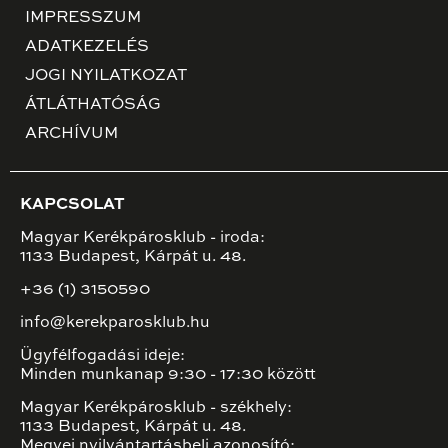
IMPRESSZUM
ADATKEZELÉS
JOGI NYILATKOZAT
ÁTLÁTHATÓSÁG
ARCHÍVUM
KAPCSOLAT
Magyar Kerékpárosklub - iroda:
1133 Budapest, Kárpát u. 48.
+36 (1) 3150590
info@kerekparosklub.hu
Ügyfélfogadási ideje:
Minden munkanap 9:30 - 17:30 között
Magyar Kerékpárosklub - székhely:
1133 Budapest, Kárpát u. 48.
Megyei nyilvántartásbeli azonosító: