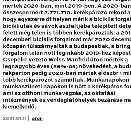
mértek 2020-ban, mint 2019-ben. A 2020-ban
összesen mért 2.771.710. kerékpározó rekord a
hogy egyszerre öt helyen mérik a biciklis forga
bicikliutak és sávok aszfaltjába telepített det
felett még télen is többen kerékpároztak: a 20
decemberi biciklis forgalmat már 2020 decem
közepén túlszárnyalták a budapestiek, a brin
forgalom télen nőtt leginkább 2019-hez képest
Csepelre vezető Weiss Manfréd úton mérték a
legnagyobb éves (26%-os) növekedést, a bud
rakparton pedig 2020-ban mértek először 1 mil
több kerékpározót számoltak. Munkanapokon 
munkaszüneti napokon is nőtt a kerékpáros fo
ami az otthoni munkavégzés, az oktatási
intézmények és vendéglátóhelyek bezárása me
kiemelkedő.
2021.01.11 |
aron