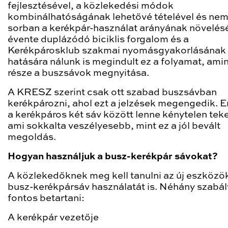
fejlesztésével, a közlekedési módok
kombinálhatóságának lehetővé tételével és nem
sorban a kerékpár-használat arányának növelésé
évente duplázódó biciklis forgalom és a
Kerékpárosklub szakmai nyomásgyakorlásának
hatására nálunk is megindult ez a folyamat, ami
része a buszsávok megnyitása.
A KRESZ szerint csak ott szabad buszsávban
kerékpározni, ahol ezt a jelzések megengedik. E
a kerékpáros két sáv között lenne kénytelen teke
ami sokkalta veszélyesebb, mint ez a jól bevált
megoldás.
Hogyan használjuk a busz-kerékpár sávokat?
A közlekedőknek meg kell tanulni az új eszközök
busz-kerékpársáv használatát is. Néhány szabál
fontos betartani:
A kerékpár vezetője