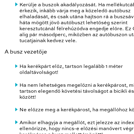
Kerülje a buszok akadályozását. Ha mellékutcá
érkezik, inkább várja meg a közeledő autóbusz
elhaladását, és csak utána hajtson rá a buszsáv
háta mögött jövő autóbuszt lehetőség szerint
keresztutcánál félrehúzódva engedje előre. Ez
alig pár másodperc, miközben az autóbuszon u
tucatjainak kedvez vele.
A busz vezetője
Ha kerékpárt előz, tartson legalább 1 méter
oldaltávolságot!
Ha nem lehetséges megelőzni a kerékpárost, m
tartson elegendő követési távolságot a bicikli é
között!
Ne előzze meg a kerékpárost, ha megállóhoz kö
Amikor elhagyja a megállót, ezt jelezze az index
ellenőrizze, hogy nincs-e előzési manővert vég