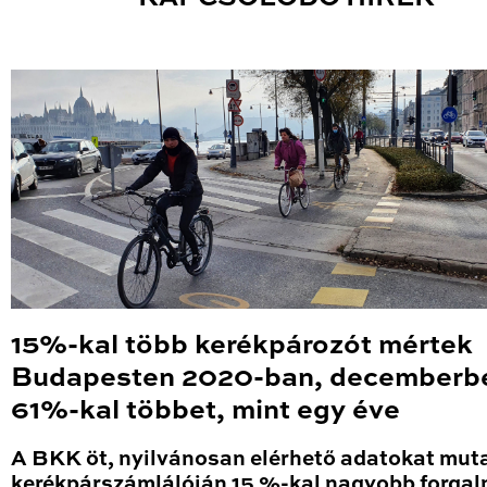
15%-kal több kerékpározót mértek
Budapesten 2020-ban, decemberb
61%-kal többet, mint egy éve
A BKK öt, nyilvánosan elérhető adatokat mut
kerékpárszámlálóján 15 %-kal nagyobb forga