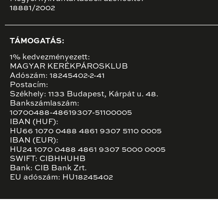
18881/2002
TÁMOGATÁS:
1% kedvezményezett:
MAGYAR KERÉKPÁROSKLUB
Adószám: 18245402-2-41
Postacím:
Székhely: 1133 Budapest, Kárpát u. 48.
Bankszámlaszám:
10700488-48619307-51100005
IBAN (HUF):
HU66 1070 0488 4861 9307 5110 0005
IBAN (EUR):
HU24 1070 0488 4861 9307 5000 0005
SWIFT: CIBHHUHB
Bank: CIB Bank Zrt.
EU adószám: HU18245402