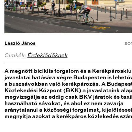
László János
20
Cimkék:
Érdeklődőknek
A megnőtt biciklis forgalom és a Kerékpároskl
javaslatai hatására végre Budapesten is lehetőv
a buszsávokban való kerékpározás. A Budapest
Közlekedési Központ (BKK) a javaslataink ala
megvizsgálja az eddig csak BKV járatok és taxik
használható sávokat, és ahol ez nem zavarja
aránytalanul a közösségi forgalmat, kijelölésse
megnyitja azokat a kerékpáros közlekedés szám