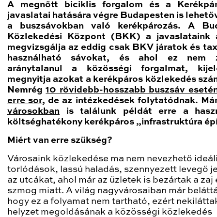
A megnőtt biciklis forgalom és a Kerékpá
javaslatai hatására végre Budapesten is lehetőv
a buszsávokban való kerékpározás. A Bud
Közlekedési Központ (BKK) a javaslataink 
megvizsgálja az eddig csak BKV járatok és taxi
használható sávokat, és ahol ez nem z
aránytalanul a közösségi forgalmat, kijel
megnyitja azokat a kerékpáros közlekedés szám
Nemrég
10 rövidebb-hosszabb buszsáv esetén
erre sor
, de az intézkedések folytatódnak. Má
városokban
is találunk példát erre a hasz
költséghatékony kerékpáros „infrastruktúra ép
Miért van erre szükség?
Városaink közlekedése ma nem nevezhető ideál
torlódások, lassú haladás, szennyezett levegő j
az utcákat, ahol már az üzletek is bezártak a zaj 
szmog miatt. A világ nagyvárosaiban már belátt
hogy ez a folyamat nem tartható, ezért nekilátta
helyzet megoldásának a közösségi közlekedés