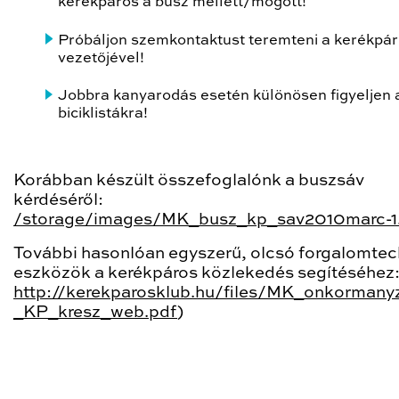
kerékpáros a busz mellett/mögött!
Próbáljon szemkontaktust teremteni a kerékpár
vezetőjével!
Jobbra kanyarodás esetén különösen figyeljen 
biciklistákra!
Korábban készült összefoglalónk a buszsáv
kérdéséről:
/storage/images/MK_busz_kp_sav2010marc-1
További hasonlóan egyszerű, olcsó forgalomtec
eszközök a kerékpáros közlekedés segítéséhez
http://kerekparosklub.hu/files/MK_onkormany
_KP_kresz_web.pdf
)