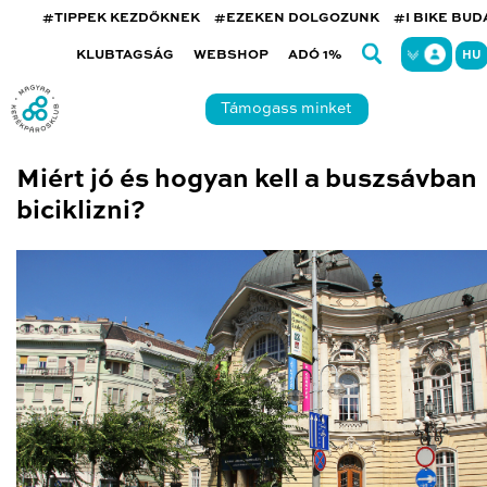
#TIPPEK KEZDŐKNEK
#EZEKEN DOLGOZUNK
#I BIKE BU
KLUBTAGSÁG
WEBSHOP
ADÓ 1%
HU
Támogass minket
Miért jó és hogyan kell a buszsávban
biciklizni?