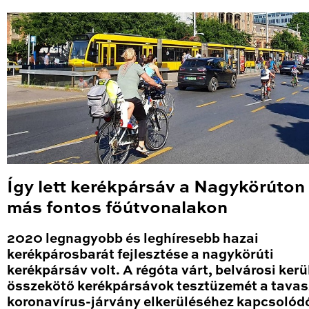
Így lett kerékpársáv a Nagykörúton
más fontos főútvonalakon
2020 legnagyobb és leghíresebb hazai
kerékpárosbarát fejlesztése a nagykörúti
kerékpársáv volt. A régóta várt, belvárosi kerü
összekötő kerékpársávok tesztüzemét a tavas
koronavírus-járvány elkerüléséhez kapcsolód