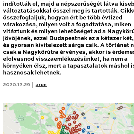
indították el, majd a népszerűségét látva kise
változtatásokkal ősszel meg is tartották. Cik
összefoglaljuk, hogyan ért be több évtized
várakozása, milyen volt a fogadtatása, miken
vitáztunk és milyen lehetőséget ad a Nagykör
jövőjének, ezzel Budapestnek ez a kétszer két
és gyorsan kivitelezett sárga csík. A történet
csak a Nagykörútra érvényes, akkor is érdeme
elolvasnod visszaemlékezésünket, ha nem a
környéken élsz, mert a tapasztalatok máshol i
hasznosak lehetnek.
2020.12.29 |
aron