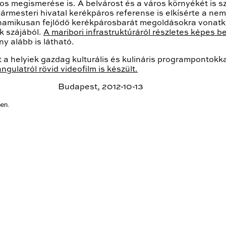
os megismerése is. A belvárost és a város környékét is s
ármesteri hivatal kerékpáros referense is elkísérte a ne
a dinamikusan fejlődő kerékpárosbarát megoldásokra vonat
k szájából.
A maribori infrastruktúráról részletes képes b
y alább is látható.
 a helyiek gazdag kulturális és kulináris programpontokk
gulatról rövid videofilm is készült.
est, 2012-10-13
en.