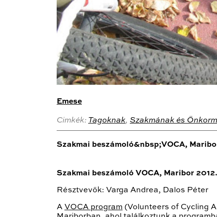
Emese
Cimkék:
Tagoknak
,
Szakmának és Önkorm
Szakmai beszámoló&nbsp;VOCA, Maribor 2
Szakmai beszámoló VOCA, Maribor 2012. 
Résztvevők: Varga Andrea, Dalos Péter
A
VOCA program
(Volunteers of Cycling 
Mariborban, ahol találkoztunk a programb