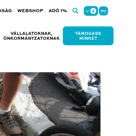
GSÁG
WEBSHOP
ADÓ 1%
HU
VÁLLALATOKNAK,
TÁMOGASS
ÖNKORMÁNYZATOKNAK
MINKET