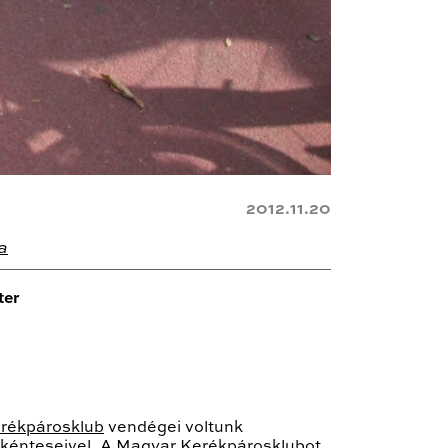
2012.11.20
a
ter
rékpárosklub
vendégei voltunk
önkénteseivel. A Magyar Kerékpárosklubot