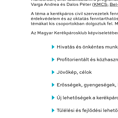
Varga Andrea és Dalos Péter (
KMCS
;
Bel
A téma a kerékpáros civil szervezetek fen
érdekvédelem és az oktatás fenntarthatósá
témákat kis csoportokban dolgoztuk fel. 
Az Magyar Kerékpárosklub képviseletében
Hivatás és önkéntes mun
Profitorientált és közhas
Jövőkép, célok
Erősségek, gyengeségek, 
Új lehetőségek a kerékpáro
Túlélési és fejlődési lehet