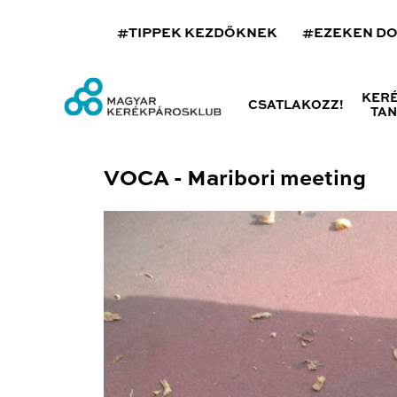
#TIPPEK KEZDŐKNEK
#EZEKEN D
KER
CSATLAKOZZ!
TA
VOCA - Maribori meeting