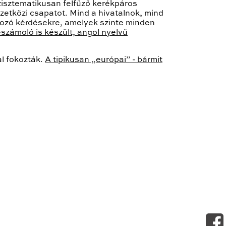
zisztematikusan felfűző kerékpáros
mzetközi csapatot. Mind a hivatalnok, mind
kozó kérdésekre, amelyek szinte minden
eszámoló is készült, angol nyelvű
al fokozták.
A tipikusan „európai” - bármit