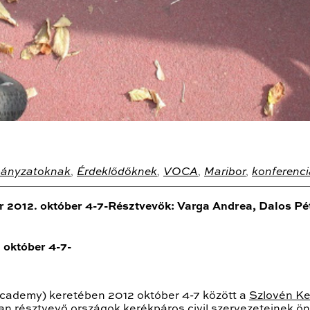
ányzatoknak
,
Érdeklődőknek
,
VOCA
,
Maribor
,
konferenci
012. október 4-7-Résztvevők: Varga Andrea, Dalos Pé
október 4-7-
Academy) keretében 2012 október 4-7 között a
Szlovén Ke
an résztvevő országok kerékpáros civil szervezeteinek 