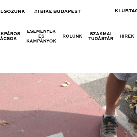
KLUBTA
OLGOZUNK
#I BIKE BUDAPEST
ESEMÉNYEK
ÉKPÁROS
SZAKMAI
ÉS
RÓLUNK
HÍREK
NÁCSOK
TUDÁSTÁR
KAMPÁNYOK