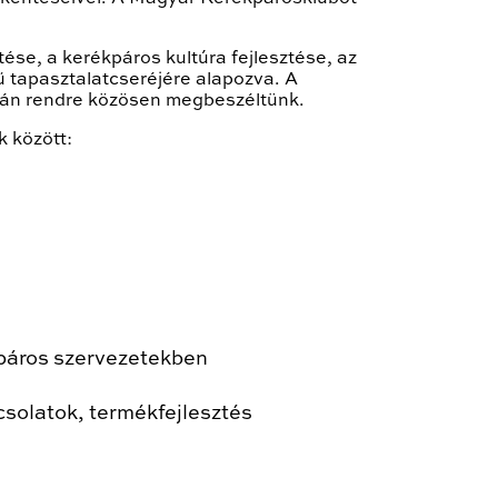
ése, a kerékpáros kultúra fejlesztése, az
ű tapasztalatcseréjére alapozva. A
ztán rendre közösen megbeszéltünk.
 között:
kpáros szervezetekben
csolatok, termékfejlesztés