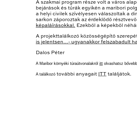
A szakmai program része volt a város alap
bejárások és túrák egyikén a maribori polg
a helyi civilek szívélyesen válaszoltak 
sarkon záporoztak az érdeklődő résztvevő
képaláírásokkal.
Ezekből a képekből néhán
A projekttalálkozó közösségépítő szerepét
is jelentsen…- ugyanakkor felszabadult han
Dalos Péter Budap
A Maribor környéki túraútvonalakról
itt
olvashatsz bővebb
A találkozó
további anyagait
ITT
találjátok.