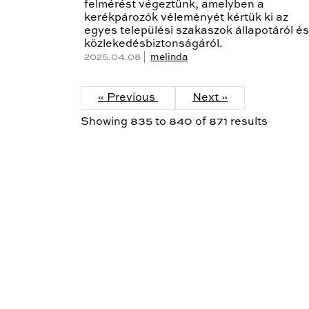
felmérést végeztünk, amelyben a
kerékpározók véleményét kértük ki az
egyes települési szakaszok állapotáról és
közlekedésbiztonságáról.
2025.04.08 |
melinda
« Previous
Next »
Showing
835
to
840
of
871
results