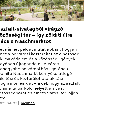
szfalt-sivatagból virágzó
özösségi tér – így zöldíti újra
écs a Naschmarktot
écs ismét példát mutat abban, hogyan
ehet a belvárosi köztereket az élhetőség,
 klímavédelem és a közösségi igények
egyében újragondolni. A város
egnagyobb belvárosi hőszigetének
zámító Naschmarkt környéke átfogó
öldítési és közterület-átalakítási
rogramon esik át – a cél, hogy az aszfalt
ominálta parkoló helyett árnyas,
özösségbarát és élhető városi tér jöjjön
tre.
025.04.07 |
melinda