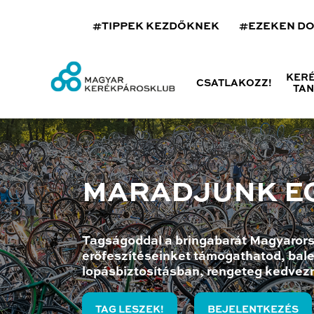
#TIPPEK KEZDŐKNEK
#EZEKEN D
KER
CSATLAKOZZ!
TA
MARADJUNK E
Tagságoddal a bringabarát Magyarors
erőfeszítéseinket támogathatod, bale
lopásbiztosításban, rengeteg kedvez
TAG LESZEK!
BEJELENTKEZÉS