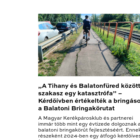
„A Tihany és Balatonfüred között
szakasz egy katasztrófa” –
Kérdőívben értékelték a bringás
a Balatoni Bringakörutat
A Magyar Kerékpárosklub és partnerei
immár több mint egy évtizede dolgoznak 
balatoni bringakörút fejlesztéséért. Enne
részeként 2024-ben egy átfogó kérdőíve