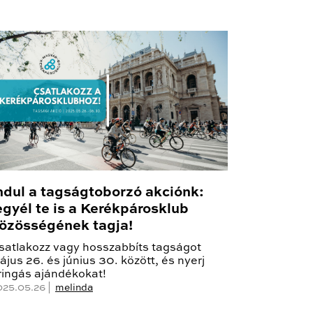
ndul a tagságtoborzó akciónk:
egyél te is a Kerékpárosklub
özösségének tagja!
satlakozz vagy hosszabbíts tagságot
ájus 26. és június 30. között, és nyerj
ringás ajándékokat!
025.05.26 |
melinda