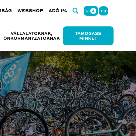
GSÁG
WEBSHOP
ADÓ 1%
HU
VÁLLALATOKNAK,
TÁMOGASS
ÖNKORMÁNYZATOKNAK
MINKET