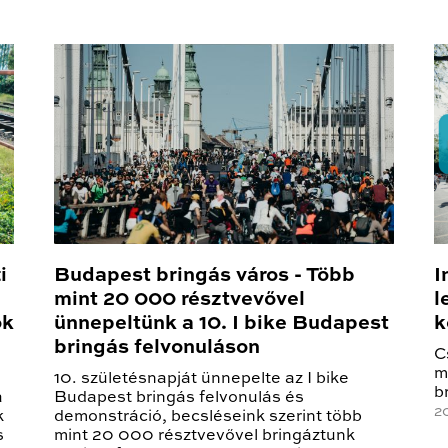
i
Budapest bringás város - Több
I
mint 20 000 résztvevővel
l
ok
ünnepeltünk a 10. I bike Budapest
k
bringás felvonuláson
C
m
10. születésnapját ünnepelte az I bike
b
a
Budapest bringás felvonulás és
2
k
demonstráció, becsléseink szerint több
s
mint 20 000 résztvevővel bringáztunk