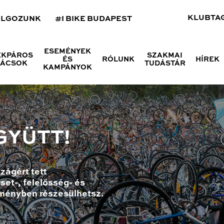
KLUBTA
OLGOZUNK
#I BIKE BUDAPEST
ESEMÉNYEK
ÉKPÁROS
SZAKMAI
ÉS
RÓLUNK
HÍREK
NÁCSOK
TUDÁSTÁR
KAMPÁNYOK
GYÜTT!
zágért tett
set-, felelősség- és
ményben részesülhetsz.