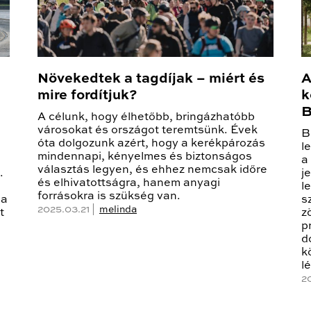
Növekedtek a tagdíjak – miért és
A
mire fordítjuk?
k
B
A célunk, hogy élhetőbb, bringázhatóbb
városokat és országot teremtsünk. Évek
B
óta dolgozunk azért, hogy a kerékpározás
l
mindennapi, kényelmes és biztonságos
a
választás legyen, és ehhez nemcsak időre
.
j
és elhivatottságra, hanem anyagi
l
forrásokra is szükség van.
 a
s
2025.03.21 |
melinda
t
z
p
d
k
lé
2