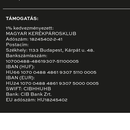
TÁMOGATÁS:
1% kedvezményezett:
MAGYAR KERÉKPÁROSKLUB
Adószám: 18245402-2-41
Postacím:
Székhely: 1133 Budapest, Kárpát u. 48.
Bankszámlaszám:
10700488-48619307-51100005
IBAN (HUF):
HU66 1070 0488 4861 9307 5110 0005
IBAN (EUR):
HU24 1070 0488 4861 9307 5000 0005
SWIFT: CIBHHUHB
Bank: CIB Bank Zrt.
EU adószám: HU18245402