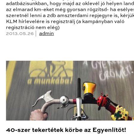
adatbázisunkban, hogy majd az oklevél jó helyen land
az elmarad km-eket még gyorsan rögzítsd- ha esélye
szeretnél lenni a 2db amszterdami repjegyre is, kérjük
KLM hírlevelére is regisztrálj (a kampányban való
regisztráció nem elég)
2013.05.26 |
admin
40-szer tekertétek körbe az Egyenlítőt!