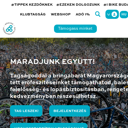
#TIPPEK KEZDŐKNEK
#EZEKEN DOLGOZUNK
#I BIKE BU
KLUBTAGSÁG
WEBSHOP
ADÓ 1%
HU
Támogass minket
MARADJUNK EGYÜTT!
Tagságoddal a bringabarát Magyarország
tett erőfeszítéseinket támogathatod, bales
felelősség- és lopásbiztosításban, renget
kedvezményben részesülhetsz.
TAG LESZEK!
BEJELENTKEZÉS