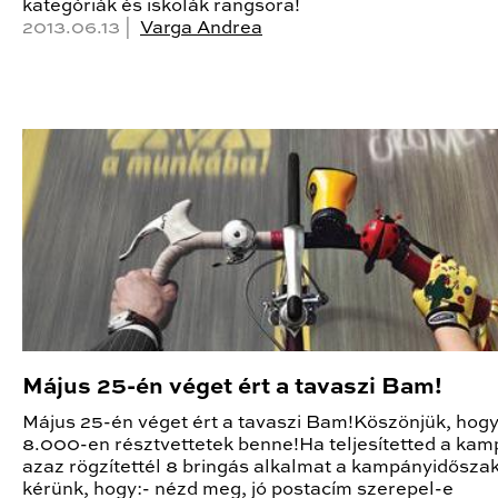
kategóriák és iskolák rangsora!
2013.06.13 |
Varga Andrea
Május 25-én véget ért a tavaszi Bam!
Május 25-én véget ért a tavaszi Bam!Köszönjük, hogy
8.000-en résztvettetek benne!Ha teljesítetted a kam
azaz rögzítettél 8 bringás alkalmat a kampányidőszak 
kérünk, hogy:- nézd meg, jó postacím szerepel-e