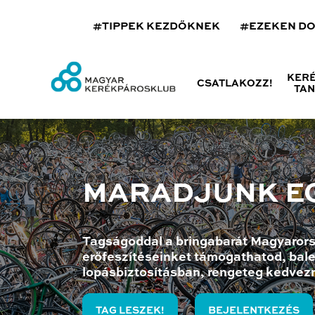
#TIPPEK KEZDŐKNEK
#EZEKEN D
KER
CSATLAKOZZ!
TA
MARADJUNK E
Tagságoddal a bringabarát Magyarors
erőfeszítéseinket támogathatod, bale
lopásbiztosításban, rengeteg kedvez
TAG LESZEK!
BEJELENTKEZÉS