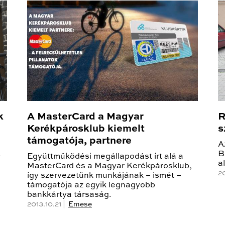
k
A MasterCard a Magyar
R
Kerékpárosklub kiemelt
s
támogatója, partnere
8
A
.
B
Együttműködési megállapodást írt alá a
a
MasterCard és a Magyar Kerékpárosklub,
2
így szervezetünk munkájának – ismét –
támogatója az egyik legnagyobb
bankkártya társaság.
2013.10.21 |
Emese