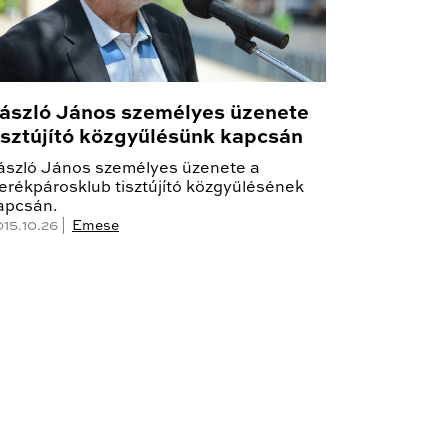
ászló János személyes üzenete
isztújító közgyűlésünk kapcsán
ászló János személyes üzenete a
erékpárosklub tisztújító közgyűlésének
apcsán.
015.10.26 |
Emese