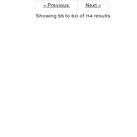
« Previous
Next »
Showing
55
to
60
of
114
results