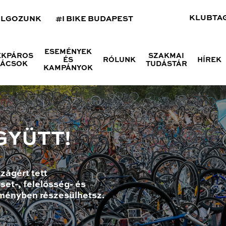
KLUBTA
OLGOZUNK
#I BIKE BUDAPEST
ESEMÉNYEK
ÉKPÁROS
SZAKMAI
ÉS
RÓLUNK
HÍREK
NÁCSOK
TUDÁSTÁR
KAMPÁNYOK
GYÜTT!
zágért tett
set-, felelősség- és
ményben részesülhetsz.