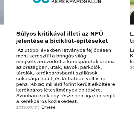
Súlyos kritikával illeti az NFÜ
L
jelentése a bicikliút-építéseket
t
Az utóbbi években látványos fejlődésen
L
ment keresztül a bringás világ:
K
megkétszereződött a kerékpárutak száma
k
az országban, utak, sávok, parkolók,
2
tárolók, kerékpárosbarát szállások
sokasága épült, és láthatóan volt is rá
pénz. Kb 50 milliárd forint került elköltésre
kerékpáros létesítmények építésére.
Azonban ezek egy része nem igazán segíti
a kerékpáros közlekedést.
2013.07.17 |
Emese