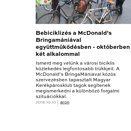
Bebiciklizés a McDonald's
Bringamániával
együttműködésben - októberben
két alkalommal
Ismerd meg velünk a városi biciklis
közlekedés legfontosabb trükkjeit. A
McDonald’s BringaMániaval közös
szervezésben tapasztalt Magyar
Kerékpárosklub tagok segítenek
megismerkedni a különböző forgalmi
szituációkkal.
2016.10.10 |
aron