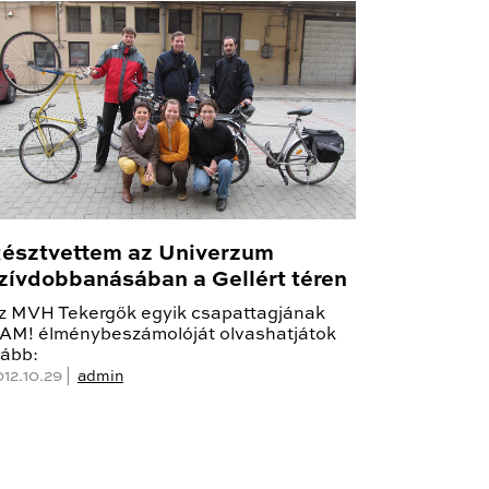
észtvettem az Univerzum
zívdobbanásában a Gellért téren
z MVH Tekergők egyik csapattagjának
AM! élménybeszámolóját olvashatjátok
lább:
012.10.29 |
admin