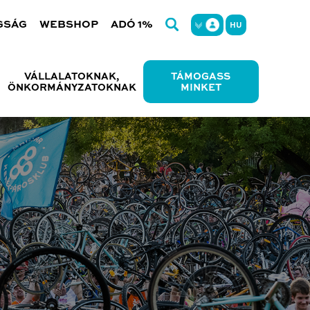
GSÁG
WEBSHOP
ADÓ 1%
HU
VÁLLALATOKNAK,
TÁMOGASS
ÖNKORMÁNYZATOKNAK
MINKET