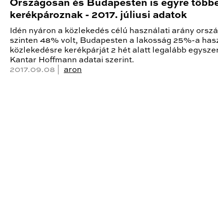
Országosan és Budapesten is egyre több
kerékpároznak - 2017. júliusi adatok
Idén nyáron a közlekedés célú használati arány orsz
szinten 48% volt, Budapesten a lakosság 25%-a has
közlekedésre kerékpárját 2 hét alatt legalább egysze
Kantar Hoffmann adatai szerint.
2017.09.08 |
aron