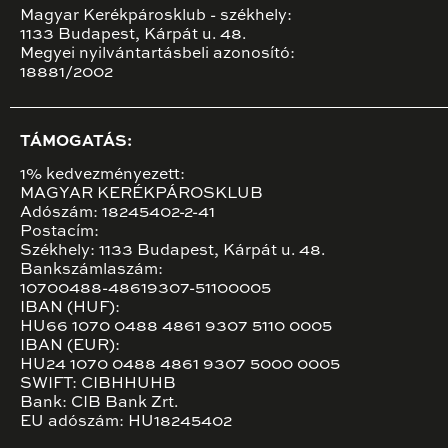
Magyar Kerékpárosklub - székhely:
1133 Budapest, Kárpát u. 48.
Megyei nyilvántartásbeli azonosító:
18881/2002
TÁMOGATÁS:
1% kedvezményezett:
MAGYAR KERÉKPÁROSKLUB
Adószám: 18245402-2-41
Postacím:
Székhely: 1133 Budapest, Kárpát u. 48.
Bankszámlaszám:
10700488-48619307-51100005
IBAN (HUF):
HU66 1070 0488 4861 9307 5110 0005
IBAN (EUR):
HU24 1070 0488 4861 9307 5000 0005
SWIFT: CIBHHUHB
Bank: CIB Bank Zrt.
EU adószám: HU18245402