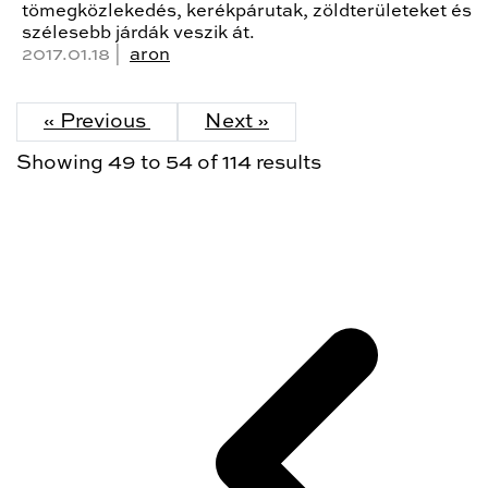
tömegközlekedés, kerékpárutak, zöldterületeket és
szélesebb járdák veszik át.
2017.01.18 |
aron
« Previous
Next »
Showing
49
to
54
of
114
results