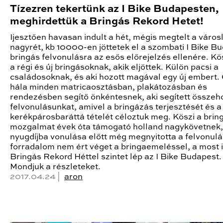
Tízezren tekertünk az I Bike Budapesten,
meghirdettük a Bringás Rekord Hetet!
Ijesztően havasan indult a hét, mégis megtelt a városl
nagyrét, kb 10000-en jöttetek el a szombati I Bike B
bringás felvonulásra az esős előrejelzés ellenére. K
a régi és új bringásoknak, akik eljöttek. Külön pacsi a
családosoknak, és aki hozott magával egy új embert. 
hála minden matricaosztásban, plakátozásban és
rendezésben segítő önkéntesnek, aki segített összeh
felvonulásunkat, amivel a bringázás terjesztését és a
kerékpárosbaráttá tételét céloztuk meg. Köszi a brin
mozgalmat évek óta támogató holland nagykövetnek,
nyugdíjba vonulása előtt még megnyitotta a felvonulá
forradalom nem ért véget a bringaemeléssel, a most 
Bringás Rekord Héttel szintet lép az I Bike Budapest.
Mondjuk a részleteket.
2017.04.24 |
aron