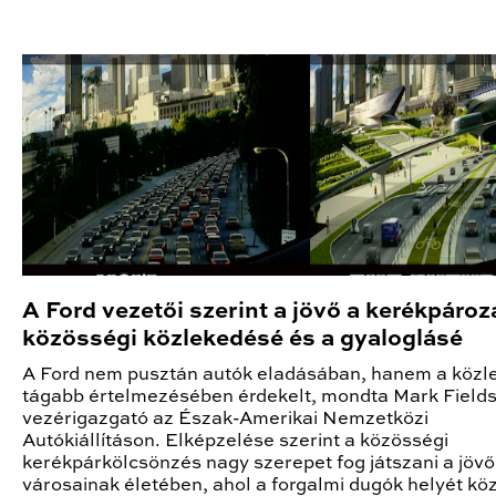
A Ford vezetői szerint a jövő a kerékpároz
közösségi közlekedésé és a gyaloglásé
A Ford nem pusztán autók eladásában, hanem a közl
tágabb értelmezésében érdekelt, mondta Mark Field
vezérigazgató az Észak-Amerikai Nemzetközi
Autókiállításon. Elképzelése szerint a közösségi
kerékpárkölcsönzés nagy szerepet fog játszani a jövő
városainak életében, ahol a forgalmi dugók helyét kö