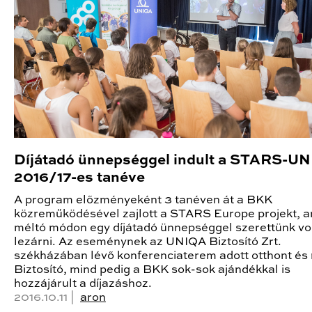
Díjátadó ünnepséggel indult a STARS-U
2016/17-es tanéve
A program előzményeként 3 tanéven át a BKK
közreműködésével zajlott a STARS Europe projekt, 
méltó módon egy díjátadó ünnepséggel szerettünk vo
lezárni. Az eseménynek az UNIQA Biztosító Zrt.
székházában lévő konferenciaterem adott otthont és
Biztosító, mind pedig a BKK sok-sok ajándékkal is
hozzájárult a díjazáshoz.
2016.10.11 |
aron