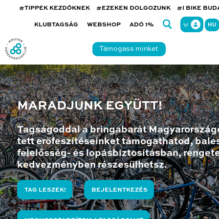
#TIPPEK KEZDŐKNEK
#EZEKEN DOLGOZUNK
#I BIKE BU
KLUBTAGSÁG
WEBSHOP
ADÓ 1%
HU
Támogass minket
MARADJUNK EGYÜTT!
Tagságoddal a bringabarát Magyarország
tett erőfeszítéseinket támogathatod, bales
felelősség- és lopásbiztosításban, renget
kedvezményben részesülhetsz.
TAG LESZEK!
BEJELENTKEZÉS