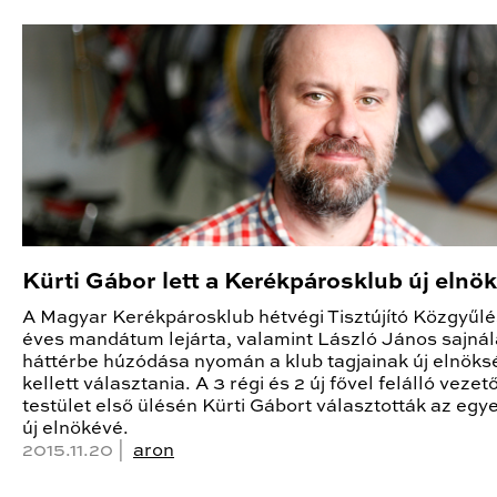
Kürti Gábor lett a Kerékpárosklub új elnö
A Magyar Kerékpárosklub hétvégi Tisztújító Közgyűlé
éves mandátum lejárta, valamint László János sajnál
háttérbe húzódása nyomán a klub tagjainak új elnöks
kellett választania. A 3 régi és 2 új fővel felálló vezet
testület első ülésén Kürti Gábort választották az egy
új elnökévé.
2015.11.20 |
aron