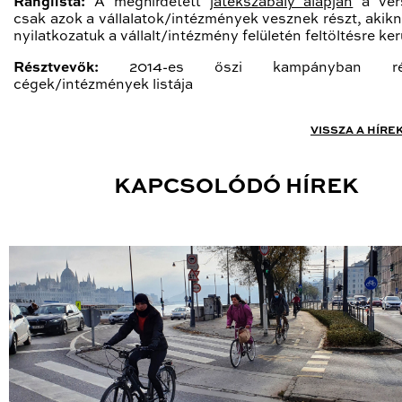
Ranglista:
A meghirdetett
játékszabály alapján
a ver
csak azok a vállalatok/intézmények vesznek részt, akik
nyilatkozatuk a vállalt/intézmény felületén feltöltésre kerü
Résztvevők:
2014-es őszi kampányban rés
cégek/intézmények listája
VISSZA A HÍRE
KAPCSOLÓDÓ HÍREK