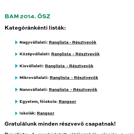
BAM 2014. ŐSZ
Kategóránkénti listák:
Nagyvállalati:
Ranglista - Résztvevők
Középvállalati:
Ranglista - Résztvevők
Kisvállalati:
Ranglista - Résztvevők
Mikrovállalati:
Ranglista - Résztvevők
Nanovállalati:
Ranglista - Résztvevők
Egyetem, főiskola:
Rangsor
Iskolák:
Rangsor
Gratulálunk minden részvevő csapatnak!