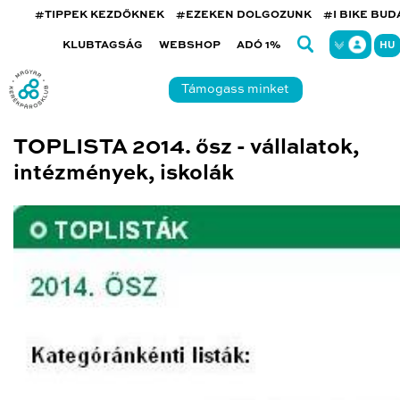
#TIPPEK KEZDŐKNEK
#EZEKEN DOLGOZUNK
#I BIKE BU
KLUBTAGSÁG
WEBSHOP
ADÓ 1%
HU
Támogass minket
TOPLISTA 2014. ősz - vállalatok,
intézmények, iskolák