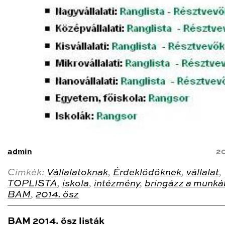
admin
20
Cimkék:
Vállalatoknak
,
Érdeklődőknek
,
vállalat
,
TOPLISTA
,
iskola
,
intézmény
,
bringázz a munká
BAM
,
2014. ősz
BAM 2014. ősz listák