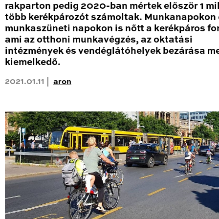
rakparton pedig 2020-ban mértek először 1 mil
több kerékpározót számoltak. Munkanapokon 
munkaszüneti napokon is nőtt a kerékpáros fo
ami az otthoni munkavégzés, az oktatási
intézmények és vendéglátóhelyek bezárása me
kiemelkedő.
2021.01.11 |
aron