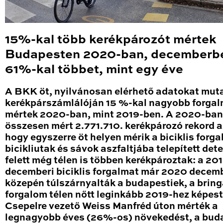
15%-kal több kerékpározót mértek
Budapesten 2020-ban, decemberb
61%-kal többet, mint egy éve
A BKK öt, nyilvánosan elérhető adatokat mut
kerékpárszámlálóján 15 %-kal nagyobb forga
mértek 2020-ban, mint 2019-ben. A 2020-ban
összesen mért 2.771.710. kerékpározó rekord a
hogy egyszerre öt helyen mérik a biciklis forga
bicikliutak és sávok aszfaltjába telepített det
felett még télen is többen kerékpároztak: a 20
decemberi biciklis forgalmat már 2020 decem
közepén túlszárnyalták a budapestiek, a brin
forgalom télen nőtt leginkább 2019-hez képest
Csepelre vezető Weiss Manfréd úton mérték a
legnagyobb éves (26%-os) növekedést, a bud