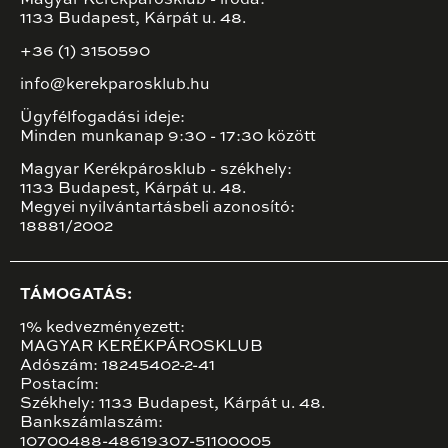
Magyar Kerékpárosklub - iroda:
1133 Budapest, Kárpát u. 48.
+36 (1) 3150590
info@kerekparosklub.hu
Ügyfélfogadási ideje:
Minden munkanap 9:30 - 17:30 között
Magyar Kerékpárosklub - székhely:
1133 Budapest, Kárpát u. 48.
Megyei nyilvántartásbeli azonosító:
18881/2002
TÁMOGATÁS:
1% kedvezményezett:
MAGYAR KERÉKPÁROSKLUB
Adószám: 18245402-2-41
Postacím:
Székhely: 1133 Budapest, Kárpát u. 48.
Bankszámlaszám:
10700488-48619307-51100005