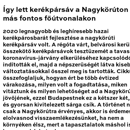
Így lett kerékpársáv a Nagykörúton
más fontos főútvonalakon
2020 legnagyobb és leghíresebb hazai
kerékpárosbarát fejlesztése a nagykörúti
kerékpársáv volt. A régóta várt, belvárosi kerü
összekötő kerékpársávok tesztüzemét a tavas
koronavírus-járvány elkerüléséhez kapcsolód
indították el, majd a népszerűségét látva kise
változtatásokkal ősszel meg is tartották. Cik
összefoglaljuk, hogyan ért be több évtized
várakozása, milyen volt a fogadtatása, miken
vitáztunk és milyen lehetőséget ad a Nagykör
jövőjének, ezzel Budapestnek ez a kétszer két
és gyorsan kivitelezett sárga csík. A történet
csak a Nagykörútra érvényes, akkor is érdeme
elolvasnod visszaemlékezésünket, ha nem a
környéken élsz, mert a tapasztalatok máshol i