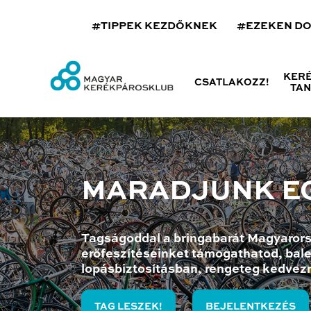
#TIPPEK KEZDŐKNEK
#EZEKEN D
KER
CSATLAKOZZ!
TA
MARADJUNK E
Tagságoddal a bringabarát Magyarors
erőfeszítéseinket támogathatod, bale
lopásbiztosításban, rengeteg kedvez
TAG LESZEK!
BEJELENTKEZÉS