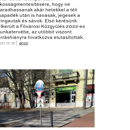
íkosságmentesítésére, hogy ne
aradhassanak akár hetekkel a téli
sapadék után is havasak, jegesek a
ringautak és sávok. Első kérésünk
elkerült a Fővárosi Közgyűlés 2022-es
unkatervébe, az utóbbit viszont
orráshiányra hivatkozva elutasították.
21.12.16 |
aron