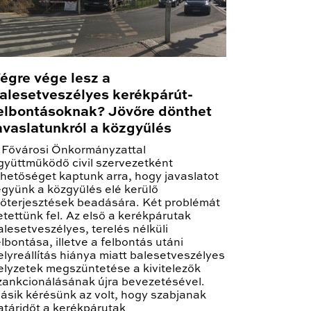
égre vége lesz a
alesetveszélyes kerékpárút-
elbontásoknak? Jövőre dönthet
avaslatunkról a közgyűlés
 Fővárosi Önkormányzattal
gyüttműködő civil szervezetként
ehetőséget kaptunk arra, hogy javaslatot
együnk a közgyűlés elé kerülő
lőterjesztések beadására. Két problémát
etettünk fel. Az első a kerékpárutak
alesetveszélyes, terelés nélküli
elbontása, illetve a felbontás utáni
elyreállítás hiánya miatt balesetveszélyes
elyzetek megszüntetése a kivitelezők
zankcionálásának újra bevezetésével.
ásik kérésünk az volt, hogy szabjanak
atáridőt a kerékpárutak