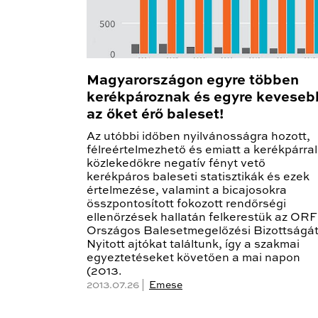
Magyarországon egyre többen
kerékpároznak és egyre keveseb
az őket érő baleset!
Az utóbbi időben nyilvánosságra hozott,
félreértelmezhető és emiatt a kerékpárral
közlekedőkre negatív fényt vető
kerékpáros baleseti statisztikák és ezek
értelmezése, valamint a bicajosokra
összpontosított fokozott rendőrségi
ellenőrzések hallatán felkerestük az OR
Országos Balesetmegelőzési Bizottságát
Nyitott ajtókat találtunk, így a szakmai
egyeztetéseket követően a mai napon
(2013.
2013.07.26 |
Emese