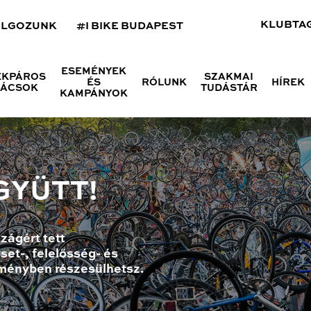
KLUBTA
OLGOZUNK
#I BIKE BUDAPEST
ESEMÉNYEK
ÉKPÁROS
SZAKMAI
ÉS
RÓLUNK
HÍREK
NÁCSOK
TUDÁSTÁR
KAMPÁNYOK
GYÜTT!
zágért tett
set-, felelősség- és
ményben részesülhetsz.