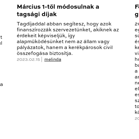
Március 1-től módosulnak a
F
tagsági díjak
g
Tagdíjaddal abban segítesz, hogy azok
2
finanszírozzák szervezetünket, akiknek az
e
érdekeit képviseljük, így
s
t
alapműködésünket nem az állam vagy
é
l
pályázatok, hanem a kerékpárosok civil
k
összefogása biztosítja.
v
h
2023.02.15 |
melinda
b
a
a
n
ta
e
e
s
t
k
2