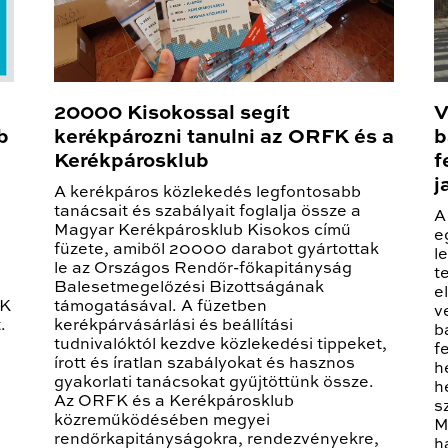
20000 Kisokossal segít
V
b
kerékpározni tanulni az ORFK és a
b
Kerékpárosklub
f
j
A kerékpáros közlekedés legfontosabb
tanácsait és szabályait foglalja össze a
A
Magyar Kerékpárosklub Kisokos című
e
füzete, amiből 20000 darabot gyártottak
l
le az Országos Rendőr-főkapitányság
t
Balesetmegelőzési Bizottságának
e
FK
támogatásával. A füzetben
v
.
kerékpárvásárlási és beállítási
b
tudnivalóktól kezdve közlekedési tippeket,
f
írott és íratlan szabályokat és hasznos
h
gyakorlati tanácsokat gyűjtöttünk össze.
h
Az ORFK és a Kerékpárosklub
s
közreműködésében megyei
M
rendőrkapitányságokra, rendezvényekre,
h