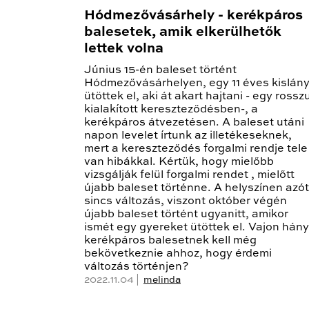
Hódmezővásárhely - kerékpáros
balesetek, amik elkerülhetők
lettek volna
Június 15-én baleset történt
Hódmezővásárhelyen, egy 11 éves kislány
ütöttek el, aki át akart hajtani - egy rosszu
kialakított kereszteződésben-, a
kerékpáros átvezetésen. A baleset utáni
napon levelet írtunk az illetékeseknek,
mert a kereszteződés forgalmi rendje tele
van hibákkal. Kértük, hogy mielőbb
vizsgálják felül forgalmi rendet , mielőtt
újabb baleset történne. A helyszínen azó
sincs változás, viszont október végén
újabb baleset történt ugyanitt, amikor
ismét egy gyereket ütöttek el. Vajon hány
kerékpáros balesetnek kell még
bekövetkeznie ahhoz, hogy érdemi
változás történjen?
2022.11.04 |
melinda