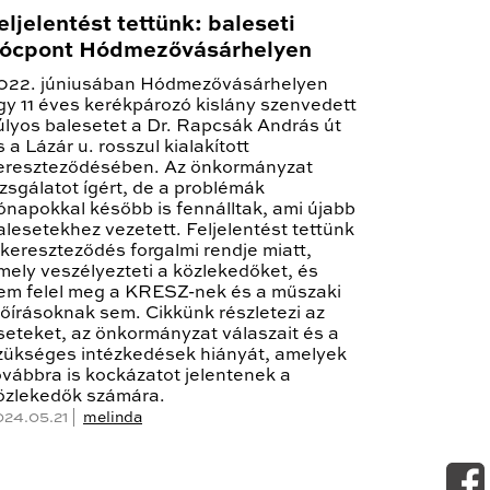
eljelentést tettünk: baleseti
ócpont Hódmezővásárhelyen
022. júniusában Hódmezővásárhelyen
gy 11 éves kerékpározó kislány szenvedett
úlyos balesetet a Dr. Rapcsák András út
s a Lázár u. rosszul kialakított
ereszteződésében. Az önkormányzat
izsgálatot ígért, de a problémák
ónapokkal később is fennálltak, ami újabb
alesetekhez vezetett. Feljelentést tettünk
 kereszteződés forgalmi rendje miatt,
mely veszélyezteti a közlekedőket, és
em felel meg a KRESZ-nek és a műszaki
lőírásoknak sem. Cikkünk részletezi az
seteket, az önkormányzat válaszait és a
zükséges intézkedések hiányát, amelyek
ovábbra is kockázatot jelentenek a
özlekedők számára.
024.05.21 |
melinda