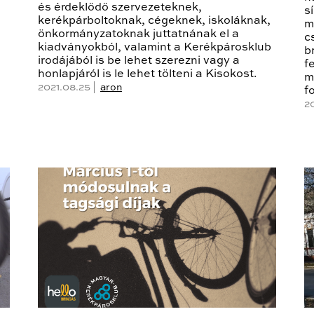
és érdeklődő szervezeteknek,
s
kerékpárboltoknak, cégeknek, iskoláknak,
m
önkormányzatoknak juttatnának el a
c
kiadványokból, valamint a Kerékpárosklub
b
irodájából is be lehet szerezni vagy a
f
honlapjáról is le lehet tölteni a Kisokost.
m
2021.08.25 |
aron
f
20