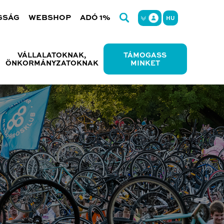
GSÁG
WEBSHOP
ADÓ 1%
HU
VÁLLALATOKNAK,
TÁMOGASS
ÖNKORMÁNYZATOKNAK
MINKET