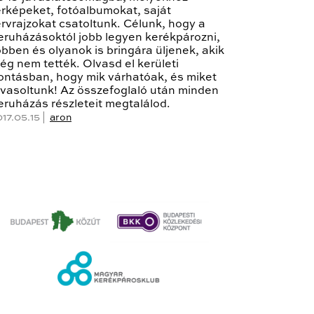
érképeket, fotóalbumokat, saját
ervrajzokat csatoltunk. Célunk, hogy a
eruházásoktól jobb legyen kerékpározni,
öbben és olyanok is bringára üljenek, akik
ég nem tették. Olvasd el kerületi
ontásban, hogy mik várhatóak, és miket
avasoltunk! Az összefoglaló után minden
eruházás részleteit megtalálod.
017.05.15 |
aron