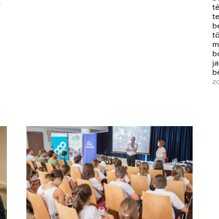
K
t
t
b
t
m
b
j
b
2