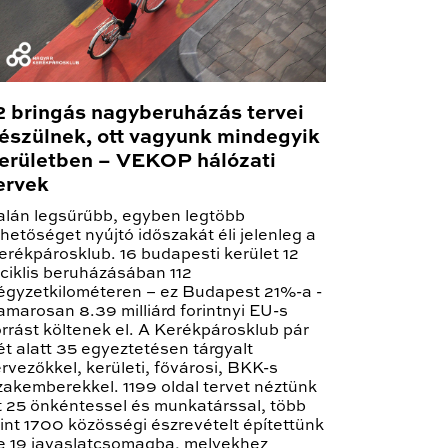
2 bringás nagyberuházás tervei
észülnek, ott vagyunk mindegyik
erületben – VEKOP hálózati
ervek
alán legsűrűbb, egyben legtöbb
ehetőséget nyújtó időszakát éli jelenleg a
erékpárosklub. 16 budapesti kerület 12
iciklis beruházásában 112
égyzetkilométeren – ez Budapest 21%-a -
amarosan 8.39 milliárd forintnyi EU-s
orrást költenek el. A Kerékpárosklub pár
ét alatt 35 egyeztetésen tárgyalt
ervezőkkel, kerületi, fővárosi, BKK-s
zakemberekkel. 1199 oldal tervet néztünk
t 25 önkéntessel és munkatárssal, több
int 1700 közösségi észrevételt építettünk
e 19 javaslatcsomagba, melyekhez