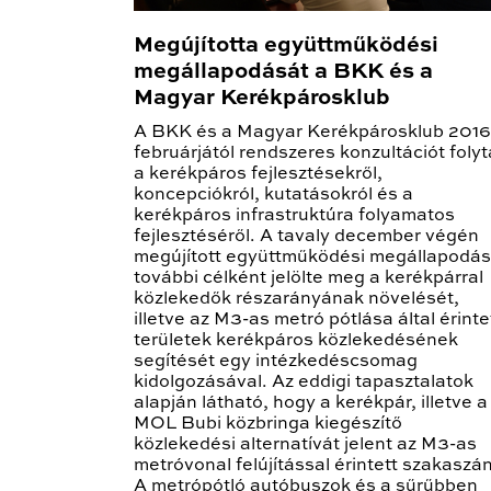
Megújította együttműködési
megállapodását a BKK és a
Magyar Kerékpárosklub
A BKK és a Magyar Kerékpárosklub 2016
februárjától rendszeres konzultációt folyt
a kerékpáros fejlesztésekről,
koncepciókról, kutatásokról és a
kerékpáros infrastruktúra folyamatos
fejlesztéséről. A tavaly december végén
megújított együttműködési megállapodás
további célként jelölte meg a kerékpárral
közlekedők részarányának növelését,
illetve az M3-as metró pótlása által érinte
területek kerékpáros közlekedésének
segítését egy intézkedéscsomag
kidolgozásával. Az eddigi tapasztalatok
alapján látható, hogy a kerékpár, illetve a
MOL Bubi közbringa kiegészítő
közlekedési alternatívát jelent az M3-as
metróvonal felújítással érintett szakaszán
A metrópótló autóbuszok és a sűrűbben