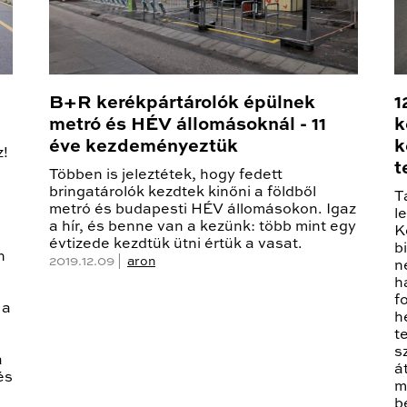
B+R kerékpártárolók épülnek
1
metró és HÉV állomásoknál - 11
k
éve kezdeményeztük
k
z!
t
Többen is jeleztétek, hogy fedett
bringatárolók kezdtek kinőni a földből
T
metró és budapesti HÉV állomásokon. Igaz
l
a hír, és benne van a kezünk: több mint egy
K
évtizede kezdtük ütni értük a vasat.
b
n
2019.12.09 |
aron
n
h
f
 a
h
t
s
a
á
és
m
b