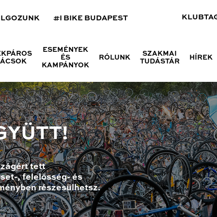
KLUBTA
OLGOZUNK
#I BIKE BUDAPEST
ESEMÉNYEK
ÉKPÁROS
SZAKMAI
ÉS
RÓLUNK
HÍREK
NÁCSOK
TUDÁSTÁR
KAMPÁNYOK
GYÜTT!
zágért tett
set-, felelősség- és
ményben részesülhetsz.