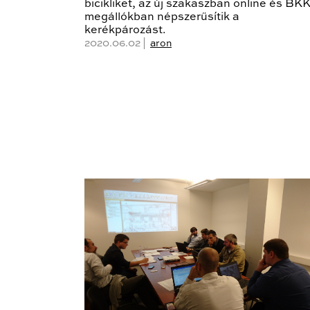
bicikliket, az új szakaszban online és BK
megállókban népszerűsítik a
kerékpározást.
2020.06.02 |
aron