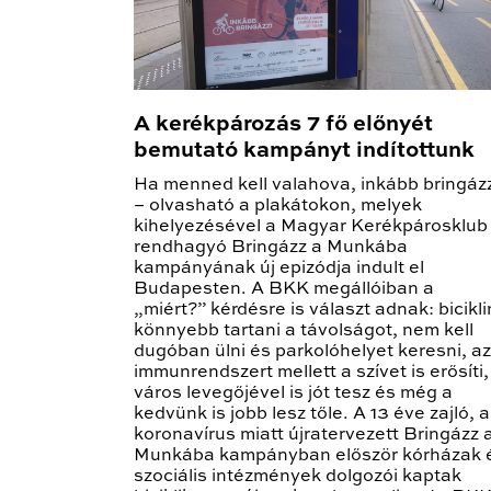
A kerékpározás 7 fő előnyét
bemutató kampányt indítottunk
Ha menned kell valahova, inkább bringáz
– olvasható a plakátokon, melyek
kihelyezésével a Magyar Kerékpárosklub
rendhagyó Bringázz a Munkába
kampányának új epizódja indult el
Budapesten. A BKK megállóiban a
„miért?” kérdésre is választ adnak: bicikli
könnyebb tartani a távolságot, nem kell
dugóban ülni és parkolóhelyet keresni, az
immunrendszert mellett a szívet is erősíti,
város levegőjével is jót tesz és még a
kedvünk is jobb lesz tőle. A 13 éve zajló, a
koronavírus miatt újratervezett Bringázz 
Munkába kampányban először kórházak 
szociális intézmények dolgozói kaptak