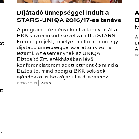
Díjátadó ünnepséggel indult a
A
STARS-UNIQA 2016/17-es tanéve
B
t
A program előzményeként 3 tanéven át a
BKK közreműködésével zajlott a STARS
A
Europe projekt, amelyet méltó módon egy
at
u
díjátadó ünnepséggel szerettünk volna
A
lezárni. Az eseménynek az UNIQA
2
Biztosító Zrt. székházában lévő
konferenciaterem adott otthont és mind a
Biztosító, mind pedig a BKK sok-sok
ajándékkal is hozzájárult a díjazáshoz.
2016.10.11 |
aron
tt
.