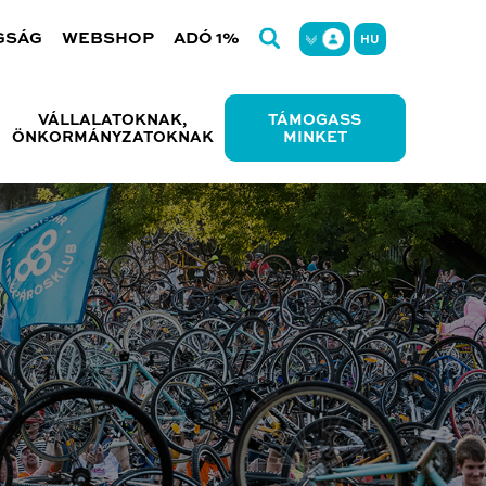
GSÁG
WEBSHOP
ADÓ 1%
HU
VÁLLALATOKNAK,
TÁMOGASS
ÖNKORMÁNYZATOKNAK
MINKET