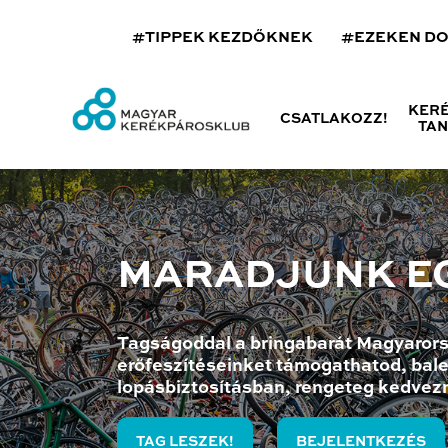
#TIPPEK KEZDŐKNEK
#EZEKEN D
KER
CSATLAKOZZ!
TA
MARADJUNK E
Tagságoddal a bringabarát Magyarors
erőfeszítéseinket támogathatod, bale
lopásbiztosításban, rengeteg kedvez
TAG LESZEK!
BEJELENTKEZÉS