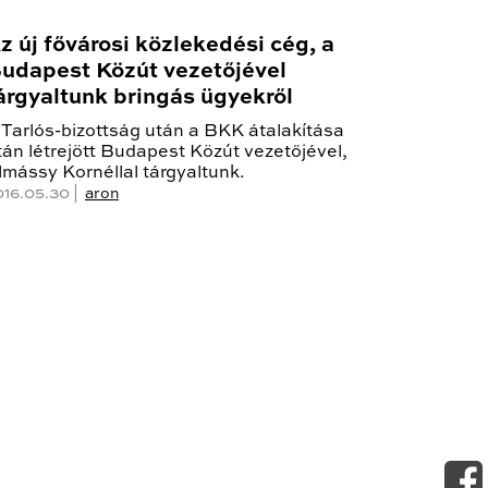
z új fővárosi közlekedési cég, a
udapest Közút vezetőjével
árgyaltunk bringás ügyekről
 Tarlós-bizottság után a BKK átalakítása
tán létrejött Budapest Közút vezetőjével,
lmássy Kornéllal tárgyaltunk.
016.05.30 |
aron