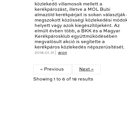
közlekedő villamosok mellett a
kerékpározást, illetve a MOL Bubi
almazöld kerékpárjait is sokan választják
megszokott közösségi közlekedési módo
helyett vagy azok kiegészítőjeként. Az
elmúlt évben több, a BKK és a Magyar
Kerékpárosklub együttműködésében
megvalósult akció is segítette a
kerékpáros közlekedés népszerűsítését.
2018.01.31 |
aron
« Previous
Next »
Showing
1
to
6
of
18
results