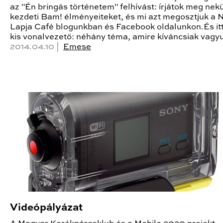
az "Én bringás történetem" felhívást: írjátok meg nek
kezdeti Bam! élményeiteket, és mi azt megosztjuk a 
Lapja Café blogunkban és Facebook oldalunkon.És it
kis vonalvezető: néhány téma, amire kíváncsiak vagy
2014.04.10 |
Emese
Videópályázat