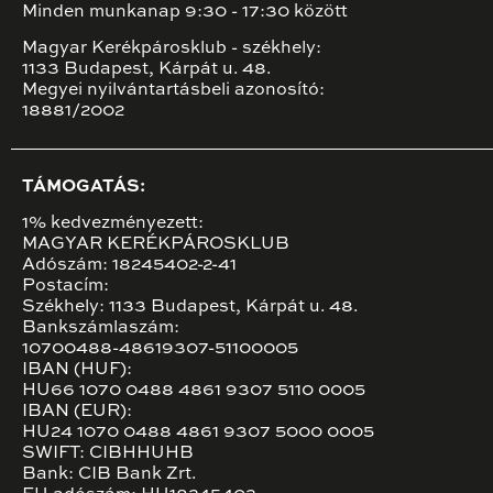
Minden munkanap 9:30 - 17:30 között
Magyar Kerékpárosklub - székhely:
1133 Budapest, Kárpát u. 48.
Megyei nyilvántartásbeli azonosító:
18881/2002
TÁMOGATÁS:
1% kedvezményezett:
MAGYAR KERÉKPÁROSKLUB
Adószám: 18245402-2-41
Postacím:
Székhely: 1133 Budapest, Kárpát u. 48.
Bankszámlaszám:
10700488-48619307-51100005
IBAN (HUF):
HU66 1070 0488 4861 9307 5110 0005
IBAN (EUR):
HU24 1070 0488 4861 9307 5000 0005
SWIFT: CIBHHUHB
Bank: CIB Bank Zrt.