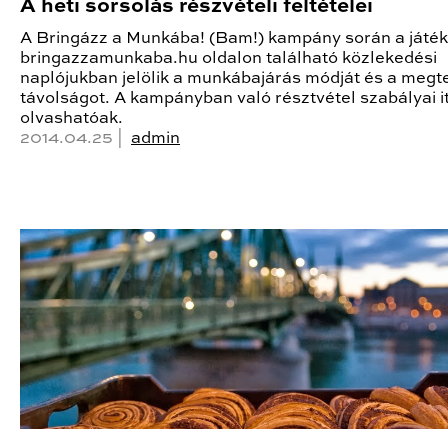
A heti sorsolás részvételi feltételei
A Bringázz a Munkába! (Bam!) kampány során a játé
bringazzamunkaba.hu oldalon található közlekedési
naplójukban jelölik a munkábajárás módját és a megte
távolságot. A kampányban való résztvétel szabályai it
olvashatóak.
2014.04.25 |
admin