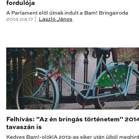
fordulója
A Parlament elől útnak indult a Bam! Bringairoda
2014.04.17 |
László János
Felhívás: "Az én bringás történetem" 201
tavaszán is
Kedves Bam!-olók!A 2013-as siker után újból meghird