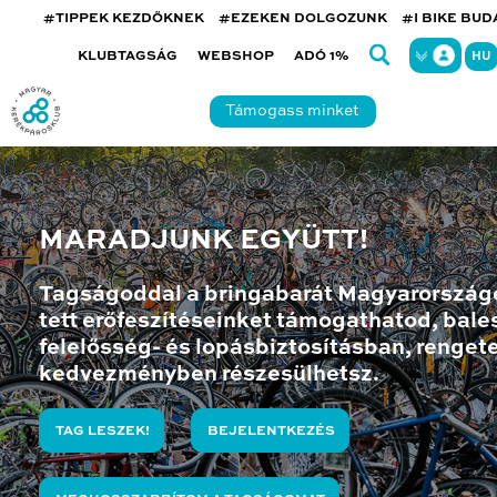
#TIPPEK KEZDŐKNEK
#EZEKEN DOLGOZUNK
#I BIKE BU
KLUBTAGSÁG
WEBSHOP
ADÓ 1%
HU
Támogass minket
MARADJUNK EGYÜTT!
Tagságoddal a bringabarát Magyarország
tett erőfeszítéseinket támogathatod, bales
felelősség- és lopásbiztosításban, renget
kedvezményben részesülhetsz.
TAG LESZEK!
BEJELENTKEZÉS