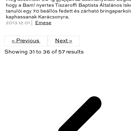
hogy a Bam! nyertes Tiszaroffi Baptista Általános Isk
tanulói egy 70 beállós fedett és zárható bringaparkol
kaphassanak Karácsonyra.
2013.12.01 |
Emese
« Previous
Next »
Showing
31
to
36
of
57
results