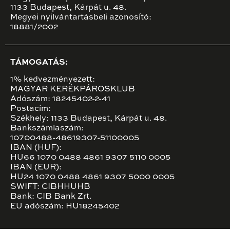
1133 Budapest, Kárpát u. 48.
Megyei nyilvántartásbeli azonosító:
18881/2002
TÁMOGATÁS:
1% kedvezményezett:
MAGYAR KERÉKPÁROSKLUB
Adószám: 18245402-2-41
Postacím:
Székhely: 1133 Budapest, Kárpát u. 48.
Bankszámlaszám:
10700488-48619307-51100005
IBAN (HUF):
HU66 1070 0488 4861 9307 5110 0005
IBAN (EUR):
HU24 1070 0488 4861 9307 5000 0005
SWIFT: CIBHHUHB
Bank: CIB Bank Zrt.
EU adószám: HU18245402