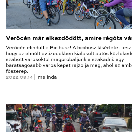
Verőcén már elkezdődött, amire régóta v
Verőcén elindult a Bicibusz! A bicibusz kísérletet tesz
hogy az elmúlt évtizedekben kialakult autós közleke
szabott városoktól megpróbáljunk elszakadni: egy
barátságosabb város képét rajzolja meg, ahol az em
főszerep.
2022.09.14 |
melinda