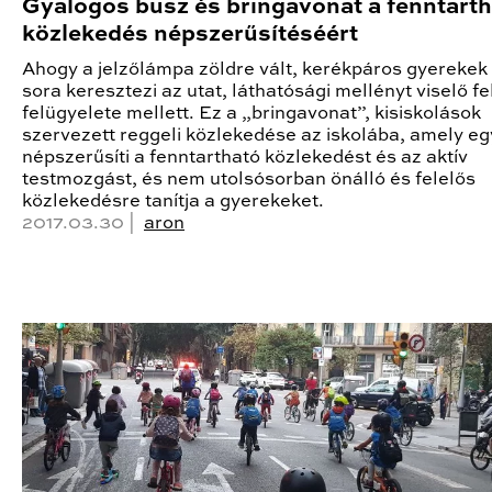
Gyalogos busz és bringavonat a fenntart
közlekedés népszerűsítéséért
Ahogy a jelzőlámpa zöldre vált, kerékpáros gyerekek
sora keresztezi az utat, láthatósági mellényt viselő fe
felügyelete mellett. Ez a „bringavonat”, kisiskolások
szervezett reggeli közlekedése az iskolába, amely e
népszerűsíti a fenntartható közlekedést és az aktív
testmozgást, és nem utolsósorban önálló és felelős
közlekedésre tanítja a gyerekeket.
2017.03.30 |
aron