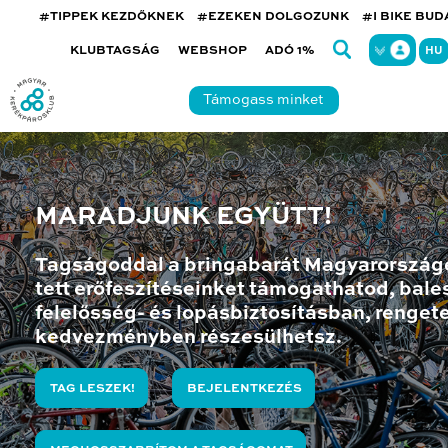
#TIPPEK KEZDŐKNEK
#EZEKEN DOLGOZUNK
#I BIKE BU
KLUBTAGSÁG
WEBSHOP
ADÓ 1%
HU
Támogass minket
MARADJUNK EGYÜTT!
Tagságoddal a bringabarát Magyarország
tett erőfeszítéseinket támogathatod, bales
felelősség- és lopásbiztosításban, renget
kedvezményben részesülhetsz.
TAG LESZEK!
BEJELENTKEZÉS