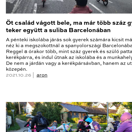
Öt család vágott bele, ma már több száz 
teker együtt a suliba Barcelonában
A pénteki iskolába járás sok gyerek számára kicsit m
néz ki a megszokottnál a spanyolországi Barcelonáb
Reggel 8 órakor több, mint száz gyerek és szülő patt
kerékpárra, és indul útnak az iskolába és a munkahel
De nem a járdán vagy a kerékpársávban, hanem az u
közepén.
2021.10.26 |
aron