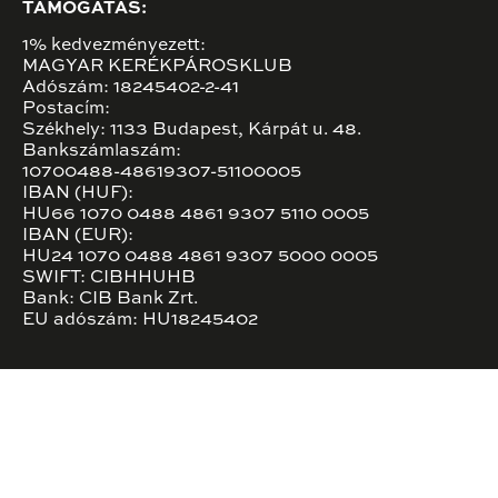
TÁMOGATÁS:
1% kedvezményezett:
MAGYAR KERÉKPÁROSKLUB
Adószám: 18245402-2-41
Postacím:
Székhely: 1133 Budapest, Kárpát u. 48.
Bankszámlaszám:
10700488-48619307-51100005
IBAN (HUF):
HU66 1070 0488 4861 9307 5110 0005
IBAN (EUR):
HU24 1070 0488 4861 9307 5000 0005
SWIFT: CIBHHUHB
Bank: CIB Bank Zrt.
EU adószám: HU18245402