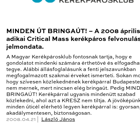
MINDEN ÚT BRINGAÚT! – A 2008 április
adikai Critical Mass kerékpáros felvonulá
jelmondata.
A Magyar Kerékpárosklub fontosnak tartja, hogy e
gondolatot mindenki számára érthetővé és elfogadha
tegye. Alábbi állásfoglalásunk a fenti jelszavunkban
megfogalmazott szakmai érveket ismerteti. Sokan mo
hogy szívesen közlekednének kerékpárral Budapeste
nem mernek, mert nincsen elég bringaút. Pedig MI
BRINGAÚT! Kerékpárral ugyanis mindenütt szabad
közlekedni, ahol azt a KRESZ nem tiltja. A jövőképün
minden úticél elérhető legyen kerékpárral is: gyorsan
akadálymentesen, biztonságosan.
2008.04.21 |
László János