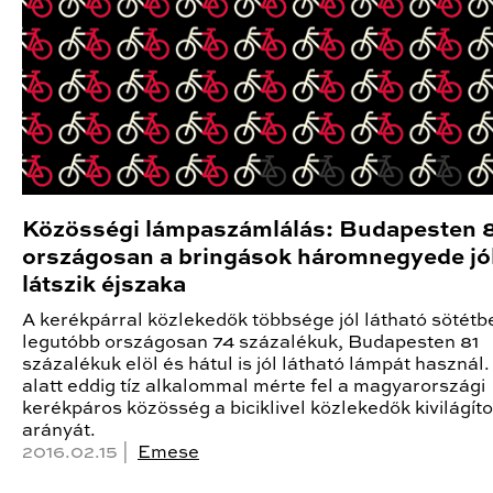
Közösségi lámpaszámlálás: Budapesten 
országosan a bringások háromnegyede jó
látszik éjszaka
A kerékpárral közlekedők többsége jól látható sötétbe
legutóbb országosan 74 százalékuk, Budapesten 81
százalékuk elöl és hátul is jól látható lámpát használ.
alatt eddig tíz alkalommal mérte fel a magyarországi
kerékpáros közösség a biciklivel közlekedők kivilágíto
arányát.
2016.02.15 |
Emese