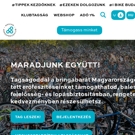
#TIPPEK KEZDŐKNEK
#EZEKEN DOLGOZUNK
#I BIKE BU
KLUBTAGSÁG
WEBSHOP
ADÓ 1%
HU
Támogass minket
MARADJUNK EGYÜTT!
Tagságoddal a bringabarát Magyarország
tett erőfeszítéseinket támogathatod, bales
felelősség- és lopásbiztosításban, renget
kedvezményben részesülhetsz.
TAG LESZEK!
BEJELENTKEZÉS