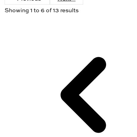
Showing
1
to
6
of
13
results