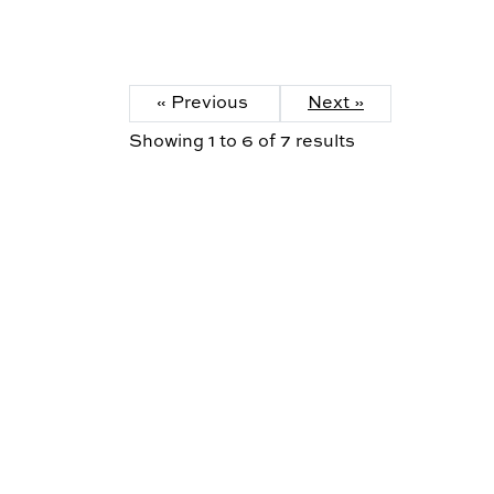
« Previous
Next »
Showing
1
to
6
of
7
results