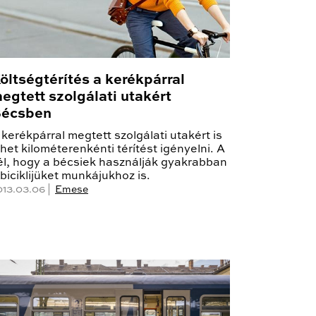
öltségtérítés a kerékpárral
egtett szolgálati utakért
écsben
 kerékpárral megtett szolgálati utakért is
ehet kilométerenkénti térítést igényelni. A
él, hogy a bécsiek használják gyakrabban
 biciklijüket munkájukhoz is.
013.03.06 |
Emese