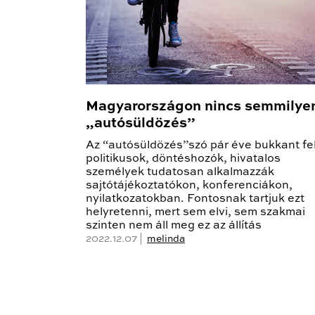
Magyarországon nincs semmilye
„autósüldözés”
Az “autósüldözés”szó pár éve bukkant fel
politikusok, döntéshozók, hivatalos
személyek tudatosan alkalmazzák
sajtótájékoztatókon, konferenciákon,
nyilatkozatokban. Fontosnak tartjuk ezt
helyretenni, mert sem elvi, sem szakmai
szinten nem áll meg ez az állítás
2022.12.07 |
melinda