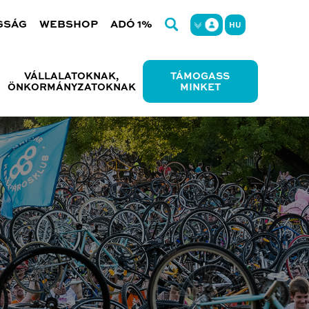
GSÁG
WEBSHOP
ADÓ 1%
HU
VÁLLALATOKNAK,
TÁMOGASS
ÖNKORMÁNYZATOKNAK
MINKET