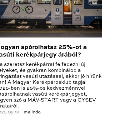
ogyan spórolhatsz 25%-ot a
asúti kerékpárjegy árából?
a szeretsz kerékpárral felfedezni új
elyeket, és gyakran kombinálod a
ringázást vasúti utazással, akkor jó hírünk
an! A Magyar Kerékpárosklub tagjai
025-ben is 25%-os kedvezménnyel
ásárolhatnak vasúti kerékpárjegyet,
egyen szó a MÁV-START vagy a GYSEV
ratairól.
025.02.01 |
melinda