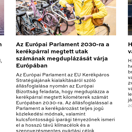
n
Az Európai Parlament 2030-ra a
H
kerékpárral megtett utak
v
számának megduplázását várja
,
H
Európában
h
b
Az Európai Parlament az EU Kerékpáros
v
Stratégiájának kialakításáról szóló
2
állásfoglalása nyomán az Európai
v
Bizottság feladata, hogy megduplázza a
l
kerékpárral megtett kilométerek számát
já
Európában 2030-ra. Az állásfoglalással a
2
Parlament a kerékpározást teljes jogú
közlekedési módnak, valamint
kulcsfontosságú iparági tényezőnek ismeri
el a hosszú távú klímacélok és a
szennyezésmentes gyártási célok