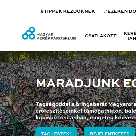
#TIPPEK KEZDŐKNEK
#EZEKEN D
KER
CSATLAKOZZ!
TA
MARADJUNK E
Tagságoddal a bringabarát Magyarors
erőfeszítéseinket támogathatod, bale
lopásbiztosításban, rengeteg kedvez
TAG LESZEK!
BEJELENTKEZÉS