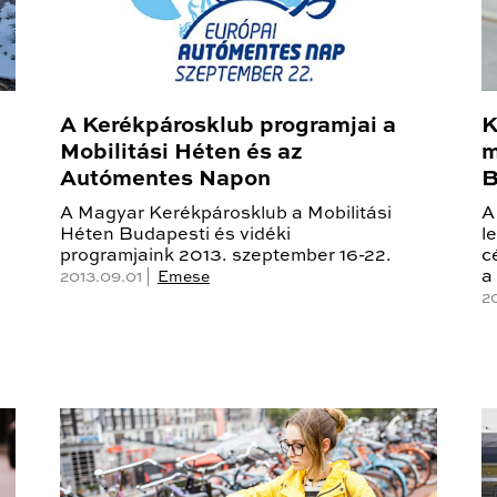
A Kerékpárosklub programjai a
K
Mobilitási Héten és az
m
Autómentes Napon
B
A Magyar Kerékpárosklub a Mobilitási
A
Héten Budapesti és vidéki
l
programjaink 2013. szeptember 16-22.
c
a
2013.09.01 |
Emese
2