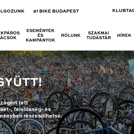
KLUBTA
OLGOZUNK
#I BIKE BUDAPEST
ESEMÉNYEK
ÉKPÁROS
SZAKMAI
ÉS
RÓLUNK
HÍREK
NÁCSOK
TUDÁSTÁR
KAMPÁNYOK
GYÜTT!
zágért tett
set-, felelősség- és
ményben részesülhetsz.