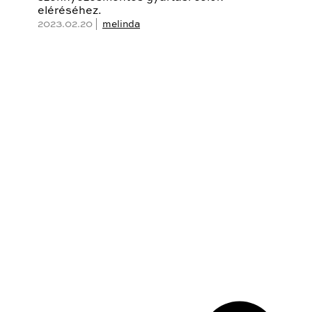
eléréséhez.
2023.02.20 |
melinda