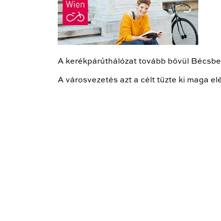
A kerékpárúthálózat tovább bővül Bécsben.
A városvezetés azt a célt tűzte ki maga e