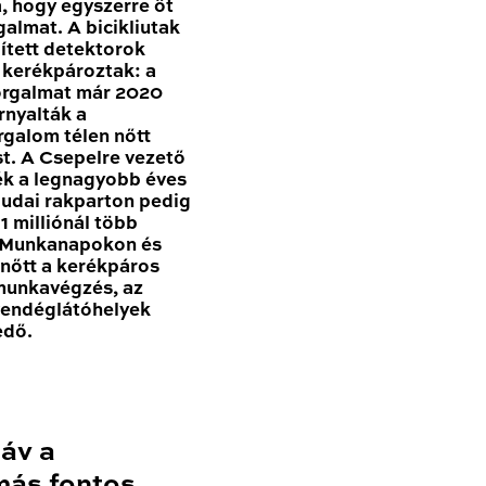
, hogy egyszerre öt
galmat. A bicikliutak
pített detektorok
n kerékpároztak: a
forgalmat már 2020
nyalták a
rgalom télen nőtt
t. A Csepelre vezető
ék a legnagyobb éves
udai rakparton pedig
 milliónál több
. Munkanapokon és
nőtt a kerékpáros
 munkavégzés, az
vendéglátóhelyek
edő.
sáv a
más fontos