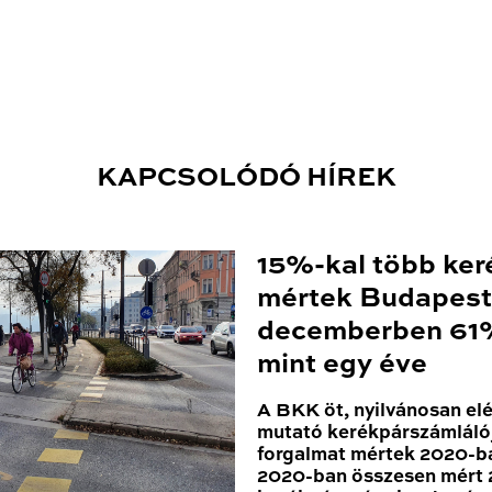
KAPCSOLÓDÓ HÍREK
15%-kal több ker
mértek Budapest
decemberben 61%
mint egy éve
A BKK öt, nyilvánosan el
mutató kerékpárszámláló
forgalmat mértek 2020-ba
2020-ban összesen mért 2