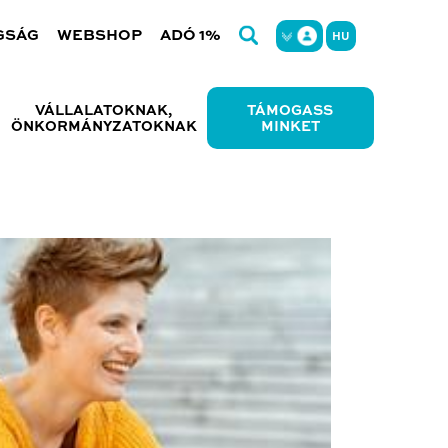
GSÁG
WEBSHOP
ADÓ 1%
HU
VÁLLALATOKNAK,
TÁMOGASS
ÖNKORMÁNYZATOKNAK
MINKET