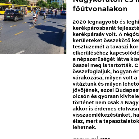
főútvonalakon
2020 legnagyobb és leghí
kerékpárosbarát fejleszté
kerékpársáv volt. A régóta
kerületeket összekötő k
tesztüzemét a tavaszi kor
elkerüléséhez kapcsolódóa
a népszerűségét látva ki
ősszel meg is tartották. 
összefoglaljuk, hogyan ér
várakozása, milyen volt a
vitáztunk és milyen lehe
jövőjének, ezzel Budapest
olcsón és gyorsan kivitele
történet nem csak a Nagy
akkor is érdemes elolvas
visszaemlékezésünket, h
élsz, mert a tapasztalato
lehetnek.