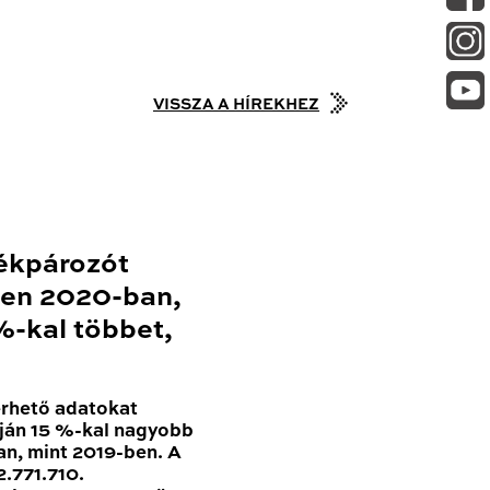
VISSZA A HÍREKHEZ
ékpározót
en 2020-ban,
-kal többet,
érhető adatokat
ján 15 %-kal nagyobb
n, mint 2019-ben. A
.771.710.