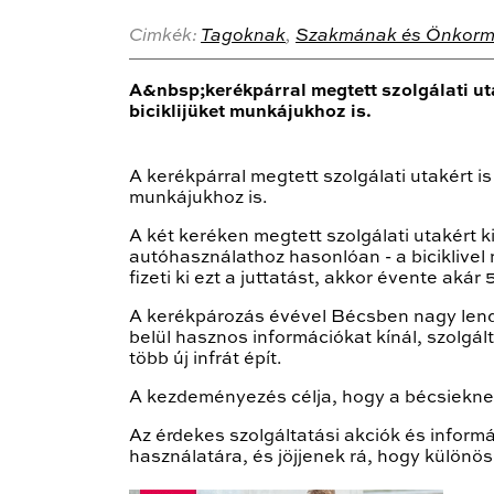
Cimkék:
Tagoknak
,
Szakmának és Önkorm
A&nbsp;kerékpárral megtett szolgálati uta
biciklijüket munkájukhoz is.
A kerékpárral megtett szolgálati utakért is
munkájukhoz is.
A két keréken megtett szolgálati utakért 
autóhasználathoz hasonlóan - a biciklivel 
fizeti ki ezt a juttatást, akkor évente akár
A kerékpározás évével Bécsben nagy lend
belül hasznos információkat kínál, szolgá
több új infrát épít.
A kezdeményezés célja, hogy a bécsiekne
Az érdekes szolgáltatási akciók és inform
használatára, és jöjjenek rá, hogy különö