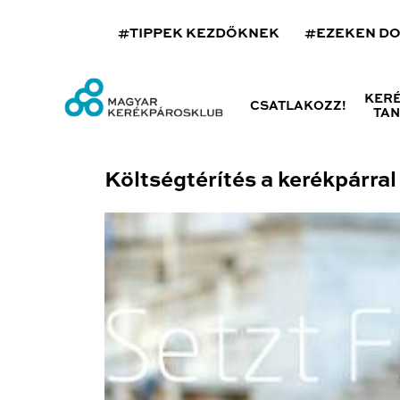
#TIPPEK KEZDŐKNEK
#EZEKEN D
KER
CSATLAKOZZ!
TA
Költségtérítés a kerékpárra