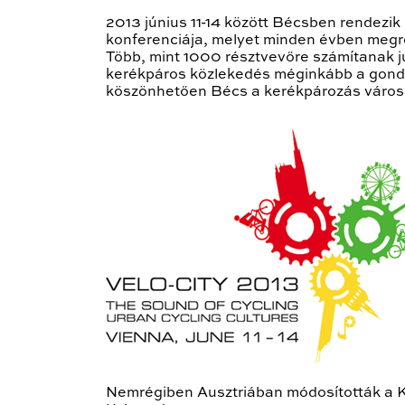
2013 június 11-14 között Bécsben rendezi
konferenciája, melyet minden évben meg
Több, mint 1000 résztvevőre számítanak 
kerékpáros közlekedés méginkább a gondol
köszönhetően Bécs a kerékpározás város
Nemrégiben Ausztriában módosították a Kre