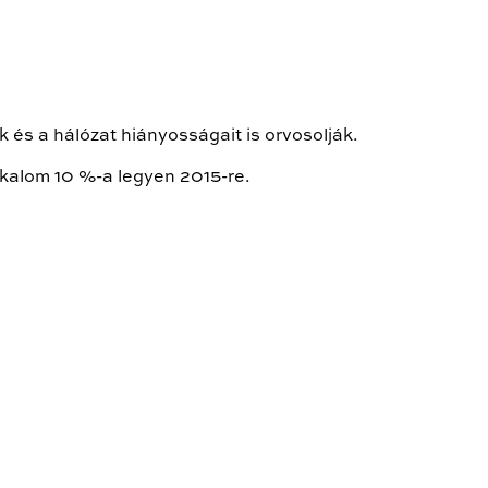
 és a hálózat hiányosságait is orvosolják.
lkalom 10 %-a legyen 2015-re.