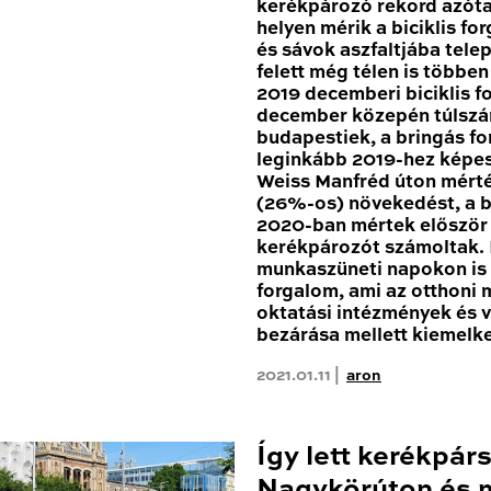
kerékpározó rekord azóta
helyen mérik a biciklis for
és sávok aszfaltjába tele
felett még télen is többe
2019 decemberi biciklis 
december közepén túlszár
budapestiek, a bringás fo
leginkább 2019-hez képes
Weiss Manfréd úton mért
(26%-os) növekedést, a b
2020-ban mértek először 1
kerékpározót számoltak
munkaszüneti napokon is 
forgalom, ami az otthoni
oktatási intézmények és 
bezárása mellett kiemelk
2021.01.11 |
aron
Így lett kerékpár
Nagykörúton és 