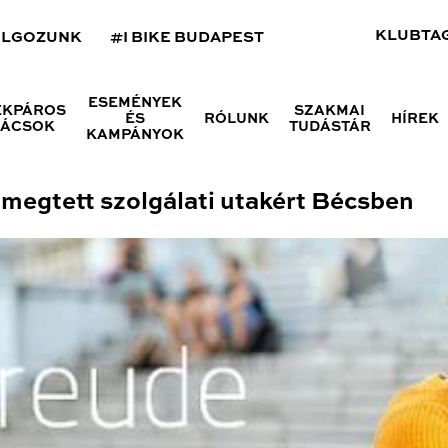
KLUBTA
OLGOZUNK
#I BIKE BUDAPEST
ESEMÉNYEK
ÉKPÁROS
SZAKMAI
ÉS
RÓLUNK
HÍREK
NÁCSOK
TUDÁSTÁR
KAMPÁNYOK
l megtett szolgálati utakért Bécsben