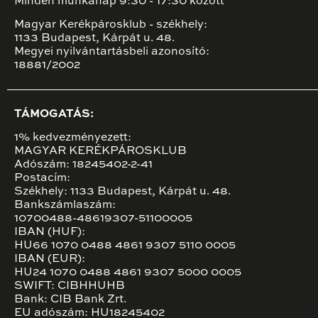
Minden munkanap 9:30 - 17:30 között
Magyar Kerékpárosklub - székhely:
1133 Budapest, Kárpát u. 48.
Megyei nyilvántartásbeli azonosító:
18881/2002
TÁMOGATÁS:
1% kedvezményezett:
MAGYAR KERÉKPÁROSKLUB
Adószám: 18245402-2-41
Postacím:
Székhely: 1133 Budapest, Kárpát u. 48.
Bankszámlaszám:
10700488-48619307-51100005
IBAN (HUF):
HU66 1070 0488 4861 9307 5110 0005
IBAN (EUR):
HU24 1070 0488 4861 9307 5000 0005
SWIFT: CIBHHUHB
Bank: CIB Bank Zrt.
EU adószám: HU18245402