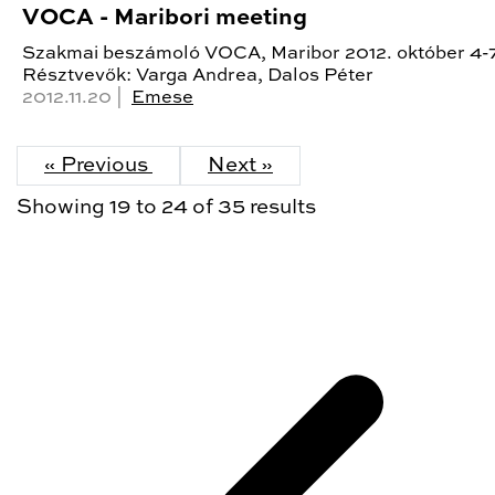
VOCA - Maribori meeting
Szakmai beszámoló VOCA, Maribor 2012. október 4-
Résztvevők: Varga Andrea, Dalos Péter
2012.11.20 |
Emese
« Previous
Next »
Showing
19
to
24
of
35
results