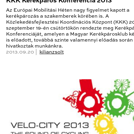
KKK Kerékpáros Konferencia 2013
Az Európai Mobilitási Héten nagy figyelmet kapott a
kerékpározás a szakemberek körében is. A
Közlekedésfejlesztési Koordinációs Központ (KKK) 2
szeptember 19-én csütörtökön rendezte meg Kerékp
Konferenciáját, amelyen a Magyar Kerékpárosklub ké
is előadott, továbbá szinte valamennyi előadás során
hivatkoztak munkánkra.
2013.09.20 |
kilianzsolt