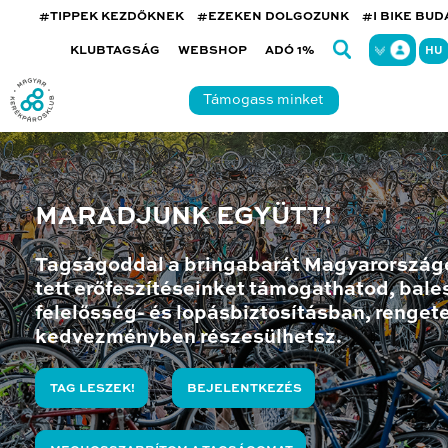
#TIPPEK KEZDŐKNEK
#EZEKEN DOLGOZUNK
#I BIKE BU
KLUBTAGSÁG
WEBSHOP
ADÓ 1%
HU
Támogass minket
MARADJUNK EGYÜTT!
Tagságoddal a bringabarát Magyarország
tett erőfeszítéseinket támogathatod, bales
felelősség- és lopásbiztosításban, renget
kedvezményben részesülhetsz.
TAG LESZEK!
BEJELENTKEZÉS