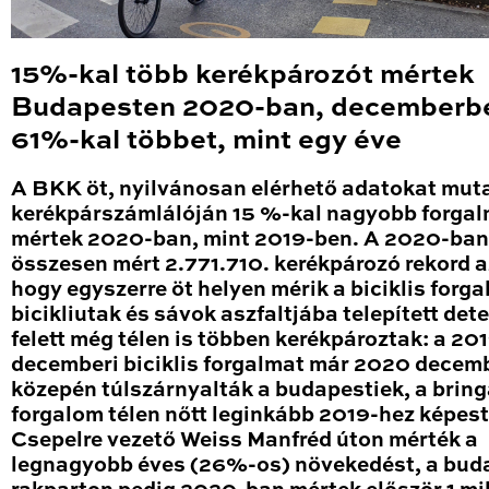
15%-kal több kerékpározót mértek
Budapesten 2020-ban, decemberb
61%-kal többet, mint egy éve
A BKK öt, nyilvánosan elérhető adatokat mut
kerékpárszámlálóján 15 %-kal nagyobb forga
mértek 2020-ban, mint 2019-ben. A 2020-ban
összesen mért 2.771.710. kerékpározó rekord a
hogy egyszerre öt helyen mérik a biciklis forga
bicikliutak és sávok aszfaltjába telepített det
felett még télen is többen kerékpároztak: a 20
decemberi biciklis forgalmat már 2020 decem
közepén túlszárnyalták a budapestiek, a brin
forgalom télen nőtt leginkább 2019-hez képest
Csepelre vezető Weiss Manfréd úton mérték a
legnagyobb éves (26%-os) növekedést, a bud