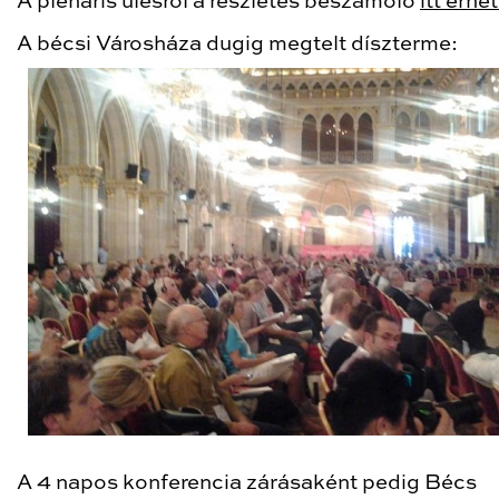
A plenáris ülésről a részletes beszámoló
itt érhet
A bécsi Városháza dugig megtelt díszterme:
A 4 napos konferencia zárásaként pedig Bécs