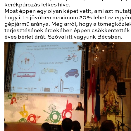
kerékpározás lelkes híve.
Most éppen egy olyan képet vetít, ami azt mutatj
hogy itt a jövőben maximum 20% lehet az egyén
gépjármű aránya. Meg arról, hogy a tömegközl
terjesztésének érdekében éppen csökkentették
éves bérlet árát. Szóval itt vagyunk Bécsben.