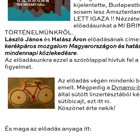
kijelentette, Budapestb
sosem lesz Amszterda
LETT IGAZA !! Nézzét
előadásunkat a MI BR
TÖRTÉNELMÜNKRŐL.
László János
és
Halász Áron
előadásának címe
kerékpáros mozgalom Magyarországon és hatás
mindennapi közlekedésre
.
Az előadásunkra ezzel a szórólappal hívtuk fel a
figyelmet.
Az előadás végén mindenki b
emelt. Mégpedig a
Dynamo-
által sütött linzertésztából ké
sütibicajt, ezt itt ni.
Köszönet érte nekik!
És maga az előadás anyaga itt: