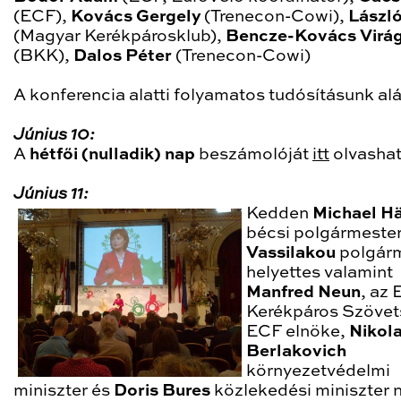
(ECF),
Kovács Gergely
(Trenecon-Cowi),
Lászl
(Magyar Kerékpárosklub),
Bencze-Kovács Virá
(BKK),
Dalos Péter
(Trenecon-Cowi)
A konferencia alatti folyamatos tudósításunk al
Június 10:
A
hétfői (nulladik) nap
beszámolóját
itt
olvashat
Június 11:
Kedden
Michael H
bécsi polgármeste
Vassilakou
polgárm
helyettes valamint
Manfred Neun
, az 
Kerékpáros Szövet
ECF elnöke,
Nikol
Berlakovich
környezetvédelmi
miniszter és
Doris Bures
közlekedési miniszter n