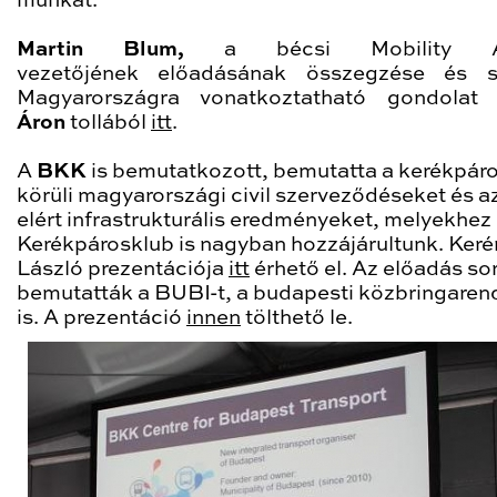
munkát.
Martin Blum,
a bécsi Mobility A
vezetőjének előadásának összegzése és s
Magyarországra vonatkoztatható gondola
Áron
tollából
itt
.
A
BKK
is bemutatkozott, bemutatta a kerékpár
körüli magyarországi civil szerveződéseket és a
elért infrastrukturális eredményeket, melyekhez 
Kerékpárosklub is nagyban hozzájárultunk. Keré
László prezentációja
itt
érhető el. Az előadás so
bemutatták a BUBI-t, a budapesti közbringaren
is. A prezentáció
innen
tölthető le.