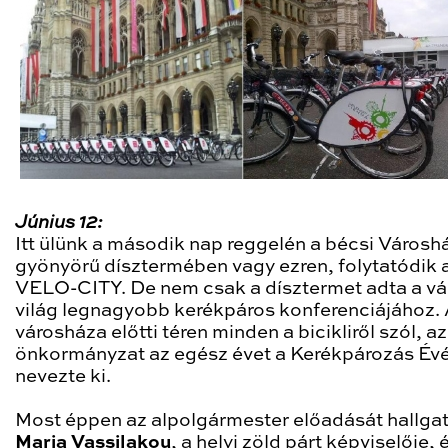
Június 12:
Itt ülünk a második nap reggelén a bécsi Városh
gyönyörű dísztermében vagy ezren, folytatódik 
VELO-CITY. De nem csak a dísztermet adta a vá
világ legnagyobb kerékpáros konferenciájához.
városháza előtti téren minden a bicikliről szól, az
önkormányzat az egész évet a Kerékpározás Év
nevezte ki.
Most éppen az alpolgármester előadását hallgat
Maria Vassilakou
, a helyi zöld párt képviselője, 