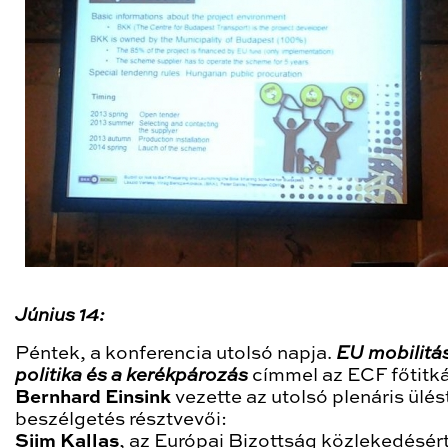
Június 14:
Péntek, a konferencia utolsó napja.
EU mobilitás
politika és a kerékpározás
címmel az ECF főtitká
Bernhard Einsink
vezette az utolsó plenáris ülés
beszélgetés résztvevői:
Siim Kallas
, az Európai Bizottság közlekedésér