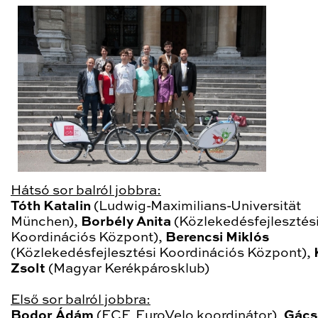
Hátsó sor balról jobbra:
Tóth Katalin
(Ludwig-Maximilians-Universität
München),
Borbély
Anita
(Közlekedésfejlesztés
Koordinációs Központ),
Berencsi Miklós
(Közlekedésfejlesztési Koordinációs Központ),
Zsolt
(Magyar Kerékpárosklub)
Első sor balról jobbra:
Bodor Ádám
(ECF, EuroVelo koordinátor),
Gács