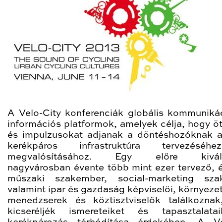
A Velo-City konferenciák globális kommuniká
információs platformok, amelyek célja, hogy öt
és impulzusokat adjanak a döntéshozóknak a
kerékpáros infrastruktúra tervezésé
megvalósításához. Egy előre kivála
nagyvárosban évente több mint ezer tervező, é
műszaki szakember, social-marketing sza
valamint ipar és gazdaság képviselői, környeze
menedzserek és köztisztviselők találkozna
kicseréljék ismereteiket és tapasztalata