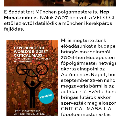
Előadást tart München polgármestere is,
Hep
Monatzeder
is. Náluk 2007-ben volt a VELO-CI
ettől az évtől datálódik a müncheni kerékpáros
fejlődés.
Mi is megtartottunk
előadásunkat a budape
bringás mozgalomról!
2004-ben Budapesten 
főpolgármester hétvég
akarta elnapolni az
Autómentes Napot, ho
szeptember 22-én neho
megzavarja bármi is az
autókat :-/. Ezért a bud
bringás futárok akkor
szervezték meg először
CRITICAL MASS-t. A
főpolgármester azt is