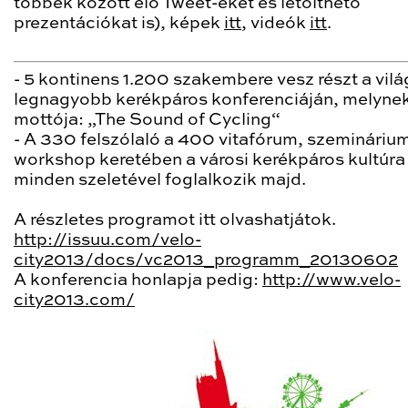
többek között élő Tweet-eket és letölthető
prezentációkat is), képek
itt
, videók
itt
.
- 5 kontinens 1.200 szakembere vesz részt a vilá
legnagyobb kerékpáros konferenciáján, melynek
mottója: „The Sound of Cycling“
- A 330 felszólaló a 400 vitafórum, szemináriu
workshop keretében a városi kerékpáros kultúra
minden szeletével foglalkozik majd.
A részletes programot itt olvashatjátok.
http://issuu.com/velo-
city2013/docs/vc2013_programm_20130602
A konferencia honlapja pedig:
http://www.velo-
city2013.com/