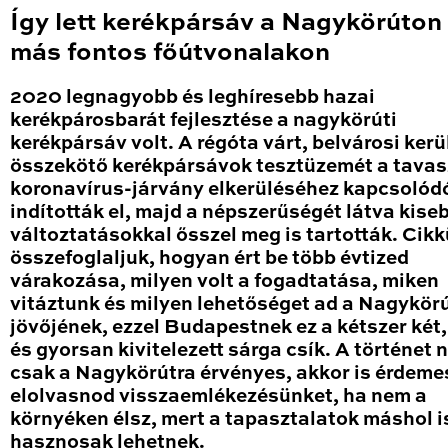
Így lett kerékpársáv a Nagykörúton
más fontos főútvonalakon
2020 legnagyobb és leghíresebb hazai
kerékpárosbarát fejlesztése a nagykörúti
kerékpársáv volt. A régóta várt, belvárosi kerü
összekötő kerékpársávok tesztüzemét a tavas
koronavírus-járvány elkerüléséhez kapcsolód
indították el, majd a népszerűségét látva kise
változtatásokkal ősszel meg is tartották. Cik
összefoglaljuk, hogyan ért be több évtized
várakozása, milyen volt a fogadtatása, miken
vitáztunk és milyen lehetőséget ad a Nagykör
jövőjének, ezzel Budapestnek ez a kétszer két
és gyorsan kivitelezett sárga csík. A történet
csak a Nagykörútra érvényes, akkor is érdeme
elolvasnod visszaemlékezésünket, ha nem a
környéken élsz, mert a tapasztalatok máshol i
hasznosak lehetnek.