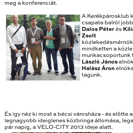
meg a konferenciát.
A Kerékpárosklub k
csapata balról jobb
Dalos Péter
és
Kil
Zsolt
közlekedésmérnök
mindketten a közl
munkacsoportunk t
László János
elnök
Halász Áron
elnöks
tagunk.
És így néz ki most a bécsi városháza - és előtte a
legnagyobb ideiglenes közbringa állomása, leg
pár napig, a VELO-CITY 2013 ideje alatt.