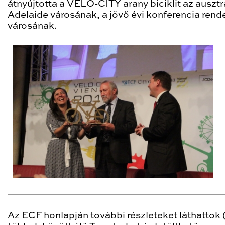
átnyújtotta a VELO-CITY arany biciklit az ausztr
Adelaide városának, a jövő évi konferencia rend
városának.
Az
ECF honlapján
további részleteket láthattok 