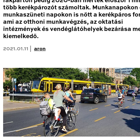
rakparton pedig 2020-ban mértek először 1 mil
több kerékpározót számoltak. Munkanapokon 
munkaszüneti napokon is nőtt a kerékpáros fo
ami az otthoni munkavégzés, az oktatási
intézmények és vendéglátóhelyek bezárása me
kiemelkedő.
2021.01.11 |
aron