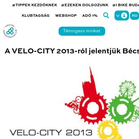
#TIPPEK KEZDŐKNEK
#EZEKEN DOLGOZUNK
#I BIKE BU
KLUBTAGSÁG
WEBSHOP
ADÓ 1%
HU
Támogass minket
A VELO-CITY 2013-ról jelentjük Béc